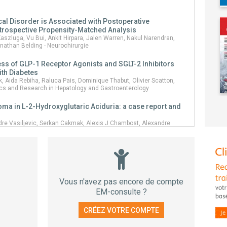
al Disorder is Associated with Postoperative
etrospective Propensity-Matched Analysis
Kaszluga, Vu Bui, Ankit Hirpara, Jalen Warren, Nakul Narendran,
nathan Belding - Neurochirurgie
ess of GLP-1 Receptor Agonists and SGLT-2 Inhibitors
ith Diabetes
, Aida Rebiha, Raluca Pais, Dominique Thabut, Olivier Scatton,
inics and Research in Hepatology and Gastroenterology
ioma in L-2-Hydroxyglutaric Aciduria: a case report and
dre Vasiljevic, Serkan Cakmak, Alexis J Chambost, Alexandre
eyronet, Francois Ducray, Thiebaud Picart - Neurochirurgie
n in Mechanically Ventilated Patients: Comparing
irodin Tabatabaei, Vida Naderi boldaji, Farid Zand, Mansoor
fatemi - Respiratory Medicine and Research
Vous n'avez pas encore de compte
EM-consulte ?
 of sporadic and schwannomatosis-associated
as
CRÉEZ VOTRE COMPTE
 Revision Discectomy Versus Open Microdiscectomy