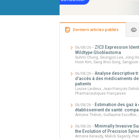
Derniers articles publiés
-
ZIC3 Expression Ident
06/08/26
Wildtype Glioblastoma
Suhmi Chung, Seungjoo Lee, Jong Hw
Hoon Kim, Sang Woo Song, Sangjoon 
-
Analyse descriptive t
06/08/26
d’accès à des médicaments de 
patients
Louise Lardeux, Jean-François Delisl
Pharmaceutiques Françaises
-
Estimation des gaz à 
06/08/26
établissement de santé: comp
Antoine Théron, Guillaume Escoffier
-
Minimally Invasive Su
06/08/26
the Evolution of Precision Spi
Antoine Keraudy, Malick Sagenly, Pie