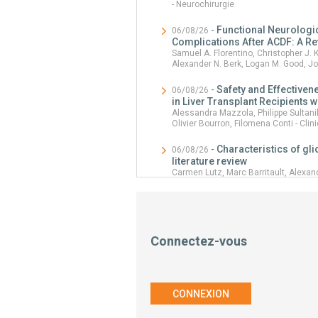
- Neurochirurgie
-
Functional Neurologic
06/08/26
Complications After ACDF: A R
Samuel A. Florentino, Christopher J. 
Alexander N. Berk, Logan M. Good, Jo
-
Safety and Effectiven
06/08/26
in Liver Transplant Recipients w
Alessandra Mazzola, Philippe Sultanik
Olivier Bourron, Filomena Conti - Cl
-
Characteristics of gl
06/08/26
literature review
Carmen Lutz, Marc Barritault, Alexan
Bani-Sadr, Clémentine Gallet, David M
-
Diaphragm Dysfunctio
06/08/26
Volume and Pressure Modes
Golnar Sabetian, Seyed Mohammad Nas
connectez-vous
Masjedi, Reza Nikandish, Mahsa Bani
-
Surgical management
06/08/26
dumbbell cervical schwannom
Matthieu Peyre - Neurochirurgie
CONNEXION
-
Biportal Endoscopic