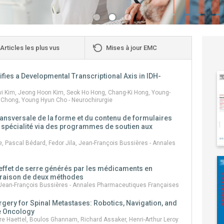
Articles les plus vus
Mises à jour EMC
ifies a Developmental Transcriptional Axis in IDH-
i Kim, Jeong Hoon Kim, Seok Ho Hong, Chang-Ki Hong, Young-
Chong, Young Hyun Cho - Neurochirurgie
ransversale de la forme et du contenu de formulaires
spécialité via des programmes de soutien aux
e, Pascal Bédard, Fedor Jila, Jean-François Bussières - Annales
effet de serre générés par les médicaments en
araison de deux méthodes
, Jean-François Bussières - Annales Pharmaceutiques Françaises
rgery for Spinal Metastases: Robotics, Navigation, and
ne Oncology
rre Haettel, Boulos Ghannam, Richard Assaker, Henri-Arthur Leroy