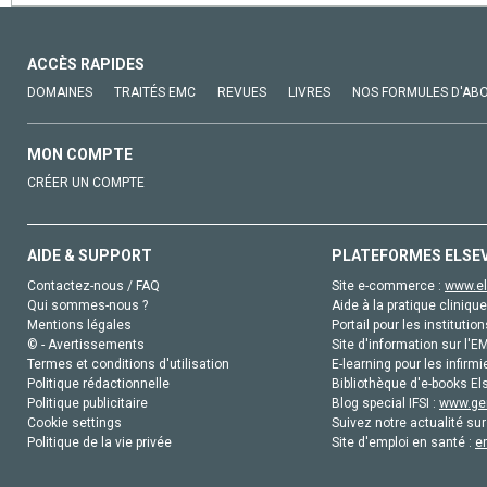
ACCÈS RAPIDES
DOMAINES
TRAITÉS EMC
REVUES
LIVRES
NOS FORMULES D'AB
MON COMPTE
CRÉER UN COMPTE
AIDE & SUPPORT
PLATEFORMES ELSE
Contactez-nous / FAQ
Site e-commerce :
www.el
Qui sommes-nous ?
Aide à la pratique clinique
Mentions légales
Portail pour les institution
© - Avertissements
Site d'information sur l'E
Termes et conditions d'utilisation
E-learning pour les infirmi
Politique rédactionnelle
Bibliothèque d'e-books Els
Politique publicitaire
Blog special IFSI :
www.gen
Cookie settings
Suivez notre actualité sur
Politique de la vie privée
Site d'emploi en santé :
e