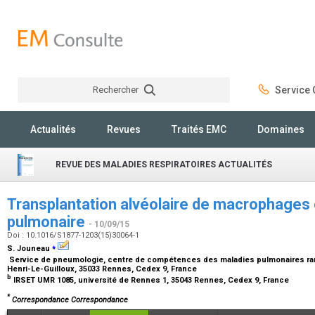
Rechercher
Service C
Rechercher
Actualités
Revues
Traités EMC
Domaines
REVUE DES MALADIES RESPIRATOIRES ACTUALITÉS
Transplantation alvéolaire de macrophages 
pulmonaire
- 10/09/15
Doi : 10.1016/S1877-1203(15)30064-1
⁎
S. Jouneau
Service de pneumologie, centre de compétences des maladies pulmonaires rares
Henri-Le-Guilloux, 35033 Rennes, Cedex 9, France
b
IRSET UMR 1085, université de Rennes 1, 35043 Rennes, Cedex 9, France
*
Correspondance Correspondance