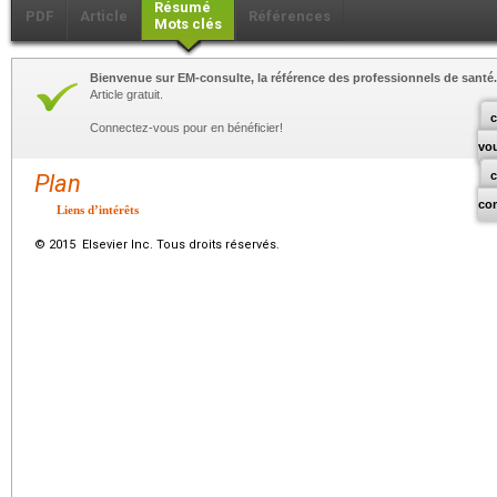
Résumé
PDF
Article
Références
Mots clés
Bienvenue sur EM-consulte, la référence des professionnels de santé.
Article gratuit.
c
Connectez-vous pour en bénéficier!
vo
Plan
co
Liens d’intérêts
© 2015 Elsevier Inc. Tous droits réservés.