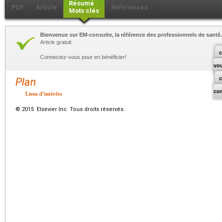
Résumé
PDF
Article
Références
Mots clés
Bienvenue sur EM-consulte, la référence des professionnels de santé.
Article gratuit.
c
Connectez-vous pour en bénéficier!
vo
Plan
co
Liens d’intérêts
© 2015 Elsevier Inc. Tous droits réservés.