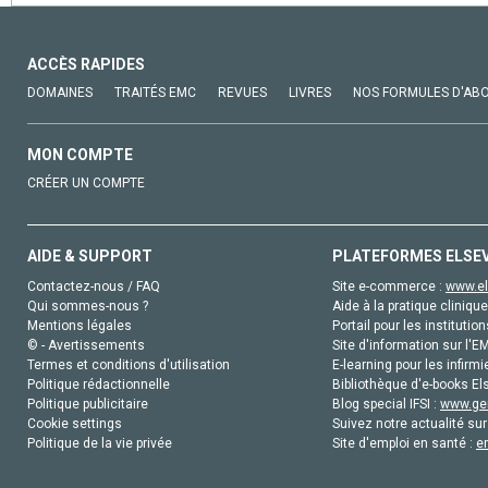
ACCÈS RAPIDES
DOMAINES
TRAITÉS EMC
REVUES
LIVRES
NOS FORMULES D'AB
MON COMPTE
CRÉER UN COMPTE
AIDE & SUPPORT
PLATEFORMES ELSE
Contactez-nous / FAQ
Site e-commerce :
www.el
Qui sommes-nous ?
Aide à la pratique clinique
Mentions légales
Portail pour les institution
© - Avertissements
Site d'information sur l'E
Termes et conditions d'utilisation
E-learning pour les infirmi
Politique rédactionnelle
Bibliothèque d'e-books Els
Politique publicitaire
Blog special IFSI :
www.gen
Cookie settings
Suivez notre actualité sur
Politique de la vie privée
Site d'emploi en santé :
e