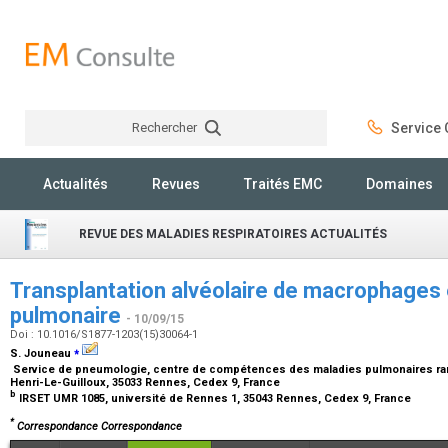
Rechercher
Service C
Rechercher
Actualités
Revues
Traités EMC
Domaines
REVUE DES MALADIES RESPIRATOIRES ACTUALITÉS
Transplantation alvéolaire de macrophages 
pulmonaire
- 10/09/15
Doi : 10.1016/S1877-1203(15)30064-1
⁎
S. Jouneau
Service de pneumologie, centre de compétences des maladies pulmonaires rares
Henri-Le-Guilloux, 35033 Rennes, Cedex 9, France
b
IRSET UMR 1085, université de Rennes 1, 35043 Rennes, Cedex 9, France
*
Correspondance Correspondance