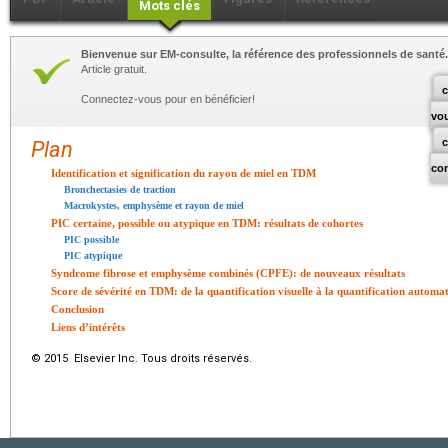
Mots clés
Bienvenue sur EM-consulte, la référence des professionnels de santé.
Article gratuit.
c
Connectez-vous pour en bénéficier!
vo
Plan
co
Identification et signification du rayon de miel en TDM
Bronchectasies de traction
Macrokystes, emphysème et rayon de miel
PIC certaine, possible ou atypique en TDM: résultats de cohortes
PIC possible
PIC atypique
Syndrome fibrose et emphysème combinés (CPFE): de nouveaux résultats
Score de sévérité en TDM: de la quantification visuelle à la quantification automat
Conclusion
Liens d’intérêts
© 2015 Elsevier Inc. Tous droits réservés.