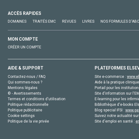
ACCÈS RAPIDES
DOMAINES
TRAITÉS EMC
REVUES
LIVRES
NOS FORMULES D'AB
MON COMPTE
CRÉER UN COMPTE
AIDE & SUPPORT
PLATEFORMES ELSE
Contactez-nous / FAQ
Site e-commerce :
www.el
Qui sommes-nous ?
Aide à la pratique clinique
Mentions légales
Portail pour les institution
© - Avertissements
Site d'information sur l'E
Termes et conditions d'utilisation
E-learning pour les infirmi
Politique rédactionnelle
Bibliothèque d'e-books Els
Politique publicitaire
Blog special IFSI :
www.gen
Cookie settings
Suivez notre actualité sur
Politique de la vie privée
Site d'emploi en santé :
e