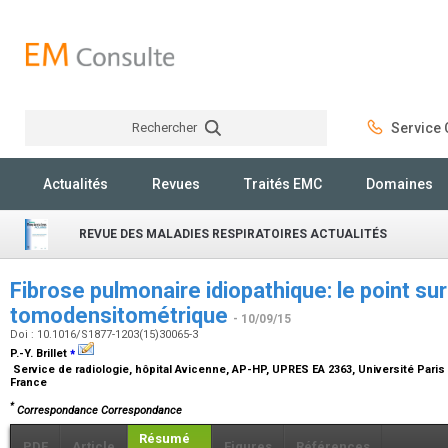
Rechercher
Service C
Rechercher
Actualités
Revues
Traités EMC
Domaines
REVUE DES MALADIES RESPIRATOIRES ACTUALITÉS
Fibrose pulmonaire idiopathique: le point sur
tomodensitométrique
- 10/09/15
Doi : 10.1016/S1877-1203(15)30065-3
⁎
P.-Y. Brillet
Service de radiologie, hôpital Avicenne, AP-HP, UPRES EA 2363, Université Paris 
France
*
Correspondance Correspondance
Résumé
PDF
Article
Figures
Références