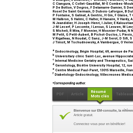
C Ciangura, C Collet-Gaudillat, M-E Combes-Moukh
P De Botton, V Degros, F Delamarre-Damier, S Dena
Rosel De Saint Germain, D Dubois-Laforgue, B Dul
P Fontaine, S Galinat, A Gentric, H Gin, F Glaise, T
M Halbron, S Halimi, C Halter, H Hanaire, V Hardy,
N Jeandidier, H Joseph-Henri, I Julier, E Kalousti
J-M Lecerf, P Lecomte, I Leroux, S Lesven, M Le
S Micheli, R Mira, F Monnier, H Mosnier-Pudar, N N
M Petit, G Petit-Aubert, B Pichot-Duclos, L Pivois
V Rigalleau, N Roudat, C Sanz, J-M Serot, D Sifi, S
J Timsit, M Tschudnowsky, A Vambergue, O Verier-
a
Endocrinology, Bégin Hospital, 69, avenue de Pa
b
Universitary clinic Saint-Luc, avenue Hippocrate
c
Internal Medicine Geriatry and Therapeutics, Sa
d
Gerontology, Bicêtre University Hospital, 12, ru
e
Centre Medical Paul-Paret, 13015 Marseille, Fr
f
Diabetology-Endocrinology, Villecresnes Medical
⁎
Corresponding author.
Résumé
PDF
Article
Tableau
Mots clés
Bienvenue sur EM-consulte, la référen
Article gratuit.
Connectez-vous pour en bénéficier!