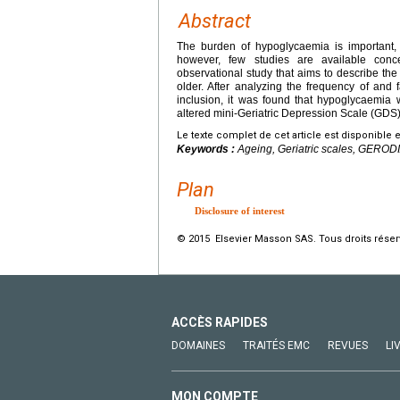
Abstract
The burden of hypoglycaemia is important, pa
however, few studies are available conce
observational study that aims to describe the
older. After analyzing the frequency of and
inclusion, it was found that hypoglycaemia 
altered mini-Geriatric Depression Scale (GDS)
Le texte complet de cet article est disponible 
Keywords :
Ageing, Geriatric scales, GEROD
Plan
Disclosure of interest
© 2015 Elsevier Masson SAS. Tous droits réser
ACCÈS RAPIDES
DOMAINES
TRAITÉS EMC
REVUES
LI
MON COMPTE