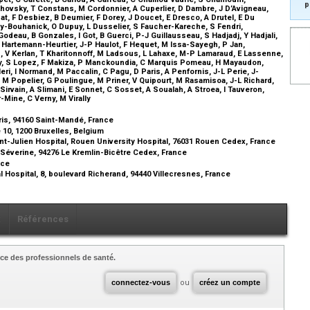
p
ovsky, T Constans, M Cordonnier, A Cuperlier, D Dambre, J D’Avigneau,
t, F Desbiez, B Deumier, F Dorey, J Doucet, E Dresco, A Drutel, E Du
y-Bouhanick, O Dupuy, L Dusselier, S Faucher-Kareche, S Fendri,
 Godeau, B Gonzales, I Got, B Guerci, P-J Guillausseau, S Hadjadj, Y Hadjali,
 A Hartemann-Heurtier, J-P Haulot, F Hequet, M Issa-Sayegh, P Jan,
an, V Kerlan, T Kharitonnoff, M Ladsous, L Lahaxe, M-P Lamaraud, E Lassenne,
vy, S Lopez, F Makiza, P Manckoundia, C Marquis Pomeau, H Mayaudon,
eri, I Normand, M Paccalin, C Pagu, D Paris, A Penfornis, J-L Perie, J-
, M Popelier, G Poulingue, M Priner, V Quipourt, M Rasamisoa, J-L Richard,
 Sirvain, A Slimani, E Sonnet, C Sosset, A Soualah, A Stroea, I Tauveron,
Mine, C Verny, M Virally
ris, 94160 Saint-Mandé, France
 10, 1200 Bruxelles, Belgium
int-Julien Hospital, Rouen University Hospital, 76031 Rouen Cedex, France
e Séverine, 94276 Le Kremlin-Bicêtre Cedex, France
ance
 Hospital, 8, boulevard Richerand, 94440 Villecresnes, France
x
Références
ce des professionnels de santé.
connectez-vous
ou
créez un compte