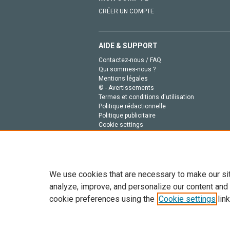
CRÉER UN COMPTE
AIDE & SUPPORT
Contactez-nous / FAQ
Qui sommes-nous ?
Mentions légales
© - Avertissements
Termes et conditions d'utilisation
Politique rédactionnelle
Politique publicitaire
Cookie settings
Politique de la vie privée
We use cookies that are necessary to make our si
analyze, improve, and personalize our content and
cookie preferences using the
Cookie settings
link
Tout le contenu de ce site: Copyright © 2026 Else
de données, a la formation en IA et aux technol