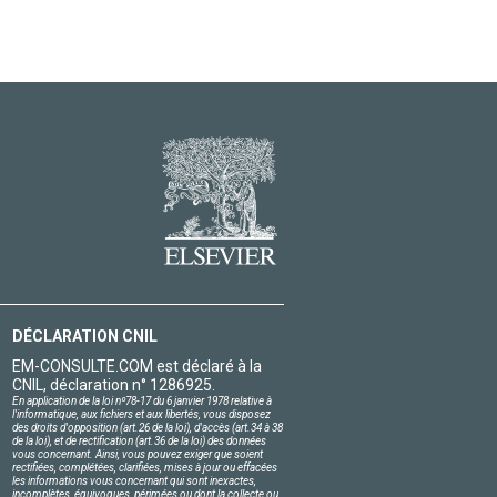
DÉCLARATION CNIL
EM-CONSULTE.COM est déclaré à la
CNIL, déclaration n° 1286925.
En application de la loi nº78-17 du 6 janvier 1978 relative à
l'informatique, aux fichiers et aux libertés, vous disposez
des droits d'opposition (art.26 de la loi), d'accès (art.34 à 38
de la loi), et de rectification (art.36 de la loi) des données
vous concernant. Ainsi, vous pouvez exiger que soient
rectifiées, complétées, clarifiées, mises à jour ou effacées
les informations vous concernant qui sont inexactes,
incomplètes, équivoques, périmées ou dont la collecte ou