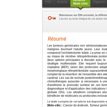
PDF
Article
Figures
Mots clés
Bienvenue sur EM-consulte, la référen
L’accès au texte intégral de cet article 
Résumé
Les tumeurs germinales non séminomateuses
malignes touchant l'adulte jeune. Leur év
comprend l'orchidectomie totale. La prise en 
au risque de récidive rétropéritonéale posto
deux options principales à discuter avec le
stratégie multimodale. Elle requiert toujo
cisplatine (BEP), selon des protocoles adap
morphologique rétropéritonéale supracentim
complet de la résection de l'ensemble des si
cardinal. Les cas de rechute postchimiothéra
chimiothérapie associée si nécessaire à une
d'améliorer le pronostic sombre de ces forme
diagnostique et d'application des indication
globale (SG). Les situations complexes plu
bénéficier de molécules ou protocoles innovan
Le texte complet de cet article est disponible 
Mots-clés :
Cancer du testicule, Tumeur ger