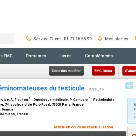
Service Client : 01 71 16 55 99
Mes alertes
Rechercher
és EMC
Domaines
Livres
Compléments
Table des matières
EMC Démo
S'abon
éminomateuses du testicule
- 07/10/15
b
c
ervice
, A. Flechon
:
Oncologue médicale
, P. Camparo
:
Pathologiste
e, 74, boulevard de Port-Royal, 75005 Paris, France
B
p
n, France
L
00 Amiens, France
u
Article en cours de réactualisation