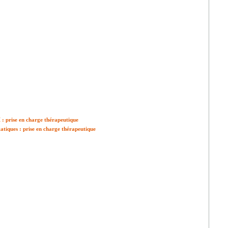
: prise en charge thérapeutique
tiques : prise en charge thérapeutique