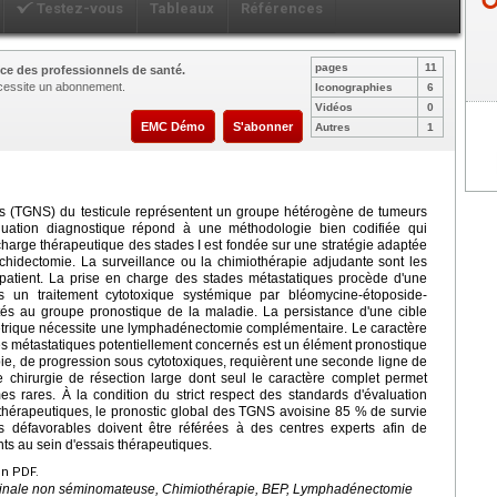
Testez-vous
Tableaux
Références
pages
11
ce des professionnels de santé.
nécessite un abonnement.
Iconographies
6
Vidéos
0
EMC Démo
S'abonner
Autres
1
 (TGNS) du testicule représentent un groupe hétérogène de tumeurs
aluation diagnostique répond à une méthodologie bien codifiée qui
charge thérapeutique des stades I est fondée sur une stratégie adaptée
rchidectomie. La surveillance ou la chimiothérapie adjudante sont les
 patient. La prise en charge des stades métastatiques procède d'une
urs un traitement cytotoxique systémique par bléomycine-étoposide-
tés au groupe pronostique de la maladie. La persistance d'une cible
étrique nécessite une lymphadénectomie complémentaire. Le caractère
tes métastatiques potentiellement concernés est un élément pronostique
pie, de progression sous cytotoxiques, requièrent une seconde ligne de
 chirurgie de résection large dont seul le caractère complet permet
s rares. À la condition du strict respect des standards d'évaluation
s thérapeutiques, le pronostic global des TGNS avoisine 85 % de survie
s défavorables doivent être référées à des centres experts afin de
ts au sein d'essais thérapeutiques.
en PDF.
minale non séminomateuse, Chimiothérapie, BEP, Lymphadénectomie