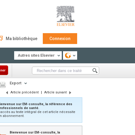
Ma bibliothèque
Connexion
Autres sites Elsevier
ner
Export
Article précédent
|
Article suivant
ienvenue sur EM-consulte, la référence des
rofessionnels de santé.
’accès au texte intégral de cet article nécessite
n abonnement.
Bienvenue sur EM-consulte, la