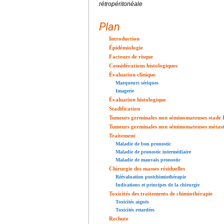
rétropéritonéale
Plan
Introduction
Épidémiologie
Facteurs de risque
Considérations histologiques
Évaluation clinique
Marqueurs sériques
Imagerie
Évaluation histologique
Stadification
Tumeurs germinales non séminomateuses stade I 
Tumeurs germinales non séminomateuses métasta
Traitement
Maladie de bon pronostic
Maladie de pronostic intermédiaire
Maladie de mauvais pronostic
Chirurgie des masses résiduelles
Réévaluation postchimiothérapie
Indications et principes de la chirurgie
Toxicités des traitements de chimiothérapie
Toxicités aiguës
Toxicités retardées
Rechute