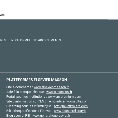
vés.
VRES
NOS FORMULES D'ABONNEMENTS
PLATEFORMES ELSEVIER MASSON
Site e-commerce :
www.elsevier-masson.fr
Aide à la pratique clinique :
www.clinicalkey.fr
Portail pour les institutions :
www.em-premium.com
Site d'information sur l'EMC :
emc-info.em-consulte.com
E-learning pour les infirmier(e)s :
pratique-infirmiere.com
Bibliothèque d'e-books Elsevier :
www.elsevierelibrary.fr
Blog special IFSI :
www.generationelsevier.fr