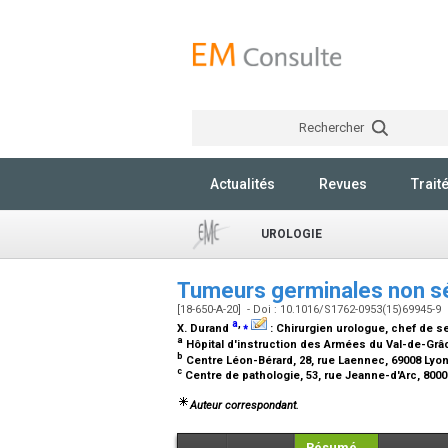
Rechercher
Actualités
Revues
Trait
UROLOGIE
Tumeurs germinales non s
[18-650-A-20] - Doi : 10.1016/S1762-0953(15)69945-9
a
,
⁎
X. Durand
:
Chirurgien urologue, chef de s
a
Hôpital d'instruction des Armées du Val-de-Grâc
b
Centre Léon-Bérard, 28, rue Laennec, 69008 Lyo
c
Centre de pathologie, 53, rue Jeanne-d'Arc, 800
Auteur correspondant.
Résumé