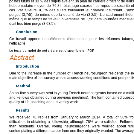
postes futurs et 33 % des sujets avaient un plan de carrière différent de leurs 
hebdomadaire moyen de 76,8
h était jugé excessif. Le repos de sécurité 
cas. Par ailleurs, 81 % des sujets trouvaient leur salaire insuffisant. L’am
perçue (3,7/5), de même que la qualité de vie (3,2/5). L’encadrement théoriq
même que le temps de travail universitaire de 1,58 demi-journées mensuel
était très bien perçu (3,63/5).
Conclusion
Ce travail apporte des éléments d’orientation pour les réformes futures,
l’efficacité.
Le texte complet de cet article est disponible en PDF.
Abstract
Introduction
Due to the increase in the number of French neurosurgeon residents the n
main objective of this survey was to assess working conditions and perspect
Method
An on-line survey was sent to young French neurosurgeons based on a mailin
and Fellows obtained during previous meetings). The form contained questio
quality of life, teaching and university work.
Results
We received 78 replies from January to March 2014. A total of 56% fr
difficulties in obtaining a fellowship, although 78% were satisfied. Fellow
than residents. Overall, young neurosurgeons were worried about f
contemplating a different career from one they originally wanted. The averag