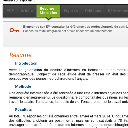
Auteur correspondant.
Résumé
PDF
Article
Figures
Tableaux
Référence
Mots clés
Bienvenue sur EM-consulte, la référence des professionnels de santé.
L’accès au texte intégral de cet article nécessite un abonnement.
Résumé
Introduction
Avec l’augmentation du nombre d’internes en formation, la neurochiru
démographique. L’objectif de cette étude était de dresser un état des 
perspectives des jeunes neurochirurgiens français.
Méthode
Une enquête informatisée a été adressée à une liste d’internes et jeunes se
réunions d’enseignement). Le questionnaire comportait des questions sur les 
travail, le salaire, l’ambiance, la qualité de vie, l’encadrement et le travail univ
Résultats
Au total, 78 réponses ont été obtenues entre janvier et mars 2014. Cinquante
des difficultés à obtenir un post-internat mais en sont satisfaits à 78 
envisager une carrière libérale que les internes. Les jeunes neurochirurgien