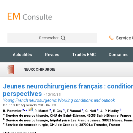
Rechercher
Service C
Rechercher
Actualités
Revues
Traités EMC
Domaines
NEUROCHIRURGIE
Jeunes neurochirurgiens français : condition
perspectives
- 12/10/15
Young French neurosurgeons: Working conditions and outlook
Doi : 10.1016/j.neuchi.2015.04.003
a
,
⁎
a
c
a
a
b
B. Pommier
, R. Manet
, E. Gay
, F. Vassal
, C. Nuti
, J.-P. Hladky
a
Service de neurochirurgie, CHU de Saint-Étienne, 42055 Saint-Étienne, France
b
Service de neurochirurgie, hôpital privé Les Franciscaines, 30032 Nîmes, Fran
c
Service de neurochirurgie, CHU de Grenoble, 38700 La Tronche, France
⁎