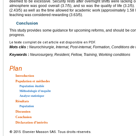
deemed to be excessive. Security rests after overnight shifts were lacking
atmosphere was good overall (3.7/5), and so was the quality of life (3.2/5).
(2.43/5) as well as the time allowed for academic work (approximately 1.58 
teaching was considered rewarding (3.63/5).
Conclusion
This study provides some guidance for upcoming reforms, and should be cons
progress.
Le texte complet de cet article est disponible en PDF.
Mots clés :
Neurochirurgie, Internat, Post-internat, Formation, Conditions de t
Keywords :
Neurosurgery, Resident, Fellow, Training, Working conditions
Plan
Introduction
Population et méthodes
Population étudiée
Méthodologie d’enquête
Analyse statistique
Résultats
Population
Discussion
Conclusion
Déclaration d’intérêts
© 2015 Elsevier Masson SAS. Tous droits réservés.