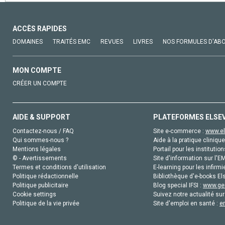
ACCÈS RAPIDES
DOMAINES
TRAITÉS EMC
REVUES
LIVRES
NOS FORMULES D'AB
MON COMPTE
CRÉER UN COMPTE
AIDE & SUPPORT
PLATEFORMES ELSE
Contactez-nous / FAQ
Site e-commerce :
www.el
Qui sommes-nous ?
Aide à la pratique clinique
Mentions légales
Portail pour les institution
© - Avertissements
Site d'information sur l'E
Termes et conditions d'utilisation
E-learning pour les infirmi
Politique rédactionnelle
Bibliothèque d'e-books Els
Politique publicitaire
Blog special IFSI :
www.gen
Cookie settings
Suivez notre actualité sur
Politique de la vie privée
Site d'emploi en santé :
e