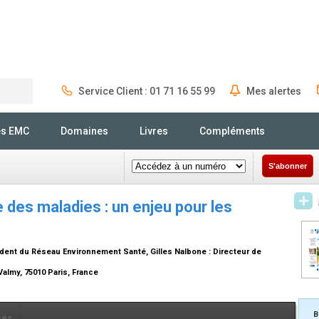
Service Client : 01 71 16 55 99
Mes alertes
Rechercher
és EMC
Domaines
Livres
Compléments
S'abonner
 des maladies : un enjeu pour les
ident du Réseau Environnement Santé
, Gilles Nalbone :
Directeur de
almy, 75010 Paris, France
B
ces