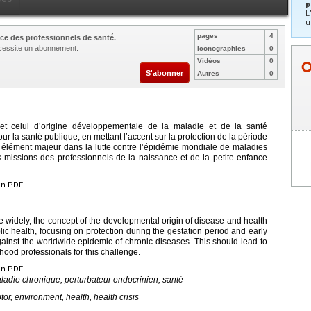
p
L
u
pages
4
ce des professionnels de santé.
nécessite un abonnement.
Iconographies
0
Vidéos
0
S'abonner
Autres
0
et celui d’origine développementale de la maladie et de la santé
la santé publique, en mettant l’accent sur la protection de la période
un élément majeur dans la lutte contre l’épidémie mondiale de maladies
es missions des professionnels de la naissance et de la petite enfance
en PDF.
 widely, the concept of the developmental origin of disease and health
c health, focusing on protection during the gestation period and early
against the worldwide epidemic of chronic diseases. This should lead to
dhood professionals for this challenge.
en PDF.
aladie chronique, perturbateur endocrinien, santé
or, environment, health, health crisis