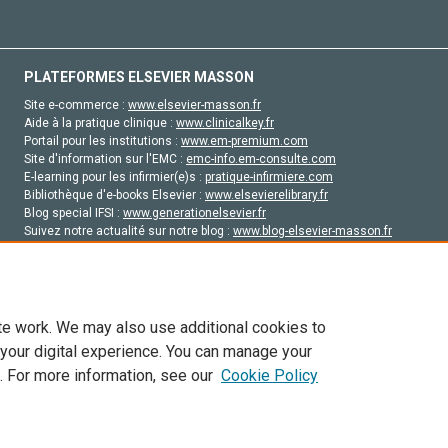
PLATEFORMES ELSEVIER MASSON
Site e-commerce :
www.elsevier-masson.fr
Aide à la pratique clinique :
www.clinicalkey.fr
Portail pour les institutions :
www.em-premium.com
Site d'information sur l'EMC :
emc-info.em-consulte.com
E-learning pour les infirmier(e)s :
pratique-infirmiere.com
Bibliothèque d'e-books Elsevier :
www.elsevierelibrary.fr
Blog special IFSI :
www.generationelsevier.fr
Suivez notre actualité sur notre blog :
www.blog-elsevier-masson.fr
Site d'emploi en santé :
emploisante.com
te work. We may also use additional cookies to
 your digital experience. You can manage your
. For more information, see our
Cookie Policy
vier, ses concédants de licence et ses contributeurs. Tout les droits sont réservés, y 
ogies similaires. Pour tout contenu en libre accès, les conditions de licence Creati