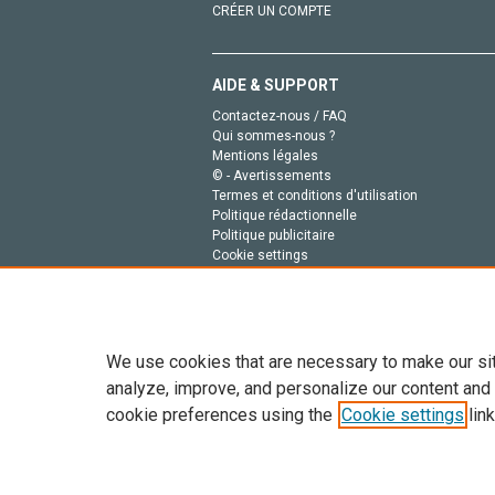
CRÉER UN COMPTE
AIDE & SUPPORT
Contactez-nous / FAQ
Qui sommes-nous ?
Mentions légales
© - Avertissements
Termes et conditions d'utilisation
Politique rédactionnelle
Politique publicitaire
Cookie settings
Politique de la vie privée
We use cookies that are necessary to make our si
analyze, improve, and personalize our content and
cookie preferences using the
Cookie settings
link
Tout le contenu de ce site: Copyright © 2026 Else
de données, a la formation en IA et aux technol