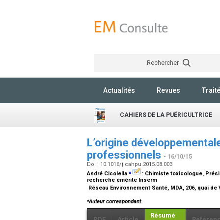
Rechercher
Actualités
Revues
Trait
CAHIERS DE LA PUÉRICULTRICE
L’origine développementale
professionnels
- 16/10/15
Doi : 10.1016/j.cahpu.2015.08.003
⁎
André Cicolella
:
Chimiste toxicologue, Prés
recherche émérite Inserm
Réseau Environnement Santé, MDA, 206, quai de V
⁎
Auteur correspondant.
Résumé
PDF
Article
Référen