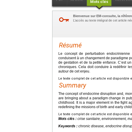
Mots clés
Bienvenue sur EM-consulte, la référen
L’accès au texte intégral de cet article 
Résumé
Le concept de perturbation endocrinienne 
conduisent à un changement de paradigme pour 
de gestation et de la petite enfance. C’est 
chroniques. Cela doit conduire à redéfinir l
autour de cet enjeu.
Le texte complet de cet article est disponible 
Summary
The concept of endocrine disruption and, more
are bringing about a paradigm change in publi
childhood. It is a major element in the fight 
redefining the missions of birth and early chil
Le texte complet de cet article est disponible 
Mots clés :
crise sanitaire, environnement, m
Keywords :
chronic disease, endocrine disrupt