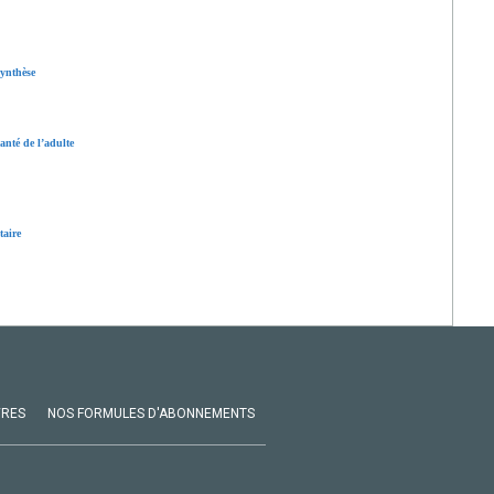
ynthèse
anté de l’adulte
taire
VRES
NOS FORMULES D'ABONNEMENTS