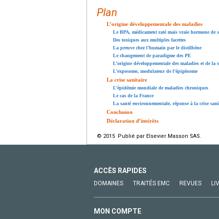
Plan
L’origine développementale des maladies
Le BPA, médicament raté mais vraie hormone de s
Des toxiques aux multiples facettes
La preuve chez l’humain par le distilbène
Le changement de paradigme des PE
L’origine développementale des maladies et de la s
L’exposome, modulateur de l’épigénome
La crise sanitaire
L’épidémie mondiale de maladies chroniques
Le cas de la France
La santé environnementale, réponse à la crise sani
Conclusion
Déclaration d’intérêts
© 2015 Publié par Elsevier Masson SAS.
ACCÈS RAPIDES
DOMAINES
TRAITÉS EMC
REVUES
LI
MON COMPTE