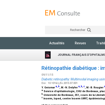
Rechercher
Actualités
Revues
Trait
JOURNAL FRANÇAIS D'OPHTALM
Rétinopathie diabétique : 
09/11/15
Diabetic retinopathy: Multimodal imaging us
Doi : 10.1016/j.jfo.2015.07.001
a
,
b
a
,
b
,
c
Y. Geismar
, M.-N. Delyfer
, M.-B. Rougier
a
Service d’ophtalmologie, CHU de Bordeaux, pla
b
Université de Bordeaux, 351, cours de la Libérat
c
Inserm, Isped, centre Inserm U897, épidémiologi
⁎