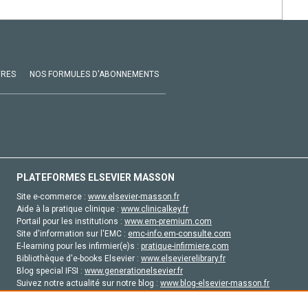
VRES
NOS FORMULES D'ABONNEMENTS
PLATEFORMES ELSEVIER MASSON
Site e-commerce :
www.elsevier-masson.fr
Aide à la pratique clinique :
www.clinicalkey.fr
Portail pour les institutions :
www.em-premium.com
Site d'information sur l'EMC :
emc-info.em-consulte.com
E-learning pour les infirmier(e)s :
pratique-infirmiere.com
Bibliothèque d'e-books Elsevier :
www.elsevierelibrary.fr
Blog special IFSI :
www.generationelsevier.fr
Suivez notre actualité sur notre blog :
www.blog-elsevier-masson.fr
Site d'emploi en santé :
emploisante.com