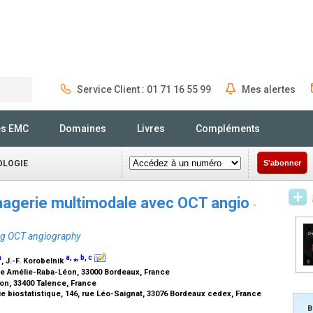
Service Client : 01 71 16 55 99
Mes alertes
Rechercher
és EMC
Domaines
Livres
Compléments
OLOGIE
S'abonner
imagerie multimodale avec OCT angio
-
ing OCT angiography
a
a
,
⁎
,
b
,
c
, J.-F. Korobelnik
ce Amélie-Raba-Léon, 33000 Bordeaux, France
ion, 33400 Talence, France
e biostatistique, 146, rue Léo-Saignat, 33076 Bordeaux cedex, France
B