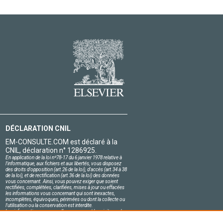
DÉCLARATION CNIL
EM-CONSULTE.COM est déclaré à la
CNIL, déclaration n° 1286925.
En application de la loi nº78-17 du 6 janvier 1978 relative à
l'informatique, aux fichiers et aux libertés, vous disposez
des droits d'opposition (art.26 de la loi), d'accès (art.34 à 38
de la loi), et de rectification (art.36 de la loi) des données
vous concernant. Ainsi, vous pouvez exiger que soient
rectifiées, complétées, clarifiées, mises à jour ou effacées
les informations vous concernant qui sont inexactes,
incomplètes, équivoques, périmées ou dont la collecte ou
l'utilisation ou la conservation est interdite.
Les informations personnelles concernant les visiteurs de
notre site, y compris leur identité, sont confidentielles.