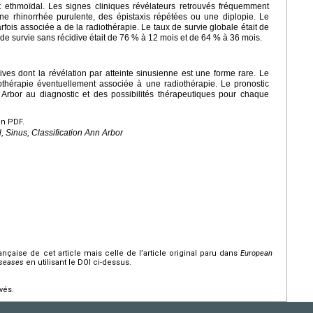
 et ethmoïdal. Les signes cliniques révélateurs retrouvés fréquemment
une rhinorrhée purulente, des épistaxis répétées ou une diplopie. Le
rfois associée a de la radiothérapie. Le taux de survie globale était de
de survie sans récidive était de 76 % à 12 mois et de 64 % à 36 mois.
es dont la révélation par atteinte sinusienne est une forme rare. Le
thérapie éventuellement associée à une radiothérapie. Le pronostic
Arbor au diagnostic et des possibilités thérapeutiques pour chaque
en PDF.
Sinus, Classification Ann Arbor
rançaise de cet article mais celle de l’article original paru dans
European
iseases
en utilisant le DOI ci-dessus.
vés.