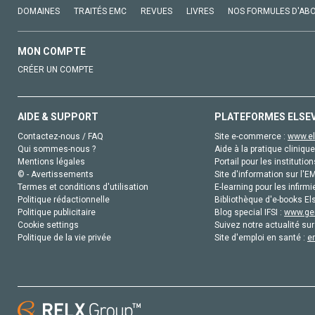
DOMAINES
TRAITÉS EMC
REVUES
LIVRES
NOS FORMULES D'AB
MON COMPTE
CRÉER UN COMPTE
AIDE & SUPPORT
PLATEFORMES ELSE
Contactez-nous / FAQ
Site e-commerce :
www.el
Qui sommes-nous ?
Aide à la pratique clinique
Mentions légales
Portail pour les institution
© - Avertissements
Site d'information sur l'E
Termes et conditions d'utilisation
E-learning pour les infirmi
Politique rédactionnelle
Bibliothèque d'e-books Els
Politique publicitaire
Blog special IFSI :
www.gen
Cookie settings
Suivez notre actualité sur
Politique de la vie privée
Site d'emploi en santé :
e