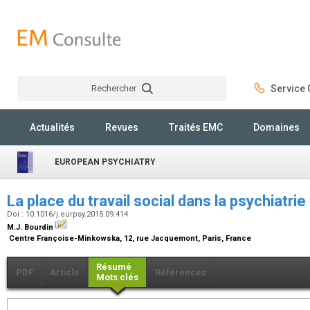
Rechercher
Service C
Rechercher
Actualités
Revues
Traités EMC
Domaines
EUROPEAN PSYCHIATRY
La place du travail social dans la psychiatrie
Doi : 10.1016/j.eurpsy.2015.09.414
M.J. Bourdin
Centre Françoise-Minkowska, 12, rue Jacquemont, Paris, France
Résumé
PDF
Article
Références
Mots clés