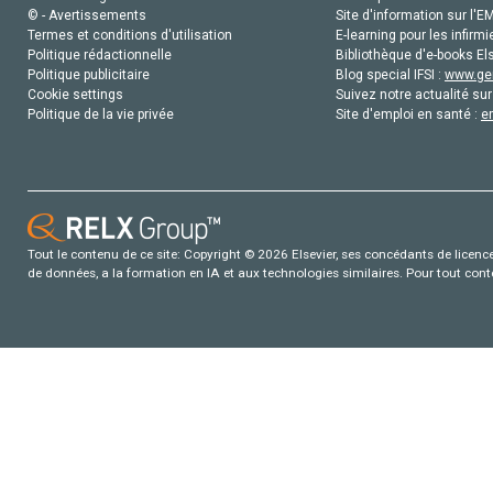
© - Avertissements
Site d'information sur l'E
Termes et conditions d'utilisation
E-learning pour les infirmi
Politique rédactionnelle
Bibliothèque d'e-books Els
Politique publicitaire
Blog special IFSI :
www.gen
Cookie settings
Suivez notre actualité sur
Politique de la vie privée
Site d'emploi en santé :
e
Tout le contenu de ce site: Copyright © 2026 Elsevier, ses concédants de licence e
de données, a la formation en IA et aux technologies similaires. Pour tout con