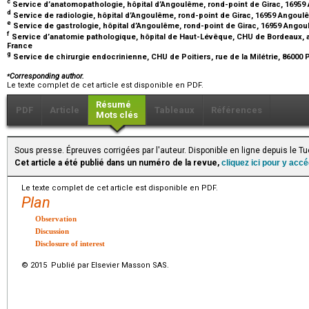
c
Service d’anatomopathologie, hôpital d’Angoulême, rond-point de Girac, 1695
d
Service de radiologie, hôpital d’Angoulême, rond-point de Girac, 16959 Angou
e
Service de gastrologie, hôpital d’Angoulême, rond-point de Girac, 16959 Ango
f
Service d’anatomie pathologique, hôpital de Haut-Lévêque, CHU de Bordeaux,
France
g
Service de chirurgie endocrinienne, CHU de Poitiers, rue de la Milétrie, 86000 
⁎
Corresponding author.
Le texte complet de cet article est disponible en PDF.
Résumé
PDF
Article
Tableaux
Références
Mots clés
Sous presse. Épreuves corrigées par l'auteur. Disponible en ligne depuis le
Cet article a été publié dans un numéro de la revue,
cliquez ici pour y acc
Le texte complet de cet article est disponible en PDF.
Plan
Observation
Discussion
Disclosure of interest
© 2015 Publié par Elsevier Masson SAS.