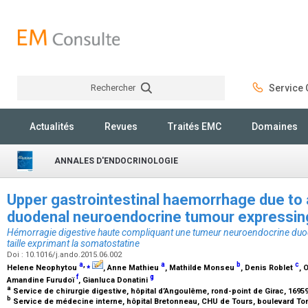
Rechercher
Service C
Rechercher
Actualités
Revues
Traités EMC
Domaines
ANNALES D'ENDOCRINOLOGIE
Upper gastrointestinal haemorrhage due to a
duodenal neuroendocrine tumour expressin
Hémorragie digestive haute compliquant une tumeur neuroendocrine duodén
taille exprimant la somatostatine
Doi : 10.1016/j.ando.2015.06.002
a
,
⁎
a
b
c
Helene Neophytou
, Anne Mathieu
, Mathilde Monseu
, Denis Roblet
, 
f
g
Amandine Furudoï
, Gianluca Donatini
a
Service de chirurgie digestive, hôpital d’Angoulême, rond-point de Girac, 16
b
Service de médecine interne, hôpital Bretonneau, CHU de Tours, boulevard To