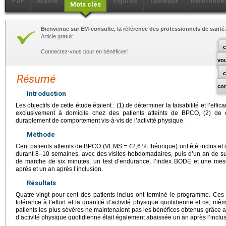
PDF
Article
Figures
Tableaux
Référence
Mots clés
Bienvenue sur EM-consulte, la référence des professionnels de santé.
Article gratuit.
c
Connectez-vous pour en bénéficier!
vo
Résumé
co
Introduction
Les objectifs de cette étude étaient : (1) de déterminer la faisabilité et l’effic
exclusivement à domicile chez des patients atteints de BPCO, (2) de 
durablement de comportement vis-à-vis de l’activité physique.
Méthode
Cent patients atteints de BPCO (VEMS
=
42,6 % théorique) ont été inclus et
durant 8–10 semaines, avec des visites hebdomadaires, puis d’un an de sui
de marche de six minutes, un test d’endurance, l’index BODE et une mesur
après et un an après l’inclusion.
Résultats
Quatre-vingt pour cent des patients inclus ont terminé le programme. Ces
tolérance à l’effort et la quantité d’activité physique quotidienne et ce, mêm
patients les plus sévères ne maintenaient pas les bénéfices obtenus grâce au
d’activité physique quotidienne était également abaissée un an après l’inclus