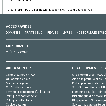
34000 Montpellier.
© 2015 SPLF. Publié par Elsevier Masson SAS. Tous droits réservés.
ACCÈS RAPIDES
DOMAINES
TRAITÉS EMC
REVUES
LIVRES
NOS FORMULES D'AB
MON COMPTE
CRÉER UN COMPTE
AIDE & SUPPORT
PLATEFORMES ELSE
Contactez-nous / FAQ
Site e-commerce :
www.el
Qui sommes-nous ?
Aide à la pratique clinique
Mentions légales
Portail pour les institution
© - Avertissements
Site d'information sur l'E
Termes et conditions d'utilisation
E-learning pour les infirmi
Politique rédactionnelle
Bibliothèque d'e-books Els
Politique publicitaire
Blog special IFSI :
www.gen
Cookie settings
Suivez notre actualité sur