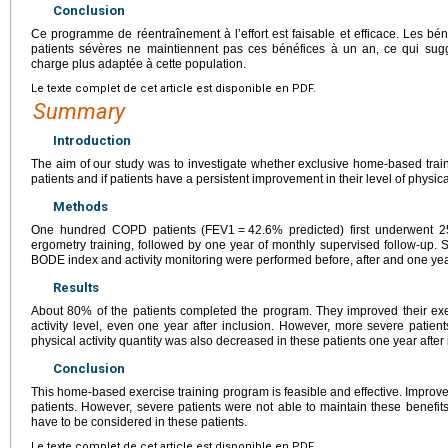
Conclusion
Ce programme de réentraînement à l’effort est faisable et efficace. Les bé
patients sévères ne maintiennent pas ces bénéfices à un an, ce qui suggè
charge plus adaptée à cette population.
Le texte complet de cet article est disponible en PDF.
Summary
Introduction
The aim of our study was to investigate whether exclusive home-based trai
patients and if patients have a persistent improvement in their level of physical 
Methods
One hundred COPD patients (FEV1
=
42.6% predicted) first underwent 
ergometry training, followed by one year of monthly supervised follow-up. S
BODE index and activity monitoring were performed before, after and one year
Results
About 80% of the patients completed the program. They improved their exer
activity level, even one year after inclusion. However, more severe patient
physical activity quantity was also decreased in these patients one year after 
Conclusion
This home-based exercise training program is feasible and effective. Improve
patients. However, severe patients were not able to maintain these benefits
have to be considered in these patients.
Le texte complet de cet article est disponible en PDF.