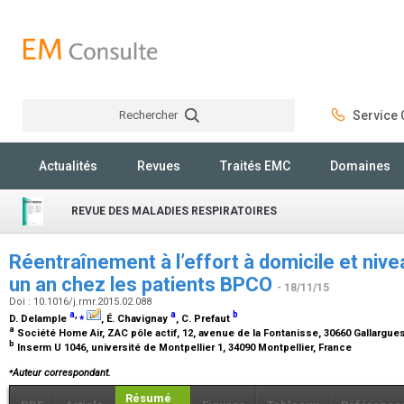
Rechercher
Service C
Rechercher
Actualités
Revues
Traités EMC
Domaines
REVUE DES MALADIES RESPIRATOIRES
Réentraînement à l’effort à domicile et nive
un an chez les patients BPCO
- 18/11/15
Doi : 10.1016/j.rmr.2015.02.088
a
,
⁎
a
b
D. Delample
, É. Chavignay
, C. Prefaut
a
Société Home Air, ZAC pôle actif, 12, avenue de la Fontanisse, 30660 Gallargu
b
Inserm U 1046, université de Montpellier 1, 34090 Montpellier, France
⁎
Auteur correspondant.
Résumé