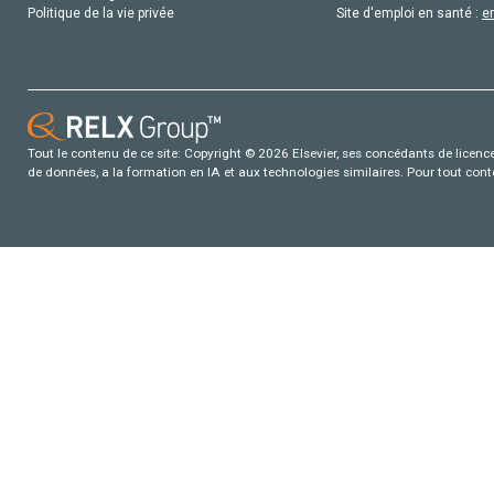
Politique de la vie privée
Site d'emploi en santé :
e
Tout le contenu de ce site: Copyright © 2026 Elsevier, ses concédants de licence e
de données, a la formation en IA et aux technologies similaires. Pour tout con