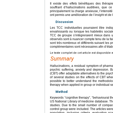
Il existe des effets bénéfiques des thérap
souffrant d’hallucinations auditives, que c
principalement la charge anxieuse, l’intensité
ont permis une amélioration de l’
insight
et de 
Discussion
Les TCC individuelles pourraient être ind
envahissants ou lorsque les habiletés social
TCC de groupe s’intégreraient mieux dans un
observés sont à nuancer compte tenu de la fai
sont très nombreux et différents suivant les p
complémentaires sont nécessaires afin d’étab
Le texte complet de cet article est disponible 
Summary
Hallucinations, a residual symptom of pharma
psychic suffering, anxiety and depression. B
(CBT) offer adaptable alternatives to the psyc
of several studies on the effects of CBT when 
possible to better understand the methodologi
therapy when applied in group or individual se
Method
Keywords “cognitive therapy”, “behavioural the
US National Library of medicine database. The 
studies. Due to the small number of comparat
control group were included. The articles were
population, inclusion criteria, evaluation s