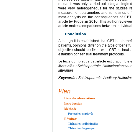
research was only carried out using a single
were very heterogeneous for the studies r
measurement parameters and sometimes diffe
meta-analysis on the consequences of CBT of
article by Propst in 2010. This author reviewe
article makes comparisons between individual a
Conclusion
Although it is established that CBT has benefi
patients, opinions differ on the type of benefi
objective should be fixed with CBT to treat 
establish consensual treatment protocols.
Le texte complet de cet article est disponible 
Mots clés :
Schizophrénie, Hallucinations aud
littérature
Keywords :
Schizophrenia, Auditory Hallucin
Plan
Liste des abréviations
Introduction
Méthode
Protocoles employés
Résultats
Thérapies individuelles
Thérapies de groupe