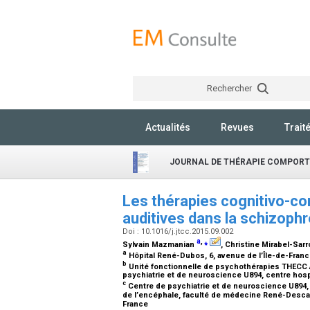
Rechercher
Actualités
Revues
Trait
JOURNAL DE THÉRAPIE COMPORT
Les thérapies cognitivo-c
auditives dans la schizophré
Doi : 10.1016/j.jtcc.2015.09.002
a
,
⁎
Sylvain Mazmanian
, Christine Mirabel-Sar
a
Hôpital René-Dubos, 6, avenue de l’Île-de-Fran
b
Unité fonctionnelle de psychothérapies THECC A
psychiatrie et de neuroscience U894, centre hospi
c
Centre de psychiatrie et de neuroscience U894,
de l’encéphale, faculté de médecine René-Descarte
France