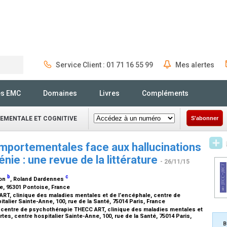
Service Client : 01 71 16 55 99
Mes alertes
Rechercher
és EMC
Domaines
Livres
Compléments
EMENTALE ET COGNITIVE
S'abonner
omportementales face aux hallucinations
nie : une revue de la littérature
- 26/11/15
b
c
ron
, Roland Dardennes
ce, 95301 Pontoise, France
RT, clinique des maladies mentales et de l’encéphale, centre de
talier Sainte-Anne, 100, rue de la Santé, 75014 Paris, France
 centre de psychothérapie THECC ART, clinique des maladies mentales et
s, centre hospitalier Sainte-Anne, 100, rue de la Santé, 75014 Paris,
B