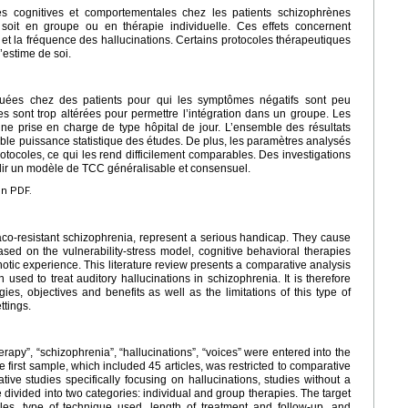
ies cognitives et comportementales chez les patients schizophrènes
e soit en groupe ou en thérapie individuelle. Ces effets concernent
 et la fréquence des hallucinations. Certains protocoles thérapeutiques
l’estime de soi.
iquées chez des patients pour qui les symptômes négatifs sont peu
es sont trop altérées pour permettre l’intégration dans un groupe. Les
e prise en charge de type hôpital de jour. L’ensemble des résultats
ble puissance statistique des études. De plus, les paramètres analysés
rotocoles, ce qui les rend difficilement comparables. Des investigations
lir un modèle de TCC généralisable et consensuel.
en PDF.
co-resistant schizophrenia, represent a serious handicap. They cause
ased on the vulnerability-stress model, cognitive behavioral therapies
hotic experience. This literature review presents a comparative analysis
used to treat auditory hallucinations in schizophrenia. It is therefore
es, objectives and benefits as well as the limitations of this type of
ttings.
rapy”, “schizophrenia”, “hallucinations”, “voices” were entered into the
first sample, which included 45 articles, was restricted to comparative
ive studies specifically focusing on hallucinations, studies without a
 divided into two categories: individual and group therapies. The target
cales, type of technique used, length of treatment and follow-up, and