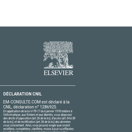
DÉCLARATION CNIL
EM-CONSULTE.COM est déclaré à la
CNIL, déclaration n° 1286925.
En application de la loi nº78-17 du 6 janvier 1978 relative à
l'informatique, aux fichiers et aux libertés, vous disposez
des droits d'opposition (art.26 de la loi), d'accès (art.34 à 38
de la loi), et de rectification (art.36 de la loi) des données
vous concernant. Ainsi, vous pouvez exiger que soient
rectifiées, complétées, clarifiées, mises à jour ou effacées