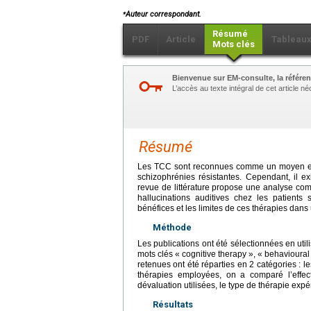
⁎
Auteur correspondant.
Résumé
PDF
Article
Tableau
Mots clés
Bienvenue sur EM-consulte, la référen
L’accès au texte intégral de cet article 
Résumé
Les TCC sont reconnues comme un moyen effic
schizophrénies résistantes. Cependant, il ex
revue de littérature propose une analyse comp
hallucinations auditives chez les patients
bénéfices et les limites de ces thérapies dans
Méthode
Les publications ont été sélectionnées en uti
mots clés « cognitive therapy », « behavioural
retenues ont été réparties en 2 catégories : l
thérapies employées, on a comparé l’effecti
dévaluation utilisées, le type de thérapie expé
Résultats