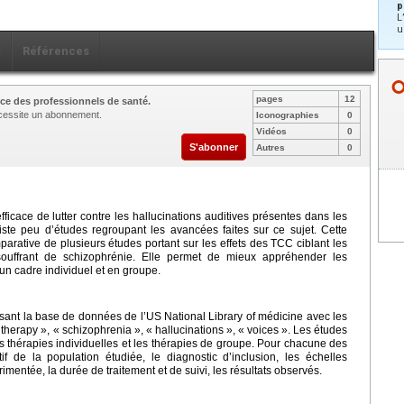
p
L
u
x
Références
pages
12
ce des professionnels de santé.
nécessite un abonnement.
Iconographies
0
Vidéos
0
S'abonner
Autres
0
ace de lutter contre les hallucinations auditives présentes dans les
iste peu d’études regroupant les avancées faites sur ce sujet. Cette
arative de plusieurs études portant sur les effets des TCC ciblant les
 souffrant de schizophrénie. Elle permet de mieux appréhender les
 un cadre individuel et en groupe.
lisant la base de données de l’US National Library of médicine avec les
 therapy », « schizophrenia », « hallucinations », « voices ». Les études
es thérapies individuelles et les thérapies de groupe. Pour chacune des
f de la population étudiée, le diagnostic d’inclusion, les échelles
rimentée, la durée de traitement et de suivi, les résultats observés.