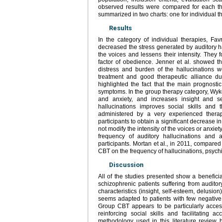
observed results were compared for each th
summarized in two charts: one for individual t
Results
In the category of individual therapies, Fa
decreased the stress generated by auditory ha
the voices and lessens their intensity. They f
factor of obedience. Jenner et al. showed th
distress and burden of the hallucinations 
treatment and good therapeutic alliance du
highlighted the fact that the main prognost
symptoms. In the group therapy category, Wyke
and anxiety, and increases insight and s
hallucinations improves social skills and t
administered by a very experienced thera
participants to obtain a significant decrease i
not modify the intensity of the voices or anxiet
frequency of auditory hallucinations and a
participants. Mortan et al., in 2011, compared
CBT on the frequency of hallucinations, psychi
Discussion
All of the studies presented show a beneficia
schizophrenic patients suffering from audito
characteristics (insight, self-esteem, delusio
seems adapted to patients with few negative 
Group CBT appears to be particularly acces
reinforcing social skills and facilitating a
methodology used in this literature review h