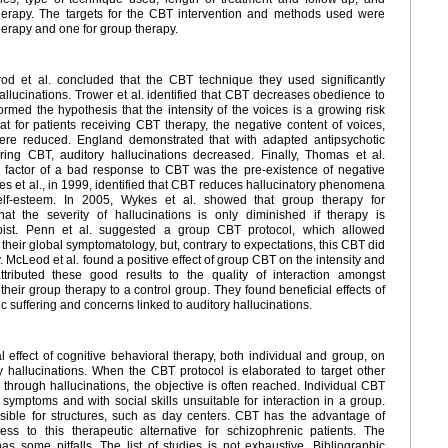
erapy. The targets for the CBT intervention and methods used were
herapy and one for group therapy.
vrod et al. concluded that the CBT technique they used significantly
llucinations. Trower et al. identified that CBT decreases obedience to
ormed the hypothesis that the intensity of the voices is a growing risk
at for patients receiving CBT therapy, the negative content of voices,
were reduced. England demonstrated that with adapted antipsychotic
ring CBT, auditory hallucinations decreased. Finally, Thomas et al.
ic factor of a bad response to CBT was the pre-existence of negative
s et al., in 1999, identified that CBT reduces hallucinatory phenomena
elf-esteem. In 2005, Wykes et al. showed that group therapy for
hat the severity of hallucinations is only diminished if therapy is
pist. Penn et al. suggested a group CBT protocol, which allowed
n their global symptomatology, but, contrary to expectations, this CBT did
y. McLeod et al. found a positive effect of group CBT on the intensity and
ttributed these good results to the quality of interaction amongst
 their group therapy to a control group. They found beneficial effects of
c suffering and concerns linked to auditory hallucinations.
l effect of cognitive behavioral therapy, both individual and group, on
ry hallucinations. When the CBT protocol is elaborated to target other
n) through hallucinations, the objective is often reached. Individual CBT
symptoms and with social skills unsuitable for interaction in a group.
sible for structures, such as day centers. CBT has the advantage of
ccess to this therapeutic alternative for schizophrenic patients. The
as some pitfalls. The list of studies is not exhaustive. Bibliographic