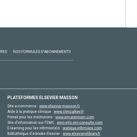
VRES
NOS FORMULES D'ABONNEMENTS
PLATEFORMES ELSEVIER MASSON
Site e-commerce :
www.elsevier-masson.fr
Aide à la pratique clinique :
www.clinicalkey.fr
Portail pour les institutions :
www.em-premium.com
Site d'information sur l'EMC :
emc-info.em-consulte.com
E-learning pour les infirmier(e)s :
pratique-infirmiere.com
Bibliothèque d'e-books Elsevier :
www.elsevierelibrary.fr