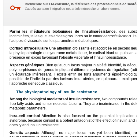
Bienvenue sur EM-consulte, la référence des professionnels de santé.
L’accès au texte intégral de cet article nécessite un abonnement.
Parmi les médiateurs biologiques de l’insulinorésistance,
des substa
incriminées, telles que les acides gras libres ou le
tumor necrosis factor-
α. Il
l’adiposité viscérale sur les paramètres métaboliques.
Cortisol intracellulaire
Une attention croissante est accordée en second lieu 
la physiopathologie du syndrome métabolique, le cortisol étant un puissant an
présence en excès favorisant l’obésité viscérale et l’insulinorésistance.
Aspects génétiques
Bien qu’aucun locus majeur n’ait été identifié, la déco
polymorphismes de gènes impliquant différents systèmes de régulation (a
un éclairage intéressant. Il existe enfin de forts arguments épidémiolog
possible de l’individu par des facteurs intra-utérins, ce qui pourrait expliquer
l’approche génétique classique.
The physiopathology of insulin resistance
Among the biological mediators
of insulin resistance,
two compounds releas
free fatty acids and tumor necrosis factor-α. They are incriminated in the del
metabolic parameters.
Intra-cell cortisol
Attention is also focused on the potential implication 
syndrome, because cortisol is a potent antagonist of the effect of insulin and
obesity and insulin resistance.
Genetic aspects
Although no major locus has yet been identified, re