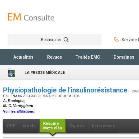
Rechercher
Service C
Rechercher
Actualités
Revues
Traités EMC
Domaines
LA PRESSE MÉDICALE
Physiopathologie de l’insulinorésistance
- 29/
Doi : PM-06-2004-33-10-0755-4982-101019-ART06
A. Boulogne,
M.-C. Vantyghem
Voir les affiliations
Résumé
PDF
Article
Figures
Références
Mots clés