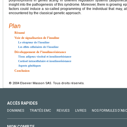
polymorphisms in genes acting in different regulation systems (adiponect
insight into the pathogenesis of this syndrome. Moreover, there is growing ep
factors could induce a so-called programming of the individual that may, at le
encountered by the classical genetic approach.
Plan
Résumé
Voie de signalisation de l’insuline
Le récepteur de l’insuline
Les effets cellulaires de l’insuline
Développement de l’insulinorésistance
Tissu adipeux viscéral et insulinorésistance
Cortisol intracellulaire et insulinorésistance
Aspects génétiques
Conclusion
© 2004 Elsevier Masson SAS. Tous droits réservés.
ACCÈS RAPIDES
DOMAINES
TRAITÉS EMC
REVUES
LIVRES
NOS FORMULES D'AB
MON COMPTE