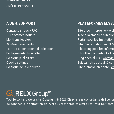
CRÉER UN COMPTE
AIDE & SUPPORT
PLATEFORMES ELSE
Contactez-nous / FAQ
Site e-commerce :
www.el
Qui sommes-nous ?
Aide à la pratique clinique
Mentions légales
Portail pour les institution
© - Avertissements
Site d'information sur l'E
Termes et conditions d'utilisation
E-learning pour les infirmi
Politique rédactionnelle
Bibliothèque d'e-books Els
Politique publicitaire
Blog special IFSI :
www.gen
Cookie settings
Suivez notre actualité sur
Politique de la vie privée
Site d'emploi en santé :
e
Tout le contenu de ce site: Copyright © 2026 Elsevier, ses concédants de licence e
de données, a la formation en IA et aux technologies similaires. Pour tout con