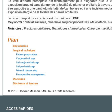
La voie d’abord préseptale est techniquement plus exigeante que la v
exposition large et sans danger de la totalité du plancher orbitaire à travers
être associée à une canthotomie latérale/cantholyse et à une incision média
exposition élargie de la totalité des parois orbitaires.
Le texte complet de cet article est disponible en PDF.
Keywords :
Orbital fractures, Operative surgical procedures, Maxillofacial su
Mots clés :
Fractures orbitaires, Techniques chirurgicales, Chirurgie maxillof
Plan
Introduction
Surgical technique
Patient preparation
Conjunctival step
Subconjunctival step
Subperiostal step
Wound closure step
Postoperative management
Discussion
Disclosure of interest
© 2015 Elsevier Masson SAS. Tous droits réservés.
ACCÈS RAPIDES