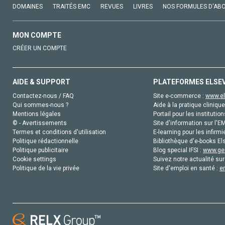
DOMAINES
TRAITÉS EMC
REVUES
LIVRES
NOS FORMULES D'AB
MON COMPTE
CRÉER UN COMPTE
AIDE & SUPPORT
PLATEFORMES ELSE
Contactez-nous / FAQ
Site e-commerce :
www.el
Qui sommes-nous ?
Aide à la pratique clinique
Mentions légales
Portail pour les institution
© - Avertissements
Site d'information sur l'E
Termes et conditions d'utilisation
E-learning pour les infirmi
Politique rédactionnelle
Bibliothèque d'e-books Els
Politique publicitaire
Blog special IFSI :
www.gen
Cookie settings
Suivez notre actualité sur
Politique de la vie privée
Site d'emploi en santé :
e