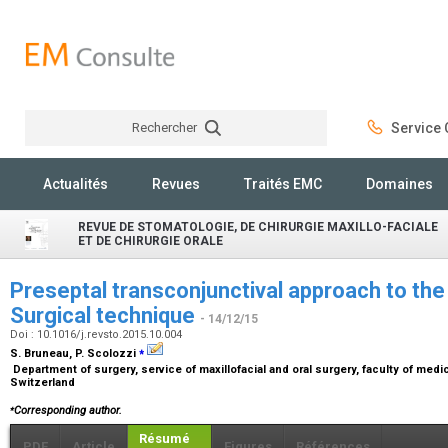
Rechercher
Service C
Rechercher
Actualités
Revues
Traités EMC
Domaines
REVUE DE STOMATOLOGIE, DE CHIRURGIE MAXILLO-FACIALE
ET DE CHIRURGIE ORALE
Preseptal transconjunctival approach to the o
Surgical technique
- 14/12/15
Doi : 10.1016/j.revsto.2015.10.004
⁎
S. Bruneau, P. Scolozzi
Department of surgery, service of maxillofacial and oral surgery, faculty of medic
Switzerland
⁎
Corresponding author.
Résumé
PDF
Article
Figures
Références