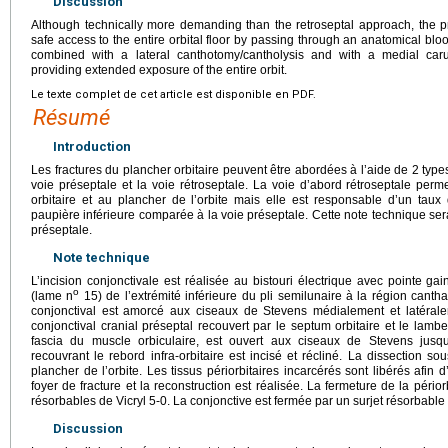
Discussion
Although technically more demanding than the retroseptal approach, the 
safe access to the entire orbital floor by passing through an anatomical bl
combined with a lateral canthotomy/cantholysis and with a medial carun
providing extended exposure of the entire orbit.
Le texte complet de cet article est disponible en PDF.
Résumé
Introduction
Les fractures du plancher orbitaire peuvent être abordées à l’aide de 2 type
voie préseptale et la voie rétroseptale. La voie d’abord rétroseptale perm
orbitaire et au plancher de l’orbite mais elle est responsable d’un taux
paupière inférieure comparée à la voie préseptale. Cette note technique ser
préseptale.
Note technique
L’incision conjonctivale est réalisée au bistouri électrique avec pointe g
o
(lame n
15) de l’extrémité inférieure du pli semilunaire à la région cantha
conjonctival est amorcé aux ciseaux de Stevens médialement et latérale
conjonctival cranial préseptal recouvert par le septum orbitaire et le lamb
fascia du muscle orbiculaire, est ouvert aux ciseaux de Stevens jusqu’
recouvrant le rebord infra-orbitaire est incisé et récliné. La dissection so
plancher de l’orbite. Les tissus périorbitaires incarcérés sont libérés afin
foyer de fracture et la reconstruction est réalisée. La fermeture de la pério
résorbables de Vicryl 5-0. La conjonctive est fermée par un surjet résorbabl
Discussion