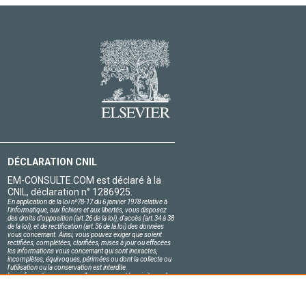
DÉCLARATION CNIL
EM-CONSULTE.COM est déclaré à la
CNIL, déclaration n° 1286925.
En application de la loi nº78-17 du 6 janvier 1978 relative à
l'informatique, aux fichiers et aux libertés, vous disposez
des droits d'opposition (art.26 de la loi), d'accès (art.34 à 38
de la loi), et de rectification (art.36 de la loi) des données
vous concernant. Ainsi, vous pouvez exiger que soient
rectifiées, complétées, clarifiées, mises à jour ou effacées
les informations vous concernant qui sont inexactes,
incomplètes, équivoques, périmées ou dont la collecte ou
l'utilisation ou la conservation est interdite.
Les informations personnelles concernant les visiteurs de
notre site, y compris leur identité, sont confidentielles.
Le responsable du site s'engage sur l'honneur à respecter
les conditions légales de confidentialité applicables en