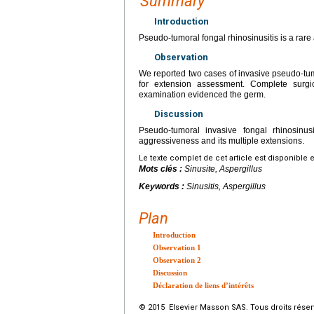
Summary
Introduction
Pseudo-tumoral fongal rhinosinusitis is a rare
Observation
We reported two cases of invasive pseudo-tum
for extension assessment. Complete surgi
examination evidenced the germ.
Discussion
Pseudo-tumoral invasive fongal rhinosinus
aggressiveness and its multiple extensions.
Le texte complet de cet article est disponible 
Mots clés :
Sinusite, Aspergillus
Keywords :
Sinusitis, Aspergillus
Plan
Introduction
Observation 1
Observation 2
Discussion
Déclaration de liens d’intérêts
© 2015 Elsevier Masson SAS. Tous droits réser