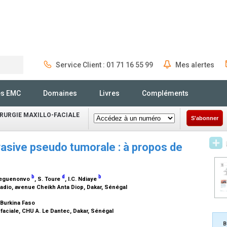
Service Client : 01 71 16 55 99
Mes alertes
Rechercher
és EMC
Domaines
Livres
Compléments
IRURGIE MAXILLO-FACIALE
S'abonner
vasive pseudo tumorale : à propos de
b
d
b
 Deguenonvo
, S. Toure
, I.C. Ndiaye
iadio, avenue Cheikh Anta Diop, Dakar, Sénégal
Burkina Faso
-faciale, CHU A. Le Dantec, Dakar, Sénégal
B