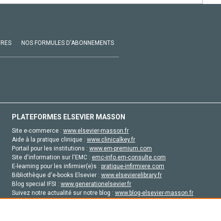
VRES
NOS FORMULES D'ABONNEMENTS
PLATEFORMES ELSEVIER MASSON
Site e-commerce :
www.elsevier-masson.fr
Aide à la pratique clinique :
www.clinicalkey.fr
Portail pour les institutions :
www.em-premium.com
Site d'information sur l'EMC :
emc-info.em-consulte.com
E-learning pour les infirmier(e)s :
pratique-infirmiere.com
Bibliothèque d'e-books Elsevier :
www.elsevierelibrary.fr
Blog special IFSI :
www.generationelsevier.fr
Suivez notre actualité sur notre blog :
www.blog-elsevier-masson.fr
Site d'emploi en santé :
emploisante.com