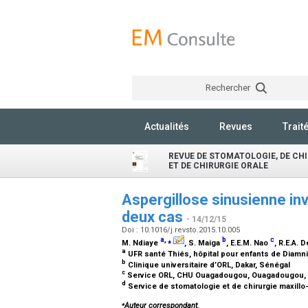
Rechercher
Actualités
Revues
Trait
REVUE DE STOMATOLOGIE, DE CH
ET DE CHIRURGIE ORALE
Aspergillose sinusienne in
deux cas
- 14/12/15
Doi : 10.1016/j.revsto.2015.10.005
a
,
⁎
b
c
M. Ndiaye
, S. Maiga
, E.E.M. Nao
, R.E.A.
a
UFR santé Thiés, hôpital pour enfants de Diamn
b
Clinique universitaire d’ORL, Dakar, Sénégal
c
Service ORL, CHU Ouagadougou, Ouagadougou, 
d
Service de stomatologie et de chirurgie maxillo
⁎
Auteur correspondant.