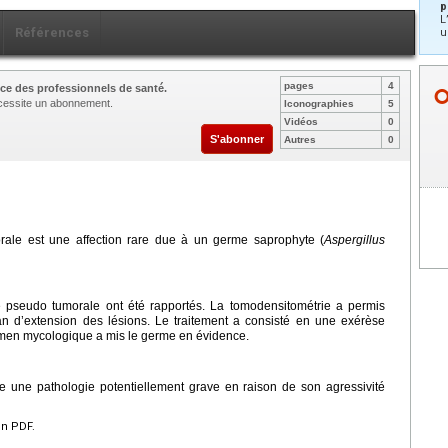
p
L
Références
u
pages
4
ce des professionnels de santé.
nécessite un abonnement.
Iconographies
5
Vidéos
0
S'abonner
Autres
0
rale est une affection rare due à un germe saprophyte (
Aspergillus
e pseudo tumorale ont été rapportés. La tomodensitométrie a permis
lan d’extension des lésions. Le traitement a consisté en une exérèse
amen mycologique a mis le germe en évidence.
te une pathologie potentiellement grave en raison de son agressivité
en PDF.