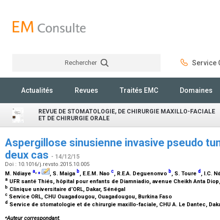
Rechercher
Service C
Rechercher
Actualités
Revues
Traités EMC
Domaines
REVUE DE STOMATOLOGIE, DE CHIRURGIE MAXILLO-FACIALE
ET DE CHIRURGIE ORALE
Aspergillose sinusienne invasive pseudo tum
deux cas
- 14/12/15
Doi : 10.1016/j.revsto.2015.10.005
a
,
⁎
b
c
b
d
M. Ndiaye
, S. Maiga
, E.E.M. Nao
, R.E.A. Deguenonvo
, S. Toure
, I.C. 
a
UFR santé Thiés, hôpital pour enfants de Diamniadio, avenue Cheikh Anta Diop
b
Clinique universitaire d’ORL, Dakar, Sénégal
c
Service ORL, CHU Ouagadougou, Ouagadougou, Burkina Faso
d
Service de stomatologie et de chirurgie maxillo-faciale, CHU A. Le Dantec, Dak
⁎
Auteur correspondant.