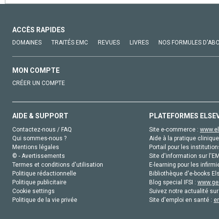
ACCÈS RAPIDES
DOMAINES
TRAITÉS EMC
REVUES
LIVRES
NOS FORMULES D'AB
MON COMPTE
CRÉER UN COMPTE
AIDE & SUPPORT
PLATEFORMES ELSE
Contactez-nous / FAQ
Site e-commerce :
www.el
Qui sommes-nous ?
Aide à la pratique clinique
Mentions légales
Portail pour les institution
© - Avertissements
Site d'information sur l'E
Termes et conditions d'utilisation
E-learning pour les infirmi
Politique rédactionnelle
Bibliothèque d'e-books Els
Politique publicitaire
Blog special IFSI :
www.gen
Cookie settings
Suivez notre actualité sur
Politique de la vie privée
Site d'emploi en santé :
e