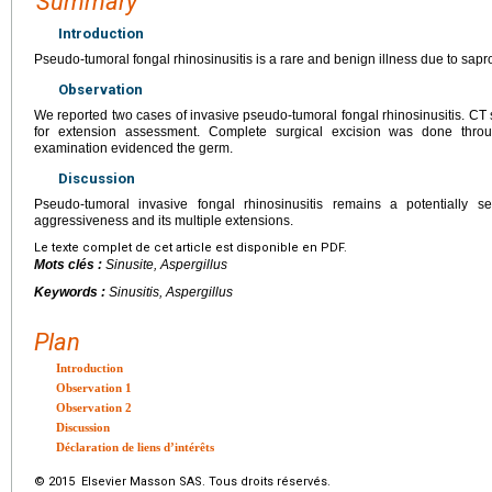
Summary
Introduction
Pseudo-tumoral fongal rhinosinusitis is a rare and benign illness due to sapr
Observation
We reported two cases of invasive pseudo-tumoral fongal rhinosinusitis. CT
for extension assessment. Complete surgical excision was done throug
examination evidenced the germ.
Discussion
Pseudo-tumoral invasive fongal rhinosinusitis remains a potentially s
aggressiveness and its multiple extensions.
Le texte complet de cet article est disponible en PDF.
Mots clés :
Sinusite, Aspergillus
Keywords :
Sinusitis, Aspergillus
Plan
Introduction
Observation 1
Observation 2
Discussion
Déclaration de liens d’intérêts
© 2015 Elsevier Masson SAS. Tous droits réservés.