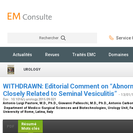
Rechercher
Service C
Rechercher
Actualités
Revues
Traités EMC
Domaines
UROLOGY
WITHDRAWN: Editorial Comment on “Abnormal
Closely Related to Seminal Vesiculitis”
- 13/01/
Doi : 10.1016/j.urology.2015.09.021
Antonio Luigi Pastore,
M.D., Ph.D.
, Giovanni Palleschi,
M.D., Ph.D.
, Antonio Carbo
Department of Medico-Surgical Sciences and Biotechnologies, Urology Unit, F
University of Rome, Latina, Italy
Résumé
PDF
Mots clés