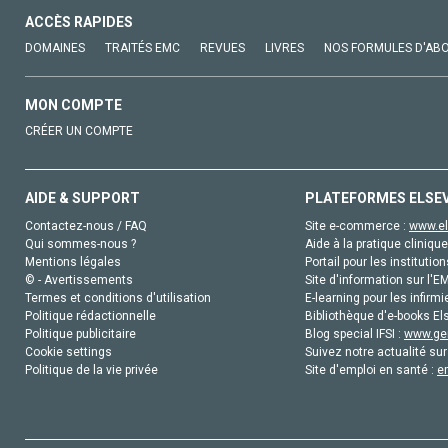
ACCÈS RAPIDES
DOMAINES
TRAITÉS EMC
REVUES
LIVRES
NOS FORMULES D'AB
MON COMPTE
CRÉER UN COMPTE
AIDE & SUPPORT
PLATEFORMES ELSE
Contactez-nous / FAQ
Site e-commerce :
www.el
Qui sommes-nous ?
Aide à la pratique clinique
Mentions légales
Portail pour les institution
© - Avertissements
Site d'information sur l'E
Termes et conditions d'utilisation
E-learning pour les infirmi
Politique rédactionnelle
Bibliothèque d'e-books Els
Politique publicitaire
Blog special IFSI :
www.gen
Cookie settings
Suivez notre actualité sur
Politique de la vie privée
Site d'emploi en santé :
e