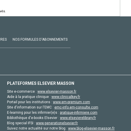
vés.
VRES
NOS FORMULES D'ABONNEMENTS
PLATEFORMES ELSEVIER MASSON
Site e-commerce :
www.elsevier-masson.fr
Aide à la pratique clinique :
www.clinicalkey.fr
Portail pour les institutions :
www.em-premium.com
Site d'information sur l'EMC :
emc-info.em-consulte.com
E-learning pour les infirmier(e)s :
pratique-infirmiere.com
Bibliothèque d'e-books Elsevier :
www.elsevierelibrary.fr
Blog special IFSI :
www.generationelsevier.fr
Suivez notre actualité sur notre blog :
www.blog-elsevier-masson.fr