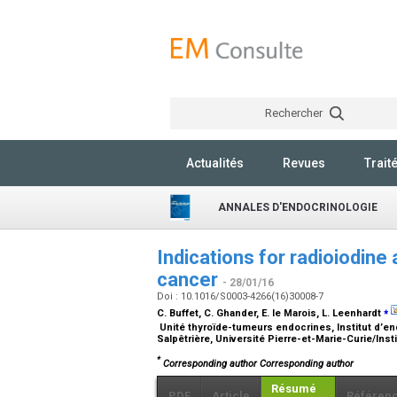
Rechercher
Actualités
Revues
Trait
ANNALES D'ENDOCRINOLOGIE
Indications for radioiodine 
cancer
- 28/01/16
Doi : 10.1016/S0003-4266(16)30008-7
⁎
C. Buffet, C. Ghander, E. le Marois, L. Leenhardt
Unité thyroïde-tumeurs endocrines, Institut d’en
Salpêtrière, Université Pierre-et-Marie-Curie/Insti
*
Corresponding author Corresponding author
Résumé
PDF
Article
Référen