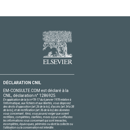
DÉCLARATION CNIL
EM-CONSULTE.COM est déclaré à la
CNIL, déclaration n° 1286925.
En application de la loi nº78-17 du 6 janvier 1978 relative à
l'informatique, aux fichiers et aux libertés, vous disposez
des droits d'opposition (art.26 de la loi), d'accès (art.34 à 38
de la loi), et de rectification (art.36 de la loi) des données
vous concernant. Ainsi, vous pouvez exiger que soient
rectifiées, complétées, clarifiées, mises à jour ou effacées
les informations vous concernant qui sont inexactes,
incomplètes, équivoques, périmées ou dont la collecte ou
l'utilisation ou la conservation est interdite.