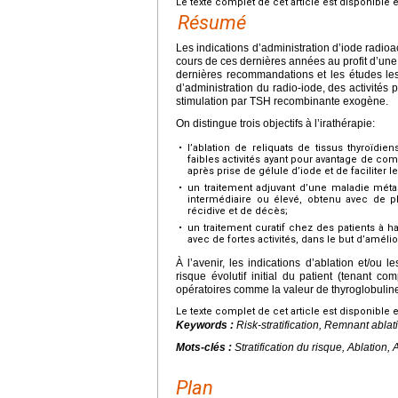
Le texte complet de cet article est disponible 
Résumé
Les indications d’administration d’iode radioa
cours de ces dernières années au profit d’une
dernières recommandations et les études le
d’administration du radio-iode, des activités p
stimulation par TSH recombinante exogène.
On distingue trois objectifs à l’irathérapie:
•
l’ablation de reliquats de tissus thyroïdi
faibles activités ayant pour avantage de comp
après prise de gélule d’iode et de faciliter 
•
un traitement adjuvant d’une maladie méta
intermédiaire ou élevé, obtenu avec de pl
récidive et de décès;
•
un traitement curatif chez des patients à 
avec de fortes activités, dans le but d’amélio
À l’avenir, les indications d’ablation et/ou l
risque évolutif initial du patient (tenant c
opératoires comme la valeur de thyroglobuline 
Le texte complet de cet article est disponible 
Keywords :
Risk-stratification, Remnant ablat
Mots-clés :
Stratification du risque, Ablation,
Plan