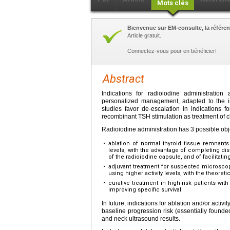
Mots clés
Bienvenue sur EM-consulte, la référen
Article gratuit.
Connectez-vous pour en bénéficier!
Abstract
Indications for radioiodine administration
personalized management, adapted to the in
studies favor de-escalation in indications
recombinant TSH stimulation as treatment of c
Radioiodine administration has 3 possible obj
•
ablation of normal thyroid tissue remnants 
levels, with the advantage of completing di
of the radioiodine capsule, and of facilitatin
•
adjuvant treatment for suspected microscopi
using higher activity levels, with the theoret
•
curative treatment in high-risk patients with
improving specific survival
In future, indications for ablation and/or acti
baseline progression risk (essentially found
and neck ultrasound results.