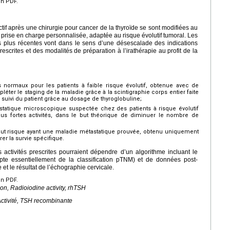
en PDF.
ctif après une chirurgie pour cancer de la thyroïde se sont modifiées au
 prise en charge personnalisée, adaptée au risque évolutif tumoral. Les
s plus récentes vont dans le sens d’une désescalade des indications
rescrites et des modalités de préparation à l’irathérapie au profit de la
ens normaux pour les patients à faible risque évolutif, obtenue avec de
léter le staging de la maladie grâce à la scintigraphie corps entier faite
le suivi du patient grâce au dosage de thyroglobuline;
statique microscopique suspectée chez des patients à risque évolutif
us fortes activités, dans le but théorique de diminuer le nombre de
haut risque ayant une maladie métastatique prouvée, obtenu uniquement
rer la survie spécifique.
es activités prescrites pourraient dépendre d’un algorithme incluant le
ompte essentiellement de la classification pTNM) et de données post-
et le résultat de l’échographie cervicale.
en PDF.
ion, Radioiodine activity, rhTSH
 Activité, TSH recombinante