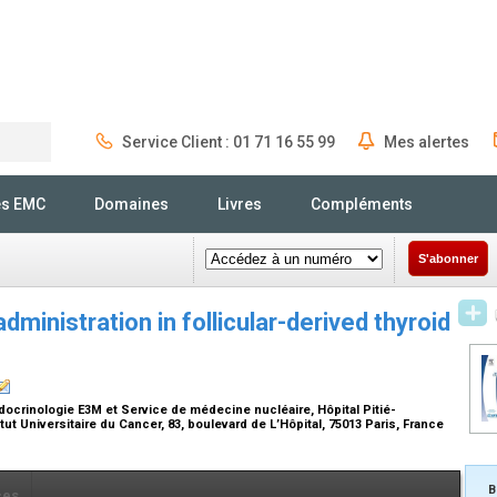
Service Client : 01 71 16 55 99
Mes alertes
Rechercher
és EMC
Domaines
Livres
Compléments
S'abonner
administration in follicular-derived thyroid
docrinologie E3M et Service de médecine nucléaire, Hôpital Pitié-
tut Universitaire du Cancer, 83, boulevard de L’Hôpital, 75013 Paris, France
B
ces