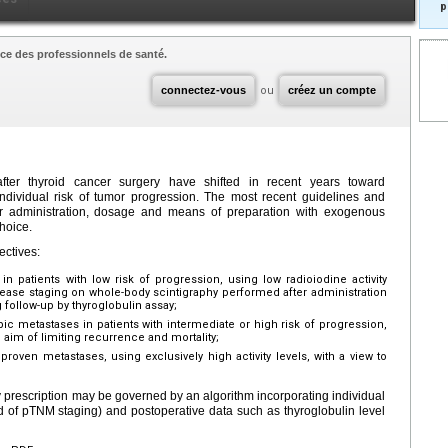
p
ce des professionnels de santé.
connectez-vous
ou
créez un compte
 after thyroid cancer surgery have shifted in recent years toward
dividual risk of tumor progression. The most recent guidelines and
 for administration, dosage and means of preparation with exogenous
hoice.
ectives:
in patients with low risk of progression, using low radioiodine activity
sease staging on whole-body scintigraphy performed after administration
g follow-up by thyroglobulin assay;
c metastases in patients with intermediate or high risk of progression,
ic aim of limiting recurrence and mortality;
 proven metastases, using exclusively high activity levels, with a view to
vity prescription may be governed by an algorithm incorporating individual
ed of pTNM staging) and postoperative data such as thyroglobulin level