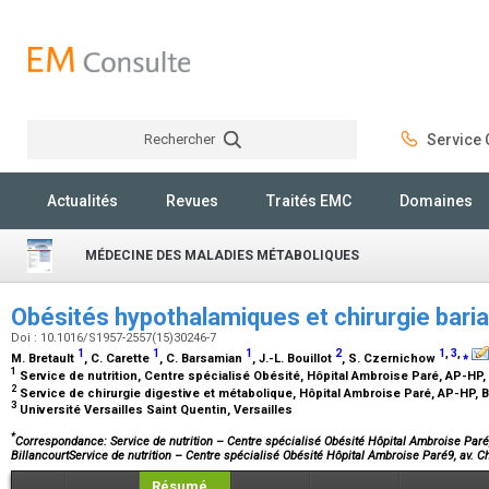
Rechercher
Service C
Rechercher
Actualités
Revues
Traités EMC
Domaines
MÉDECINE DES MALADIES MÉTABOLIQUES
Obésités hypothalamiques et chirurgie bari
Doi : 10.1016/S1957-2557(15)30246-7
1
1
1
2
1
,
3
,
⁎
M. Bretault
, C. Carette
, C. Barsamian
, J.-L. Bouillot
, S. Czernichow
1
Service de nutrition, Centre spécialisé Obésité, Hôpital Ambroise Paré, AP-HP,
2
Service de chirurgie digestive et métabolique, Hôpital Ambroise Paré, AP-HP, 
3
Université Versailles Saint Quentin, Versailles
*
Correspondance: Service de nutrition – Centre spécialisé Obésité Hôpital Ambroise Paré,
BillancourtService de nutrition – Centre spécialisé Obésité Hôpital Ambroise Paré9, av. 
Résumé