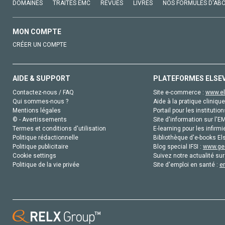
DOMAINES
TRAITÉS EMC
REVUES
LIVRES
NOS FORMULES D'AB
MON COMPTE
CRÉER UN COMPTE
AIDE & SUPPORT
PLATEFORMES ELSE
Contactez-nous / FAQ
Site e-commerce :
www.el
Qui sommes-nous ?
Aide à la pratique clinique
Mentions légales
Portail pour les institution
© - Avertissements
Site d'information sur l'E
Termes et conditions d'utilisation
E-learning pour les infirmi
Politique rédactionnelle
Bibliothèque d'e-books Els
Politique publicitaire
Blog special IFSI :
www.gen
Cookie settings
Suivez notre actualité sur
Politique de la vie privée
Site d'emploi en santé :
e