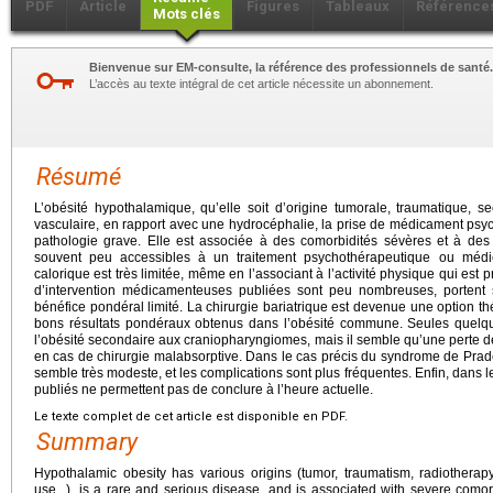
PDF
Article
Figures
Tableaux
Référence
Mots clés
Bienvenue sur EM-consulte, la référence des professionnels de santé.
L’accès au texte intégral de cet article nécessite un abonnement.
Résumé
L’obésité hypothalamique, qu’elle soit d’origine tumorale, traumatique, seco
vasculaire, en rapport avec une hydrocéphalie, la prise de médicament psyc
pathologie grave. Elle est associée à des comorbidités sévères et à des
souvent peu accessibles à un traitement psychothérapeutique ou médic
calorique est très limitée, même en l’associant à l’activité physique qui est 
d’intervention médicamenteuses publiées sont peu nombreuses, portent su
bénéfice pondéral limité. La chirurgie bariatrique est devenue une option t
bons résultats pondéraux obtenus dans l’obésité commune. Seules quelqu
l’obésité secondaire aux craniopharyngiomes, mais il semble qu’une perte d
en cas de chirurgie malabsorptive. Dans le cas précis du syndrome de Prader
semble très modeste, et les complications sont plus fréquentes. Enfin, dans 
publiés ne permettent pas de conclure à l’heure actuelle.
Le texte complet de cet article est disponible en PDF.
Summary
Hypothalamic obesity has various origins (tumor, traumatism, radiotherapy
use...), is a rare and serious disease, and is associated with severe como