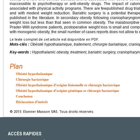
inaccessible to psychotherapy or anti-obesity drugs. The impact of calor
associated with physical activity programs. There are fewpublished drug trial
and with modest weight reduction. Bariatric surgery is a potential therap
published in the literature. In secondary obesity following craniopharyngiom
weight loss but less than that seen in common obesity. The malabsorptive
Prader-Willi syndrome patients, postoperative weight loss is small and complic
with monogenic obesity, the small number of cases reports does not allow to
Le texte complet de cet article est disponible en PDF.
Mots-clés :
Obésité hypothalamique, traitement, chirurgie bariatrique, cran
Key-words :
Hypothalamic obesity, treatment, bariatric surgery, craniophar
Plan
Obésité hypothalamique
Chirurgie bariatrique
Obésité hypothalamique d’origine lésionnelle et chirurgie bariatrique
Obésité hypothalamique d’origine génétique et chirurgie bariatrique
Conclusion
Déclaration d’intérêt
© 2015 Elsevier Masson SAS. Tous droits réservés.
ACCÈS RAPIDES