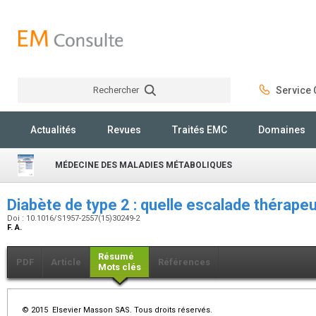
Rechercher
Service C
Rechercher
Actualités
Revues
Traités EMC
Domaines
MÉDECINE DES MALADIES MÉTABOLIQUES
Diabète de type 2 : quelle escalade thérape
Doi : 10.1016/S1957-2557(15)30249-2
F. A.
Résumé
PDF
Article
Références
Mots clés
© 2015 Elsevier Masson SAS. Tous droits réservés.