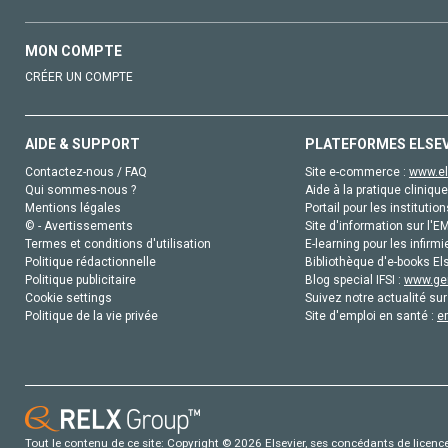
MON COMPTE
CRÉER UN COMPTE
AIDE & SUPPORT
PLATEFORMES ELSE
Contactez-nous / FAQ
Site e-commerce :
www.el
Qui sommes-nous ?
Aide à la pratique clinique
Mentions légales
Portail pour les institution
© - Avertissements
Site d'information sur l'E
Termes et conditions d'utilisation
E-learning pour les infirmi
Politique rédactionnelle
Bibliothèque d'e-books Els
Politique publicitaire
Blog special IFSI :
www.gen
Cookie settings
Suivez notre actualité sur
Politique de la vie privée
Site d'emploi en santé :
e
Tout le contenu de ce site: Copyright © 2026 Elsevier, ses concédants de licence e