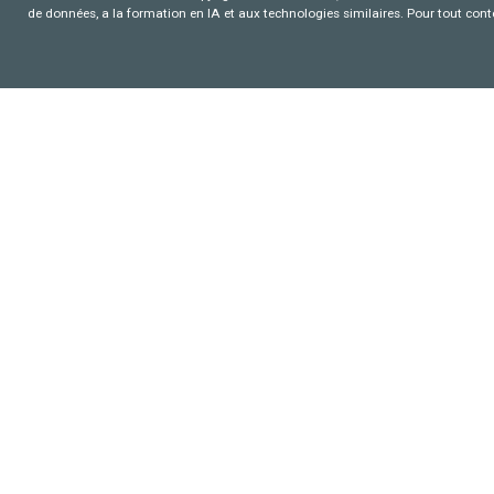
de données, a la formation en IA et aux technologies similaires. Pour tout con