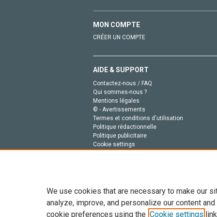
MON COMPTE
CRÉER UN COMPTE
AIDE & SUPPORT
Contactez-nous / FAQ
Qui sommes-nous ?
Mentions légales
© - Avertissements
Termes et conditions d'utilisation
Politique rédactionnelle
Politique publicitaire
Cookie settings
Politique de la vie privée
We use cookies that are necessary to make our si
analyze, improve, and personalize our content and
cookie preferences using the
Cookie settings
link
Tout le contenu de ce site: Copyright © 2026 Else