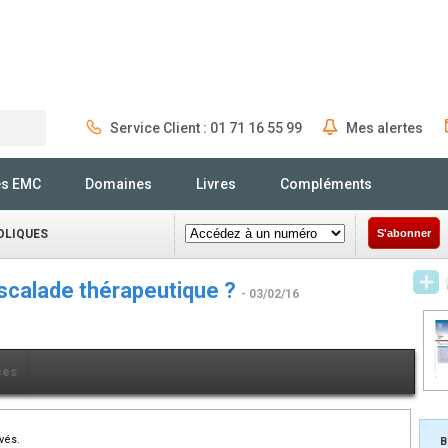
Service Client : 01 71 16 55 99
Mes alertes
Rechercher
és EMC
Domaines
Livres
Compléments
OLIQUES
S'abonner
 escalade thérapeutique ?
- 03/02/16
ces
vés.
B