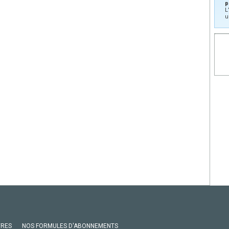
p
L
u
VRES
NOS FORMULES D'ABONNEMENTS