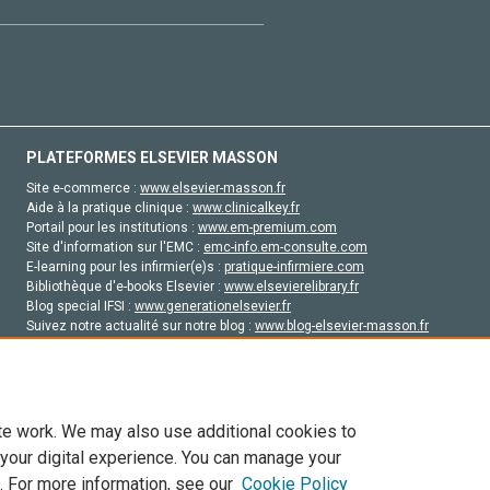
PLATEFORMES ELSEVIER MASSON
Site e-commerce :
www.elsevier-masson.fr
Aide à la pratique clinique :
www.clinicalkey.fr
Portail pour les institutions :
www.em-premium.com
Site d'information sur l'EMC :
emc-info.em-consulte.com
E-learning pour les infirmier(e)s :
pratique-infirmiere.com
Bibliothèque d'e-books Elsevier :
www.elsevierelibrary.fr
Blog special IFSI :
www.generationelsevier.fr
Suivez notre actualité sur notre blog :
www.blog-elsevier-masson.fr
Site d'emploi en santé :
emploisante.com
te work. We may also use additional cookies to
 your digital experience. You can manage your
. For more information, see our
Cookie Policy
vier, ses concédants de licence et ses contributeurs. Tout les droits sont réservés, y 