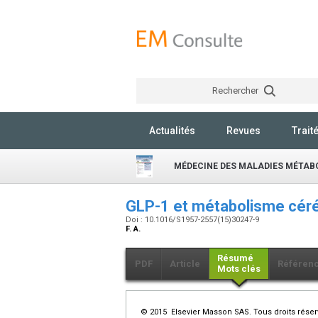
Rechercher
Actualités
Revues
Trait
MÉDECINE DES MALADIES MÉTAB
GLP-1 et métabolisme céré
Doi : 10.1016/S1957-2557(15)30247-9
F. A.
Résumé
PDF
Article
Référen
Mots clés
© 2015 Elsevier Masson SAS. Tous droits réser