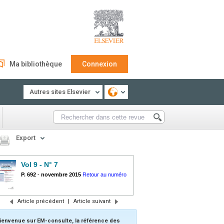
Ma bibliothèque
Connexion
Autres sites Elsevier
Export
Vol 9 - N° 7
P. 692
-
novembre 2015
Retour au numéro
Article précédent
|
Article suivant
ienvenue sur EM-consulte, la référence des