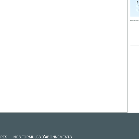
p
L
u
VRES
NOS FORMULES D'ABONNEMENTS