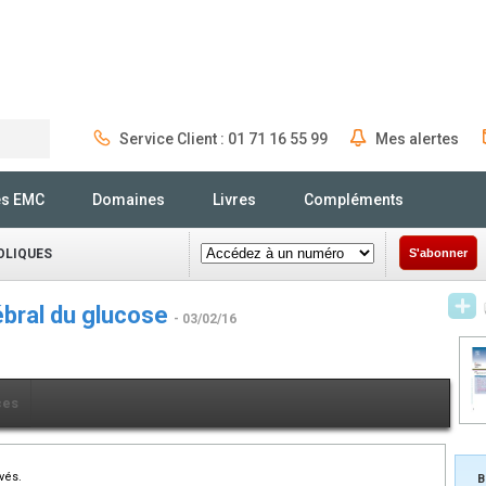
Service Client : 01 71 16 55 99
Mes alertes
Rechercher
és EMC
Domaines
Livres
Compléments
OLIQUES
S'abonner
bral du glucose
- 03/02/16
ces
vés.
B