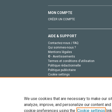
MON COMPTE
CRÉER UN COMPTE
AIDE & SUPPORT
Contactez-nous / FAQ
Qui sommes-nous ?
Mentions légales
© - Avertissements
Termes et conditions d'utilisation
Politique rédactionnelle
Politique publicitaire
Cookie settings
Politique de la vie privée
We use cookies that are necessary to make our si
analyze, improve, and personalize our content and
cookie preferences using the
Cookie settings
link
Tout le contenu de ce site: Copyright © 2026 Else