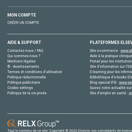
MON COMPTE
CRÉER UN COMPTE
AIDE & SUPPORT
PLATEFORMES ELSE
Contactez-nous / FAQ
Site e-commerce :
www.el
Qui sommes-nous ?
Aide à la pratique clinique
Mentions légales
Portail pour les institution
© - Avertissements
Site d'information sur l'E
Termes et conditions d'utilisation
E-learning pour les infirmi
Politique rédactionnelle
Bibliothèque d'e-books Els
Politique publicitaire
Blog special IFSI :
www.gen
Cookie settings
Suivez notre actualité sur
Politique de la vie privée
Site d'emploi en santé :
e
Tout le contenu de ce site: Copyright © 2026 Elsevier, ses concédants de licence e