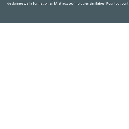
de données, a la formation en IA et aux technologies similaires. Pour tout con