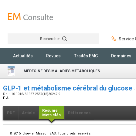
Rechercher
Service C
Rechercher
Actualités
Revues
Traités EMC
Domaines
MÉDECINE DES MALADIES MÉTABOLIQUES
GLP-1 et métabolisme cérébral du glucose
-
Doi : 10.1016/S1957-2557(15)30247-9
F. A.
Résumé
PDF
Article
Références
Mots clés
© 2015 Elsevier Masson SAS. Tous droits réservés.