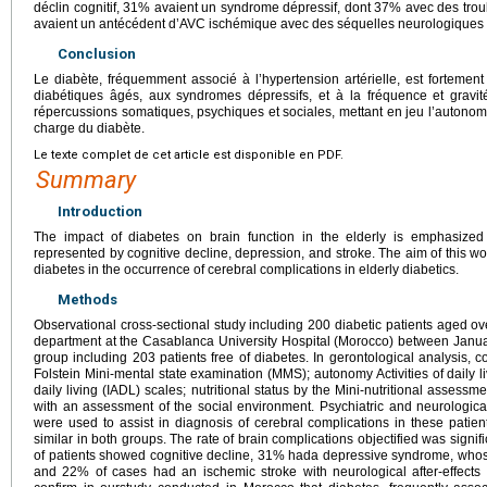
déclin cognitif, 31% avaient un syndrome dépressif, dont 37% avec des troub
avaient un antécédent d’AVC ischémique avec des séquelles neurologiques 
Conclusion
Le diabète, fréquemment associé à l’hypertension artérielle, est fortement
diabétiques âgés, aux syndromes dépressifs, et à la fréquence et gravi
répercussions somatiques, psychiques et sociales, mettant en jeu l’autonom
charge du diabète.
Le texte complet de cet article est disponible en PDF.
Summary
Introduction
The impact of diabetes on brain function in the elderly is emphasized
represented by cognitive decline, depression, and stroke. The aim of this wor
diabetes in the occurrence of cerebral complications in elderly diabetics.
Methods
Observational cross-sectional study including 200 diabetic patients aged ov
department at the Casablanca University Hospital (Morocco) between Janu
group including 203 patients free of diabetes. In gerontological analysis, 
Folstein Mini-mental state examination (MMS); autonomy Activities of daily li
daily living (IADL) scales; nutritional status by the Mini-nutritional asses
with an assessment of the social environment. Psychiatric and neurologic
were used to assist in diagnosis of cerebral complications in these patient
similar in both groups. The rate of brain complications objectified was signif
of patients showed cognitive decline, 31% hada depressive syndrome, whos
and 22% of cases had an ischemic stroke with neurological after-effects