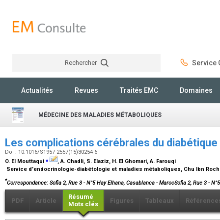
Rechercher
Service C
Rechercher
Actualités
Revues
Traités EMC
Domaines
MÉDECINE DES MALADIES MÉTABOLIQUES
Les complications cérébrales du diabétiqu
Doi : 10.1016/S1957-2557(15)30254-6
⁎
O. El Mouttaqui
, A. Chadli, S. Elaziz, H. El Ghomari, A. Farouqi
Service d’endocrinologie-diabétologie et maladies métaboliques, Chu Ibn Roc
*
Correspondance: Sofia 2, Rue 3 - N°5 Hay Elhana, Casablanca - MarocSofia 2, Rue 3 - 
Résumé
PDF
Article
Figures
Tableaux
Référence
Mots clés