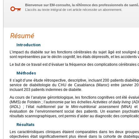
Bienvenue sur EM-consulte, la référence des professionnels de santé.
L’accès au texte intégral de cet article nécessite un abonnement.
Résumé
Introduction
L’impact du diabète sur les fonctions cérébrales du sujet âgé est souligné
sont représentées par le déclin cognitif, les états dépressifs, et les accident
Le but de ce travail est d’évaluer la fréquence des complications cérébrales 
Méthodes
Il s’agit d’une étude rétrospective, descriptive, incluant 200 patients diabét
service de diabétologie du CHU de Casablanca (Maroc) entre janvier 2
incluant 203 patients indemnes de diabète.
Au cours de l’analyse gérontologique, les fonctions cognitives ont été évalu
(MMS) de Folstein ; l’autonomie par les échelles
Activities of daily living
(ADL
(IADL) ; l’état nutritionnel par le
Mini-nutritional assessment
(MNA) et l
évaluation de l’environnement social des patients. Un examen psychiatr
résultats scannographiques, ont permis d’aider au diagnostic des complicati
Résultats
Les caractéristiques cliniques étaient comparables dans les deux groupes
objectivées était significativement plus élevé dans la cohorte de diabéti