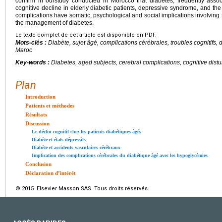
confirm in ourstudy conducted in Morocco that diabetes, frequently assoc
cognitive decline in elderly diabetic patients, depressive syndrome, and the
complications have somatic, psychological and social implications involving
the management of diabetes.
Le texte complet de cet article est disponible en PDF.
Mots-clés :
Diabète, sujet âgé, complications cérébrales, troubles cognitifs, 
Maroc
Key-words :
Diabetes, aged subjects, cerebral complications, cognitive dist
Plan
Introduction
Patients et méthodes
Résultats
Discussion
Le déclin cognitif chez les patients diabétiques âgés
Diabète et états dépressifs
Diabète et accidents vasculaires cérébraux
Implication des complications cérébrales du diabétique âgé avec les hypoglycémies
Conclusion
Déclaration d’intérêt
© 2015 Elsevier Masson SAS. Tous droits réservés.