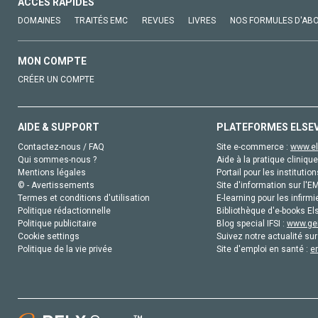
ACCÈS RAPIDES
DOMAINES
TRAITÉS EMC
REVUES
LIVRES
NOS FORMULES D'AB
MON COMPTE
CRÉER UN COMPTE
AIDE & SUPPORT
PLATEFORMES ELSE
Contactez-nous / FAQ
Site e-commerce :
www.el
Qui sommes-nous ?
Aide à la pratique clinique
Mentions légales
Portail pour les institution
© - Avertissements
Site d'information sur l'E
Termes et conditions d'utilisation
E-learning pour les infirmi
Politique rédactionnelle
Bibliothèque d'e-books Els
Politique publicitaire
Blog special IFSI :
www.gen
Cookie settings
Suivez notre actualité sur
Politique de la vie privée
Site d'emploi en santé :
e