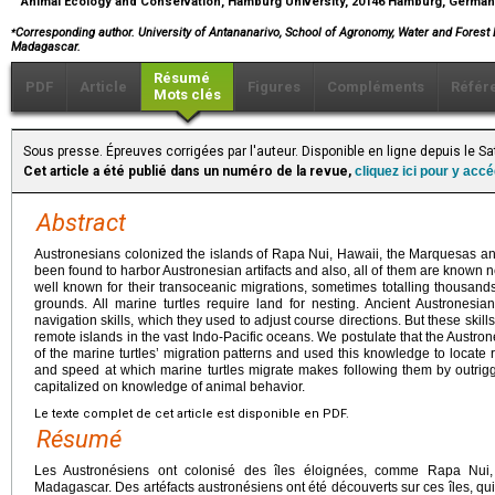
Animal Ecology and Conservation, Hamburg University, 20146 Hamburg, Germa
⁎
Corresponding author. University of Antananarivo, School of Agronomy, Water and Forest
Madagascar.
Résumé
PDF
Article
Figures
Compléments
Référ
Mots clés
Sous presse. Épreuves corrigées par l'auteur. Disponible en ligne depuis le S
Cet article a été publié dans un numéro de la revue,
cliquez ici pour y acc
Abstract
Austronesians colonized the islands of Rapa Nui, Hawaii, the Marquesas an
been found to harbor Austronesian artifacts and also, all of them are known nes
well known for their transoceanic migrations, sometimes totalling thousand
grounds. All marine turtles require land for nesting. Ancient Austrones
navigation skills, which they used to adjust course directions. But these skills 
remote islands in the vast Indo-Pacific oceans. We postulate that the Aust
of the marine turtles’ migration patterns and used this knowledge to locat
and speed at which marine turtles migrate makes following them by outri
capitalized on knowledge of animal behavior.
Le texte complet de cet article est disponible en PDF.
Résumé
Les Austronésiens ont colonisé des îles éloignées, comme Rapa Nui,
Madagascar. Des artéfacts austronésiens ont été découverts sur ces îles, qui 