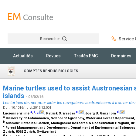
Rechercher
Service C
Rechercher
Actualités
Revues
Traités EMC
Domaines
COMPTES RENDUS BIOLOGIES
Marine turtles used to assist Austronesian 
islands
- 06/02/16
Les tortues de mer pour aider les navigateurs austronésiens à trouver de 
Doi : 10.1016/j.crvi.2015.12.001
a
,
b
,
⁎
c
d
Lucienne Wilmé
, Patrick O. Waeber
, Joerg U. Ganzhorn
a
University of Antananarivo, School of Agronomy, Water and Forest Department,
b
Missouri Botanical Garden, Madagascar Research & Conservation Program, BP 
c
Forest Management and Development, Department of Environmental Sciences, 
Zurich, 8092 Zurich, Switzerland
d