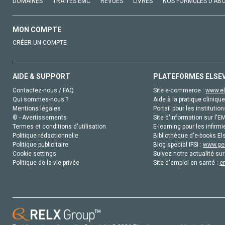
DOMAINES
TRAITÉS EMC
REVUES
LIVRES
NOS FORMULES D'AB
MON COMPTE
CRÉER UN COMPTE
AIDE & SUPPORT
PLATEFORMES ELSE
Contactez-nous / FAQ
Site e-commerce :
www.el
Qui sommes-nous ?
Aide à la pratique clinique
Mentions légales
Portail pour les institution
© - Avertissements
Site d'information sur l'E
Termes et conditions d'utilisation
E-learning pour les infirmi
Politique rédactionnelle
Bibliothèque d'e-books Els
Politique publicitaire
Blog special IFSI :
www.gen
Cookie settings
Suivez notre actualité sur
Politique de la vie privée
Site d'emploi en santé :
e