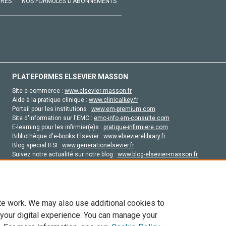
VRES
NOS FORMULES D'ABONNEMENTS
PLATEFORMES ELSEVIER MASSON
Site e-commerce :
www.elsevier-masson.fr
Aide à la pratique clinique :
www.clinicalkey.fr
Portail pour les institutions :
www.em-premium.com
Site d'information sur l'EMC :
emc-info.em-consulte.com
E-learning pour les infirmier(e)s :
pratique-infirmiere.com
Bibliothèque d'e-books Elsevier :
www.elsevierelibrary.fr
Blog special IFSI :
www.generationelsevier.fr
Suivez notre actualité sur notre blog :
www.blog-elsevier-masson.fr
Site d'emploi en santé :
emploisante.com
te work. We may also use additional cookies to
 your digital experience. You can manage your