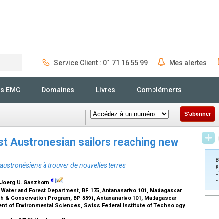
Service Client : 01 71 16 55 99
Mes alertes
Rechercher
és EMC
Domaines
Livres
Compléments
S'abonner
ist Austronesian sailors reaching new
B
 austronésiens à trouver de nouvelles terres
p
L
u
d
 Joerg U. Ganzhorn
, Water and Forest Department, BP 175, Antananarivo 101, Madagascar
h & Conservation Program, BP 3391, Antananarivo 101, Madagascar
 of Environmental Sciences, Swiss Federal Institute of Technology