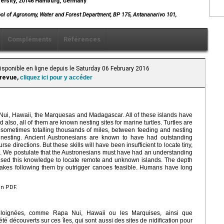
ersity, 20146 Hamburg, Germany
ool of Agronomy, Water and Forest Department, BP 175, Antananarivo 101,
Compléments
Références
Disponible en ligne depuis le Saturday 06 February 2016
 revue,
cliquez ici pour y accéder
Nui, Hawaii, the Marquesas and Madagascar. All of these islands have
 also, all of them are known nesting sites for marine turtles. Turtles are
, sometimes totalling thousands of miles, between feeding and nesting
or nesting. Ancient Austronesians are known to have had outstanding
rse directions. But these skills will have been insufficient to locate tiny,
ns. We postulate that the Austronesians must have had an understanding
d used this knowledge to locate remote and unknown islands. The depth
makes following them by outrigger canoes feasible. Humans have long
en PDF.
 éloignées, comme Rapa Nui, Hawaii ou les Marquises, ainsi que
é découverts sur ces îles, qui sont aussi des sites de nidification pour