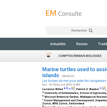
Rechercher
Actualités
Revues
Trait
COMPTES RENDUS BIOLOGIES
Marine turtles used to ass
islands
- 06/02/16
Les tortues de mer pour aider les navigateurs
Doi : 10.1016/j.crvi.2015.12.001
a
,
b
,
⁎
c
Lucienne Wilmé
, Patrick O. Waeber
,
a
University of Antananarivo, School of Agronomy
b
Missouri Botanical Garden, Madagascar Researc
c
Forest Management and Development, Department
Zurich, 8092 Zurich, Switzerland
d