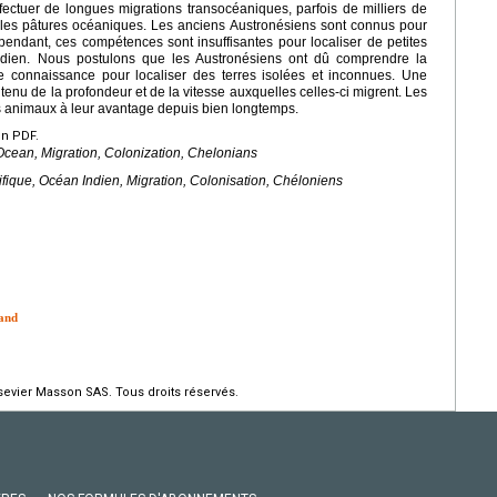
fectuer de longues migrations transocéaniques, parfois de milliers de
et les pâtures océaniques. Les anciens Austronésiens sont connus pour
ependant, ces compétences sont insuffisantes pour localiser de petites
Indien. Nous postulons que les Austronésiens ont dû comprendre la
tte connaissance pour localiser des terres isolées et inconnues. Une
enu de la profondeur et de la vitesse auxquelles celles-ci migrent. Les
s animaux à leur avantage depuis bien longtemps.
en PDF.
 Ocean, Migration, Colonization, Chelonians
fique, Océan Indien, Migration, Colonisation, Chéloniens
land
evier Masson SAS. Tous droits réservés.