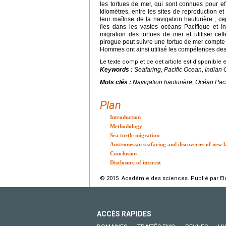
les tortues de mer, qui sont connues pour ef
kilomètres, entre les sites de reproduction 
leur maîtrise de la navigation hauturière ; c
îles dans les vastes océans Pacifique et 
migration des tortues de mer et utiliser ce
pirogue peut suivre une tortue de mer compte t
Hommes ont ainsi utilisé les compétences de
Le texte complet de cet article est disponible 
Keywords :
Seafaring, Pacific Ocean, Indian
Mots clés :
Navigation hauturière, Océan Paci
Plan
Introduction
Methodology
Sea turtle migration
Austronesian seafaring and discoveries of new 
Conclusion
Disclosure of interest
© 2015 Académie des sciences. Publié par Els
ACCÈS RAPIDES