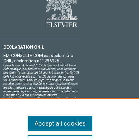
DÉCLARATION CNIL
EM-CONSULTE.COM est déclaré à la
CNIL, déclaration n° 1286925.
En application de la loi nº78-17 du 6 janvier 1978 relative à
l'informatique, aux fichiers et aux libertés, vous disposez
des droits d'opposition (art.26 de la loi), d'accès (art.34 à 38
de la loi), et de rectification (art.36 de la loi) des données
vous concernant. Ainsi, vous pouvez exiger que soient
rectifiées, complétées, clarifiées, mises à jour ou effacées
les informations vous concernant qui sont inexactes,
incomplètes, équivoques, périmées ou dont la collecte ou
l'utilisation ou la conservation est interdite.
Les informations personnelles concernant les visiteurs de
notre site, y compris leur identité, sont confidentielles.
Le responsable du site s'engage sur l'honneur à respecter
les conditions légales de confidentialité applicables en
France et à ne pas divulguer ces informations à des tiers.
Accept all cookies