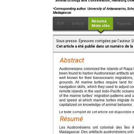
Animal Ecology and Conservation, Hamburg Univ
⁎
Corresponding author. University of Antananarivo, Sch
Madagascar.
Résumé
PDF
Article
Figures
Mots clés
Sous presse. Épreuves corrigées par l'auteur. 
Cet article a été publié dans un numéro de la
Abstract
Austronesians colonized the islands of Rapa 
been found to harbor Austronesian artifacts and
well known for their transoceanic migrations
grounds. All marine turtles require land f
navigation skills, which they used to adjust cou
remote islands in the vast Indo-Pacific ocea
of the marine turtles’ migration patterns an
and speed at which marine turtles migrate 
capitalized on knowledge of animal behavior.
Le texte complet de cet article est disponible 
Résumé
Les Austronésiens ont colonisé des îles
Madagascar. Des artéfacts austronésiens ont ét