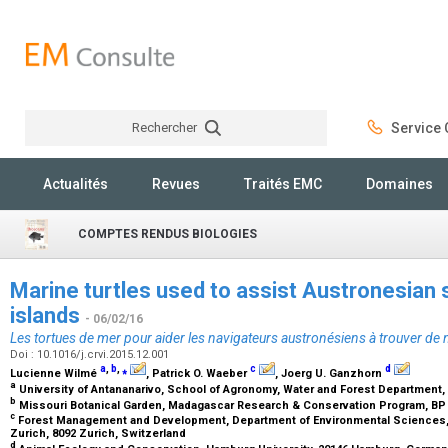
Rechercher
Service C
Rechercher
Actualités
Revues
Traités EMC
Domaines
COMPTES RENDUS BIOLOGIES
Marine turtles used to assist Austronesian 
islands
- 06/02/16
Les tortues de mer pour aider les navigateurs austronésiens à trouver de 
Doi : 10.1016/j.crvi.2015.12.001
a
,
b
,
⁎
c
d
Lucienne Wilmé
, Patrick O. Waeber
, Joerg U. Ganzhorn
a
University of Antananarivo, School of Agronomy, Water and Forest Department,
b
Missouri Botanical Garden, Madagascar Research & Conservation Program, BP 
c
Forest Management and Development, Department of Environmental Sciences, 
Zurich, 8092 Zurich, Switzerland
d