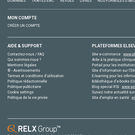
DOMAINES
TRAITÉS EMC
REVUES
LIVRES
NOS FORMULES D'AB
MON COMPTE
CRÉER UN COMPTE
AIDE & SUPPORT
PLATEFORMES ELSE
Contactez-nous / FAQ
Site e-commerce :
www.el
Qui sommes-nous ?
Aide à la pratique clinique
Mentions légales
Portail pour les institution
© - Avertissements
Site d'information sur l'E
Termes et conditions d'utilisation
E-learning pour les infirmi
Politique rédactionnelle
Bibliothèque d'e-books Els
Politique publicitaire
Blog special IFSI :
www.gen
Cookie settings
Suivez notre actualité sur
Politique de la vie privée
Site d'emploi en santé :
e