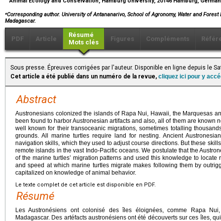
Animal Ecology and Conservation, Hamburg University, 20146 Hamburg, Germa
⁎
Corresponding author. University of Antananarivo, School of Agronomy, Water and Forest
Madagascar.
Résumé
PDF
Article
Figures
Compléments
Référ
Mots clés
Sous presse. Épreuves corrigées par l'auteur. Disponible en ligne depuis le S
Cet article a été publié dans un numéro de la revue,
cliquez ici pour y acc
Abstract
Austronesians colonized the islands of Rapa Nui, Hawaii, the Marquesas an
been found to harbor Austronesian artifacts and also, all of them are known nes
well known for their transoceanic migrations, sometimes totalling thousand
grounds. All marine turtles require land for nesting. Ancient Austrones
navigation skills, which they used to adjust course directions. But these skills 
remote islands in the vast Indo-Pacific oceans. We postulate that the Aust
of the marine turtles’ migration patterns and used this knowledge to locat
and speed at which marine turtles migrate makes following them by outri
capitalized on knowledge of animal behavior.
Le texte complet de cet article est disponible en PDF.
Résumé
Les Austronésiens ont colonisé des îles éloignées, comme Rapa Nui,
Madagascar. Des artéfacts austronésiens ont été découverts sur ces îles, qui 