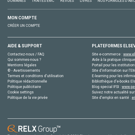
DOMAINES
TRAITÉS EMC
REVUES
LIVRES
NOS FORMULES D'AB
MON COMPTE
CRÉER UN COMPTE
AIDE & SUPPORT
PLATEFORMES ELSE
Contactez-nous / FAQ
Site e-commerce :
www.el
Qui sommes-nous ?
Aide à la pratique clinique
Mentions légales
Portail pour les institution
© - Avertissements
Site d'information sur l'E
Termes et conditions d'utilisation
E-learning pour les infirmi
Politique rédactionnelle
Bibliothèque d'e-books Els
Politique publicitaire
Blog special IFSI :
www.gen
Cookie settings
Suivez notre actualité sur
Politique de la vie privée
Site d'emploi en santé :
e