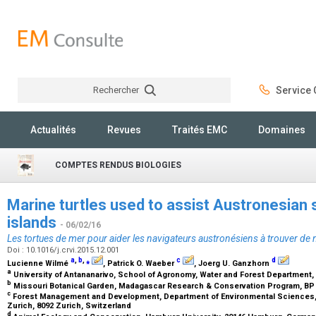
Rechercher
Service C
Rechercher
Actualités
Revues
Traités EMC
Domaines
COMPTES RENDUS BIOLOGIES
Marine turtles used to assist Austronesian 
islands
- 06/02/16
Les tortues de mer pour aider les navigateurs austronésiens à trouver de 
Doi : 10.1016/j.crvi.2015.12.001
a
,
b
,
⁎
c
d
Lucienne Wilmé
, Patrick O. Waeber
, Joerg U. Ganzhorn
a
University of Antananarivo, School of Agronomy, Water and Forest Department,
b
Missouri Botanical Garden, Madagascar Research & Conservation Program, BP 
c
Forest Management and Development, Department of Environmental Sciences, 
Zurich, 8092 Zurich, Switzerland
d