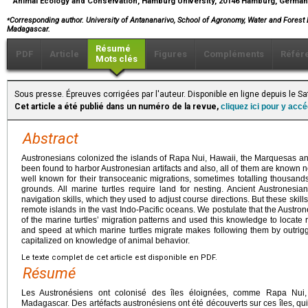
Animal Ecology and Conservation, Hamburg University, 20146 Hamburg, Germa
⁎
Corresponding author. University of Antananarivo, School of Agronomy, Water and Forest
Madagascar.
Résumé
PDF
Article
Figures
Compléments
Référ
Mots clés
Sous presse. Épreuves corrigées par l'auteur. Disponible en ligne depuis le S
Cet article a été publié dans un numéro de la revue,
cliquez ici pour y acc
Abstract
Austronesians colonized the islands of Rapa Nui, Hawaii, the Marquesas an
been found to harbor Austronesian artifacts and also, all of them are known nes
well known for their transoceanic migrations, sometimes totalling thousand
grounds. All marine turtles require land for nesting. Ancient Austrones
navigation skills, which they used to adjust course directions. But these skills 
remote islands in the vast Indo-Pacific oceans. We postulate that the Aust
of the marine turtles’ migration patterns and used this knowledge to locat
and speed at which marine turtles migrate makes following them by outri
capitalized on knowledge of animal behavior.
Le texte complet de cet article est disponible en PDF.
Résumé
Les Austronésiens ont colonisé des îles éloignées, comme Rapa Nui,
Madagascar. Des artéfacts austronésiens ont été découverts sur ces îles, qui 