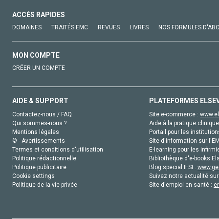
ACCÈS RAPIDES
DOMAINES
TRAITÉS EMC
REVUES
LIVRES
NOS FORMULES D'AB
MON COMPTE
CRÉER UN COMPTE
AIDE & SUPPORT
PLATEFORMES ELSE
Contactez-nous / FAQ
Site e-commerce :
www.el
Qui sommes-nous ?
Aide à la pratique clinique
Mentions légales
Portail pour les institution
© - Avertissements
Site d'information sur l'E
Termes et conditions d'utilisation
E-learning pour les infirmi
Politique rédactionnelle
Bibliothèque d'e-books Els
Politique publicitaire
Blog special IFSI :
www.gen
Cookie settings
Suivez notre actualité sur
Politique de la vie privée
Site d'emploi en santé :
e