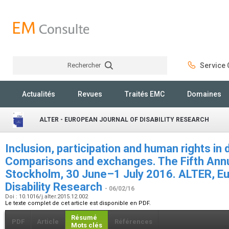
Rechercher
Service C
Rechercher
Actualités
Revues
Traités EMC
Domaines
ALTER - EUROPEAN JOURNAL OF DISABILITY RESEARCH
Inclusion, participation and human rights in d
Comparisons and exchanges. The Fifth Annu
Stockholm, 30 June–1 July 2016. ALTER, Eu
Disability Research
- 06/02/16
Doi : 10.1016/j.alter.2015.12.002
Le texte complet de cet article est disponible en PDF.
Résumé
PDF
Article
Références
Mots clés