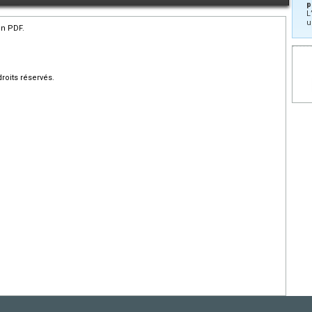
p
L
u
en PDF.
roits réservés.