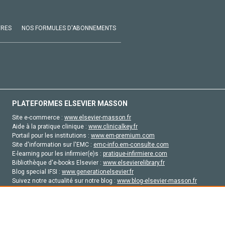
VRES
NOS FORMULES D'ABONNEMENTS
PLATEFORMES ELSEVIER MASSON
Site e-commerce :
www.elsevier-masson.fr
Aide à la pratique clinique :
www.clinicalkey.fr
Portail pour les institutions :
www.em-premium.com
Site d'information sur l'EMC :
emc-info.em-consulte.com
E-learning pour les infirmier(e)s :
pratique-infirmiere.com
Bibliothèque d'e-books Elsevier :
www.elsevierelibrary.fr
Blog special IFSI :
www.generationelsevier.fr
Suivez notre actualité sur notre blog :
www.blog-elsevier-masson.fr
Site d'emploi en santé :
emploisante.com