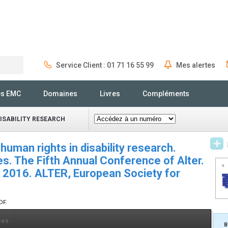
Service Client : 01 71 16 55 99
Mes alertes
Rechercher
és EMC
Domaines
Livres
Compléments
DISABILITY RESEARCH
 human rights in disability research.
. The Fifth Annual Conference of Alter.
 2016. ALTER, European Society for
DF.
ces
B