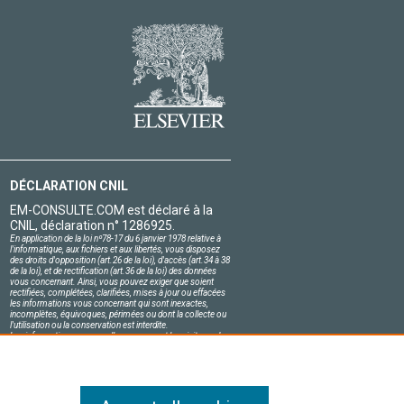
DÉCLARATION CNIL
EM-CONSULTE.COM est déclaré à la
CNIL, déclaration n° 1286925.
En application de la loi nº78-17 du 6 janvier 1978 relative à
l'informatique, aux fichiers et aux libertés, vous disposez
des droits d'opposition (art.26 de la loi), d'accès (art.34 à 38
de la loi), et de rectification (art.36 de la loi) des données
vous concernant. Ainsi, vous pouvez exiger que soient
rectifiées, complétées, clarifiées, mises à jour ou effacées
les informations vous concernant qui sont inexactes,
incomplètes, équivoques, périmées ou dont la collecte ou
l'utilisation ou la conservation est interdite.
Les informations personnelles concernant les visiteurs de
notre site, y compris leur identité, sont confidentielles.
Le responsable du site s'engage sur l'honneur à respecter
les conditions légales de confidentialité applicables en
France et à ne pas divulguer ces informations à des tiers.