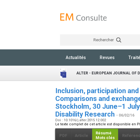
Rechercher
Actualités
Revues
Trait
ALTER - EUROPEAN JOURNAL OF 
Inclusion, participation and
Comparisons and exchanges
Stockholm, 30 June–1 July
Disability Research
- 06/02/16
Doi : 10.1016/j.alter.2015.12.002
Le texte complet de cet article est disponible en P
Résumé
PDF
Article
Référen
Mots clés