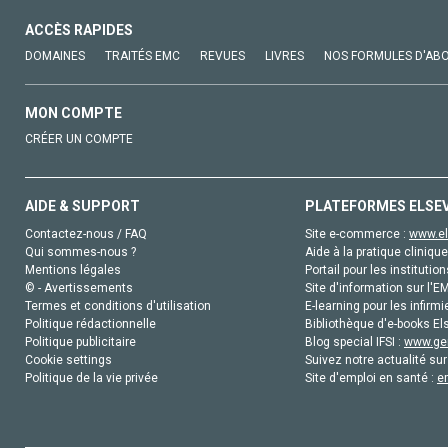
ACCÈS RAPIDES
DOMAINES
TRAITÉS EMC
REVUES
LIVRES
NOS FORMULES D'AB
MON COMPTE
CRÉER UN COMPTE
AIDE & SUPPORT
PLATEFORMES ELSE
Contactez-nous / FAQ
Site e-commerce :
www.el
Qui sommes-nous ?
Aide à la pratique clinique
Mentions légales
Portail pour les institution
© - Avertissements
Site d'information sur l'E
Termes et conditions d'utilisation
E-learning pour les infirmi
Politique rédactionnelle
Bibliothèque d'e-books Els
Politique publicitaire
Blog special IFSI :
www.gen
Cookie settings
Suivez notre actualité sur
Politique de la vie privée
Site d'emploi en santé :
e