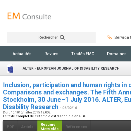
Rechercher
Service C
Rechercher
Actualités
Revues
Traités EMC
Domaines
ALTER - EUROPEAN JOURNAL OF DISABILITY RESEARCH
Inclusion, participation and human rights in d
Comparisons and exchanges. The Fifth Annu
Stockholm, 30 June–1 July 2016. ALTER, Eu
Disability Research
- 06/02/16
Doi : 10.1016/j.alter.2015.12.002
Le texte complet de cet article est disponible en PDF.
Résumé
PDF
Article
Références
Mots clés