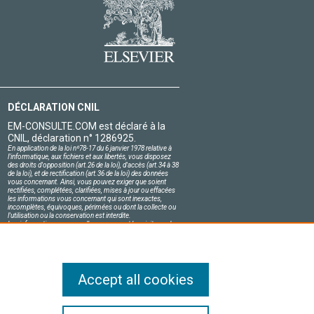
DÉCLARATION CNIL
EM-CONSULTE.COM est déclaré à la
CNIL, déclaration n° 1286925.
En application de la loi nº78-17 du 6 janvier 1978 relative à
l'informatique, aux fichiers et aux libertés, vous disposez
des droits d'opposition (art.26 de la loi), d'accès (art.34 à 38
de la loi), et de rectification (art.36 de la loi) des données
vous concernant. Ainsi, vous pouvez exiger que soient
rectifiées, complétées, clarifiées, mises à jour ou effacées
les informations vous concernant qui sont inexactes,
incomplètes, équivoques, périmées ou dont la collecte ou
l'utilisation ou la conservation est interdite.
Les informations personnelles concernant les visiteurs de
notre site, y compris leur identité, sont confidentielles.
Le responsable du site s'engage sur l'honneur à respecter
les conditions légales de confidentialité applicables en
France et à ne pas divulguer ces informations à des tiers.
Accept all cookies