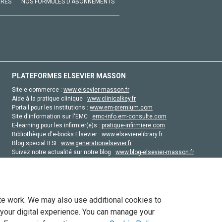
VRES
NOS FORMULES D'ABONNEMENTS
PLATEFORMES ELSEVIER MASSON
Site e-commerce :
www.elsevier-masson.fr
Aide à la pratique clinique :
www.clinicalkey.fr
Portail pour les institutions :
www.em-premium.com
Site d'information sur l'EMC :
emc-info.em-consulte.com
E-learning pour les infirmier(e)s :
pratique-infirmiere.com
Bibliothèque d'e-books Elsevier :
www.elsevierelibrary.fr
Blog special IFSI :
www.generationelsevier.fr
Suivez notre actualité sur notre blog :
www.blog-elsevier-masson.fr
Site d'emploi en santé :
emploisante.com
te work. We may also use additional cookies to
 your digital experience. You can manage your