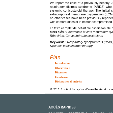
We report the case of a previously healthy 2
respiratory distress syndrome (ARDS) who w
systemic corticosteroid therapy. The initial 
extracorporeal membrane oxygenation (ECMO)
no other cases have been previously reported
with comorbidities or in immunocompromised p
Le texte complet de cet article est disponible 
Mots clés :
Pneumonie à virus respiratoire sy
Ribavirine, Corticothérapie systémique
Keywords :
Respiratory syncytial virus (RSV)
Systemic corticosteroid therapy
Plan
Introduction
Observation
Discussion
Conclusion
Déclaration d’intérêts
© 2015 Société française d’anesthésie et de ré
ACCÈS RAPIDES