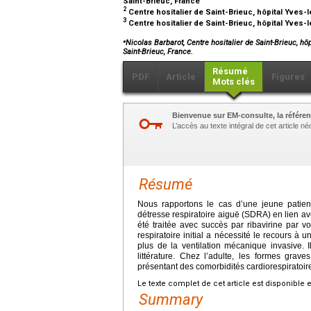
Saint-Brieuc, France
2
Centre hositalier de Saint-Brieuc, hôpital Yves-
3
Centre hositalier de Saint-Brieuc, hôpital Yves-
⁎
Nicolas Barbarot, Centre hositalier de Saint-Brieuc, hô
Saint-Brieuc, France.
Résumé
PDF
Article
Figures
Mots clés
Bienvenue sur EM-consulte, la référen
L’accès au texte intégral de cet article 
Résumé
Nous rapportons le cas d’une jeune patie
détresse respiratoire aiguë (SDRA) en lien av
été traitée avec succès par ribavirine par v
respiratoire initial a nécessité le recours 
plus de la ventilation mécanique invasive. I
littérature. Chez l’adulte, les formes gra
présentant des comorbidités cardiorespiratoi
Le texte complet de cet article est disponible 
Summary