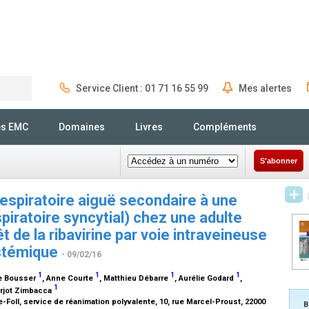
Service Client : 01 71 16 55 99
Mes alertes
Rechercher
és EMC
Domaines
Livres
Compléments
S'abonner
espiratoire aiguë secondaire à une
iratoire syncytial) chez une adulte
de la ribavirine par voie intraveineuse
ystémique
- 09/02/16
1
1
1
1
e Bousser
, Anne Courte
, Matthieu Débarre
, Aurélie Godard
,
1
arjot Zimbacca
e-Foll, service de réanimation polyvalente, 10, rue Marcel-Proust, 22000
B