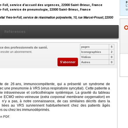
p
le-Foll, service d’accueil des urgences, 22000 Saint-Brieuc, France
L
u
le-Foll, service de pneumologie, 22000 Saint-Brieuc, France
pital Yves-le-Foll, service de réanimation polyvalente, 10, rue Marcel-Proust, 22000
Références
pages
5
ce des professionnels de santé.
nécessite un abonnement.
Iconographies
2
Vidéos
0
S'abonner
Autres
0
nte de 26
ans, immunocompétente, qui a présenté un syndrome de
ec une pneumonie à VRS (virus respiratoire syncytial). Cette patiente a
oie intraveineuse et corticothérapie systémique. La gravité du tableau
à une ECMO veino-veineuse (
extra corporeal membrane oxygenation
) en
l n’y a pas, à notre connaissance, de cas similaires décrits dans la
ves liées au VRS surviennent habituellement chez des patients âgés
res ou chez les immunodéprimés.
en PDF.