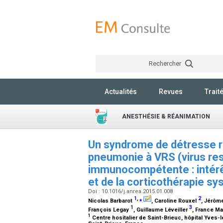
Rechercher
Actualités
Revues
Trait
ANESTHÉSIE & RÉANIMATION
Un syndrome de détresse r
pneumonie à VRS (virus resp
immunocompétente : intérêt 
et de la corticothérapie s
Doi : 10.1016/j.anrea.2015.01.008
1
,
⁎
2
Nicolas Barbarot
, Caroline Rouxel
, Jérôm
1
3
François Legay
, Guillaume Léveiller
, France M
1
Centre hositalier de Saint-Brieuc, hôpital Yves-l