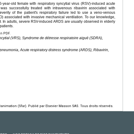
6-year-old female with respiratory syncytial virus (RSV)-induced acute
as successfully treated with intravenous ribavirin associated with
severity of the patient's respiratory failure led to use a veno-venous
 associated with invasive mechanical ventilation. To our knowledge,
. In adults, severe RSV-induced ARDS are usually observed in elderly
atients.
en PDF.
ncytial (VRS), Syndrome de détresse respiratoire aiguë (SDRA),
 pneumonia, Acute respiratory distress syndrome (ARDS), Ribavirin,
animation (Sfar). Publié par Elsevier Masson SAS. Tous droits réservés.