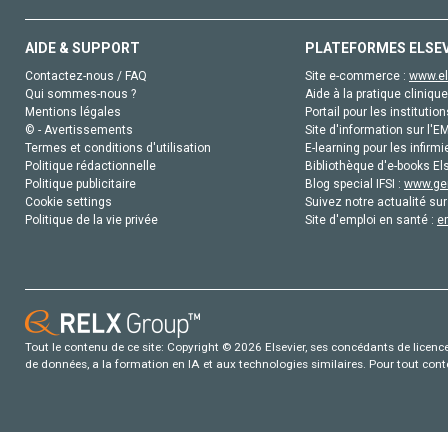
AIDE & SUPPORT
PLATEFORMES ELSE
Contactez-nous / FAQ
Site e-commerce :
www.el
Qui sommes-nous ?
Aide à la pratique clinique
Mentions légales
Portail pour les institution
© - Avertissements
Site d'information sur l'E
Termes et conditions d'utilisation
E-learning pour les infirmi
Politique rédactionnelle
Bibliothèque d'e-books Els
Politique publicitaire
Blog special IFSI :
www.gen
Cookie settings
Suivez notre actualité sur
Politique de la vie privée
Site d'emploi en santé :
e
Tout le contenu de ce site: Copyright © 2026 Elsevier, ses concédants de licence e
de données, a la formation en IA et aux technologies similaires. Pour tout con