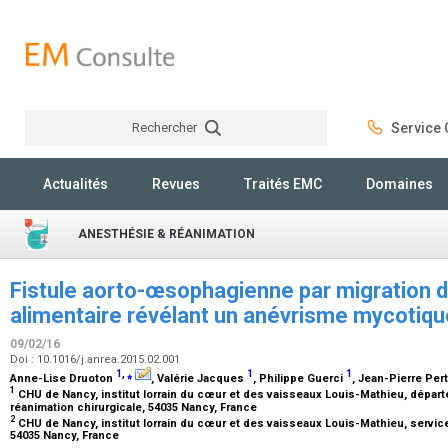
Rechercher
Service C
Rechercher
Actualités
Revues
Traités EMC
Domaines
ANESTHÉSIE & RÉANIMATION
Fistule aorto-œsophagienne par migration d
alimentaire révélant un anévrisme mycotiqu
09/02/16
Doi : 10.1016/j.anrea.2015.02.001
1
,
⁎
1
1
Anne-Lise Druoton
, Valérie Jacques
, Philippe Guerci
, Jean-Pierre Per
1
CHU de Nancy, institut lorrain du cœur et des vaisseaux Louis-Mathieu, dépar
réanimation chirurgicale, 54035 Nancy, France
2
CHU de Nancy, institut lorrain du cœur et des vaisseaux Louis-Mathieu, service
54035 Nancy, France