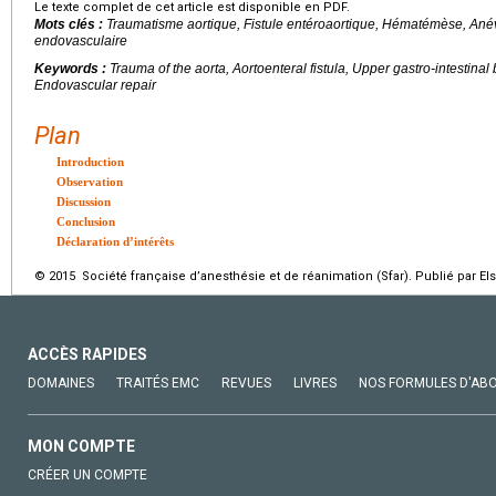
Le texte complet de cet article est disponible en PDF.
Mots clés :
Traumatisme aortique, Fistule entéroaortique, Hématémèse, Anév
endovasculaire
Keywords :
Trauma of the aorta, Aortoenteral fistula, Upper gastro-intestinal
Endovascular repair
Plan
Introduction
Observation
Discussion
Conclusion
Déclaration d’intérêts
© 2015 Société française d’anesthésie et de réanimation (Sfar). Publié par El
ACCÈS RAPIDES
DOMAINES
TRAITÉS EMC
REVUES
LIVRES
NOS FORMULES D'AB
MON COMPTE
CRÉER UN COMPTE