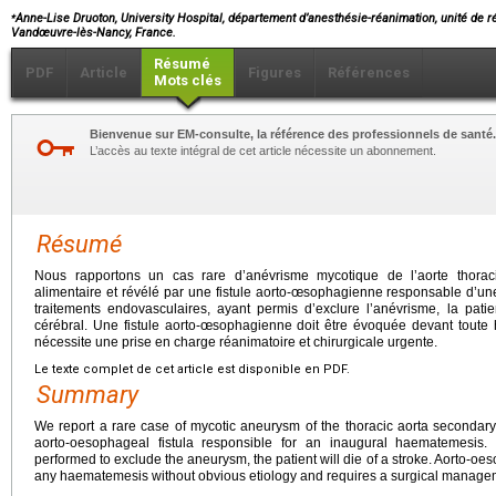
⁎
Anne-Lise Druoton, University Hospital, département d’anesthésie-réanimation, unité de 
Vandœuvre-lès-Nancy, France.
Résumé
PDF
Article
Figures
Références
Mots clés
Bienvenue sur EM-consulte, la référence des professionnels de santé.
L’accès au texte intégral de cet article nécessite un abonnement.
Résumé
Nous rapportons un cas rare d’anévrisme mycotique de l’aorte thora
alimentaire et révélé par une fistule aorto-œsophagienne responsable d’
traitements endovasculaires, ayant permis d’exclure l’anévrisme, la pati
cérébral. Une fistule aorto-œsophagienne doit être évoquée devant toute
nécessite une prise en charge réanimatoire et chirurgicale urgente.
Le texte complet de cet article est disponible en PDF.
Summary
We report a rare case of mycotic aneurysm of the thoracic aorta secondary
aorto-oesophageal fistula responsible for an inaugural haematemesis.
performed to exclude the aneurysm, the patient will die of a stroke. Aorto-oe
any haematemesis without obvious etiology and requires a surgical manage