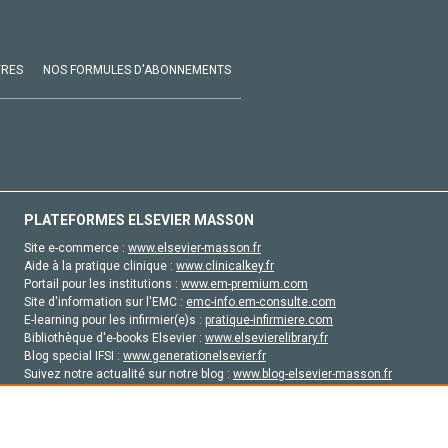
VRES
NOS FORMULES D'ABONNEMENTS
PLATEFORMES ELSEVIER MASSON
Site e-commerce :
www.elsevier-masson.fr
Aide à la pratique clinique :
www.clinicalkey.fr
Portail pour les institutions :
www.em-premium.com
Site d'information sur l'EMC :
emc-info.em-consulte.com
E-learning pour les infirmier(e)s :
pratique-infirmiere.com
Bibliothèque d'e-books Elsevier :
www.elsevierelibrary.fr
Blog special IFSI :
www.generationelsevier.fr
Suivez notre actualité sur notre blog :
www.blog-elsevier-masson.fr
Site d'emploi en santé :
emploisante.com