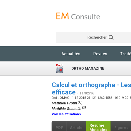
Rechercher
Actualités
Revues
Trait
ORTHO MAGAZINE
Calcul et orthographe - Le
efficace
- 11/02/16
Doi : OMAG-11-12-2015-21-121-1262-4586-101019-20
[1]
Matthieu Protin
,
[2]
Mathilde Gosselin
Voir les affiliations
Résumé
PDF
Article
Figures
Mots clés