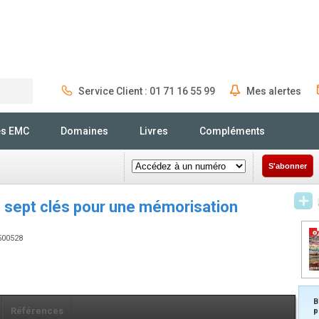
Service Client : 01 71 16 55 99
Mes alertes
Rechercher
és EMC
Domaines
Livres
Compléments
S'abonner
s sept clés pour une mémorisation
1500528
B
Références
p