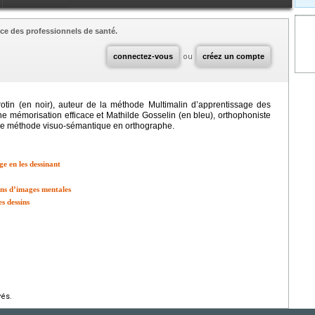
ce des professionnels de santé.
connectez-vous
ou
créez un compte
rotin (en noir), auteur de la méthode Multimalin d’apprentissage des
’une mémorisation efficace et Mathilde Gosselin (en bleu), orthophoniste
’une méthode visuo-sémantique en orthographe.
e en les dessinant
ions d’images mentales
s dessins
vés.