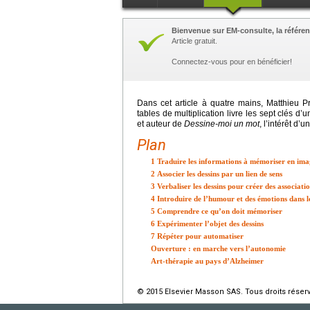
Bienvenue sur EM-consulte, la référen
Article gratuit.
Connectez-vous pour en bénéficier!
Dans cet article à quatre mains, Matthieu P
tables de multiplication livre les sept clés d
et auteur de
Dessine-moi un mot
, l’intérêt d
Plan
1 Traduire les informations à mémoriser en imag
2 Associer les dessins par un lien de sens
3 Verbaliser les dessins pour créer des associat
4 Introduire de l’humour et des émotions dans le
5 Comprendre ce qu’on doit mémoriser
6 Expérimenter l’objet des dessins
7 Répéter pour automatiser
Ouverture : en marche vers l’autonomie
Art-thérapie au pays d’Alzheimer
© 2015 Elsevier Masson SAS. Tous droits réser