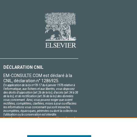
DÉCLARATION CNIL
EM-CONSULTE.COM est déclaré à la
CNIL, déclaration n° 1286925.
En application de la loi nº78-17 du 6 janvier 1978 relative à
l'informatique, aux fichiers et aux libertés, vous disposez
des droits d'opposition (art.26 de la loi), d'accès (art.34 à 38
de la loi), et de rectification (art.36 de la loi) des données
vous concernant. Ainsi, vous pouvez exiger que soient
rectifiées, complétées, clarifiées, mises à jour ou effacées
les informations vous concernant qui sont inexactes,
incomplètes, équivoques, périmées ou dont la collecte ou
l'utilisation ou la conservation est interdite.
Les informations personnelles concernant les visiteurs de
notre site, y compris leur identité, sont confidentielles.
Le responsable du site s'engage sur l'honneur à respecter
les conditions légales de confidentialité applicables en
France et à ne pas divulguer ces informations à des tiers.