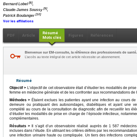
[8]
Bernard Lobel
,
[9]
Claude-James Soussy
,
[10]
Patrick Boulanger
Voir les affiliations
Résumé
PDF
Article
Figures
Références
Mots clés
Bienvenue sur EM-consulte, la référence des professionnels de santé.
L’accès au texte intégral de cet article nécessite un abonnement.
Résumé
Objectif >
L’objectif de cet observatoire était d’étudier les modalités de pris
femme en médecine générale et de les confronter aux recommandations de la
Méthodes >
Étaient exclues les patientes ayant une infection au cours d
demeure ou pratiquant des autosondages, diabétiques et ayant une ves
complété au cours de la consultation de diagnostic afin de recueillir les élém
d’étudier les modalités de prise en charge de l’épisode infectieux, notamm
complémentaires.
Résultats >
Il s’agit d’un observatoire réalisé auprès de 1 587 médecins
incluses dans l’étude. En utilisant les critères définis par les recommandati
une infection urinaire haute ou compliquée. Un tiers des infections compliqu