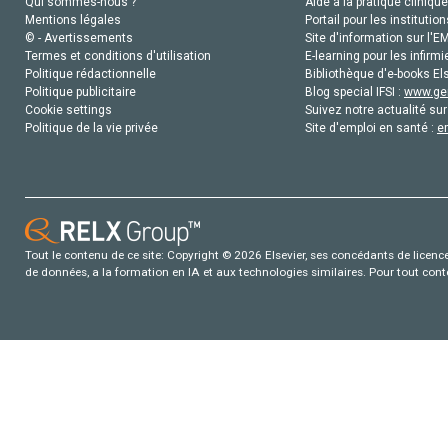
Qui sommes-nous ?
Aide à la pratique clinique
Mentions légales
Portail pour les institution
© - Avertissements
Site d'information sur l'E
Termes et conditions d'utilisation
E-learning pour les infirmi
Politique rédactionnelle
Bibliothèque d'e-books Els
Politique publicitaire
Blog special IFSI :
www.gen
Cookie settings
Suivez notre actualité sur
Politique de la vie privée
Site d'emploi en santé :
e
Tout le contenu de ce site: Copyright © 2026 Elsevier, ses concédants de licence e
de données, a la formation en IA et aux technologies similaires. Pour tout con