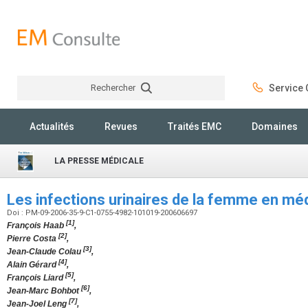
Rechercher
Service C
Rechercher
Actualités
Revues
Traités EMC
Domaines
LA PRESSE MÉDICALE
Les infections urinaires de la femme en m
Doi : PM-09-2006-35-9-C1-0755-4982-101019-200606697
[1]
François Haab
,
[2]
Pierre Costa
,
[3]
Jean-Claude Colau
,
[4]
Alain Gérard
,
[5]
François Liard
,
[6]
Jean-Marc Bohbot
,
[7]
Jean-Joel Leng
,