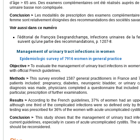
d’âge > 65 ans. Des examens complémentaires ont été réalisés auprès de 
urinaire basse non compliquée.
Conclusion >
Les modalités de prescription des examens complémentaire a
femme sont relativement éloignées des recommandations des sociétés savan
Voir aussi dans ce numéro
l’éditorial de François Desgrandchamps, Infections urinaires de la
suivent qu’une partie des recommandations, p. 1207-8.
Management of urinary tract infections in women
Epidemiologic survey of 7916 women in general practice
Objective >
To evaluate the management of urinary tract infections in women
with official French guidelines.
Methods >
This survey enrolled 1587 general practitioners in France and 7
patients included: pregnancy, diabetes, neurogenic bladder, or urinary c
diagnosis was made, physicians completed a questionnaire that included
particular, prescription of further examinations.
Results >
According to the French guidelines, 37% of women had an upper o
although one third of the complicated infections were so defined only by th
testing was prescribed for 36% of the women with acute uncomplicated cystiti
Conclusion >
This study shows that the management of urinary tract inf
current guidelines, especially in cases of acute uncomplicated cystitis. The 
should be reconsidered.