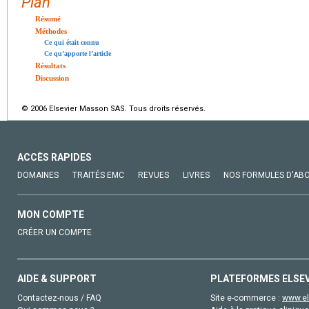
Plan
Résumé
Méthodes
Ce qui était connu
Ce qu’apporte l’article
Résultats
Discussion
© 2006 Elsevier Masson SAS. Tous droits réservés.
ACCÈS RAPIDES
DOMAINES
TRAITÉS EMC
REVUES
LIVRES
NOS FORMULES D'AB
MON COMPTE
CRÉER UN COMPTE
AIDE & SUPPORT
PLATEFORMES ELSE
Contactez-nous / FAQ
Site e-commerce :
www.el