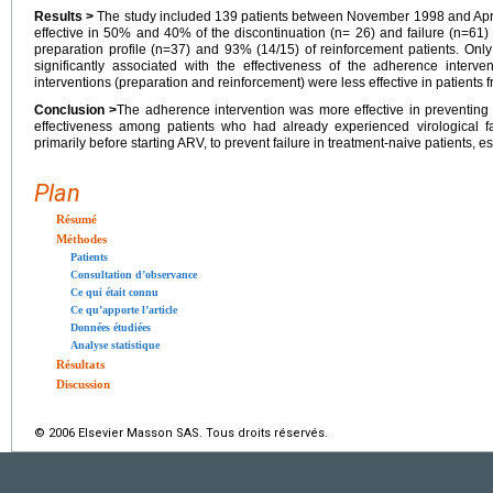
Results >
The study included 139 patients between November 1998 and April
effective in 50% and 40% of the discontinuation (n= 26) and failure (n=61) 
preparation profile (n=37) and 93% (14/15) of reinforcement patients. Onl
significantly associated with the effectiveness of the adherence interven
interventions (preparation and reinforcement) were less effective in patients
Conclusion >
The adherence intervention was more effective in preventing v
effectiveness among patients who had already experienced virological fa
primarily before starting ARV, to prevent failure in treatment-naive patients, 
Plan
Résumé
Méthodes
Patients
Consultation d’observance
Ce qui était connu
Ce qu’apporte l’article
Données étudiées
Analyse statistique
Résultats
Discussion
© 2006 Elsevier Masson SAS. Tous droits réservés.