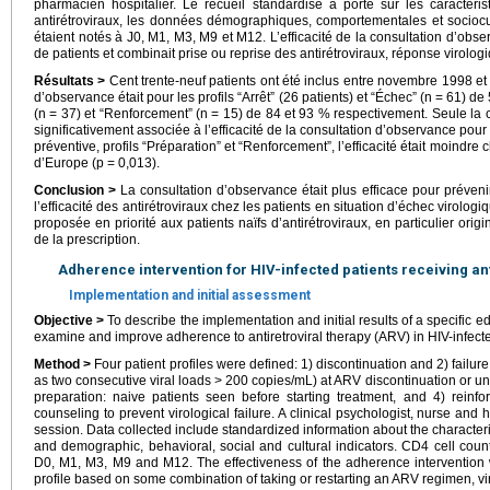
pharmacien hospitalier. Le recueil standardisé a porté sur les caractérist
antirétroviraux, les données démographiques, comportementales et sociocu
étaient notés à J0, M1, M3, M9 et M12. L’efficacité de la consultation d’obser
de patients et combinait prise ou reprise des antirétroviraux, réponse virolog
Résultats >
Cent trente-neuf patients ont été inclus entre novembre 1998 et av
d’observance était pour les profils “Arrêt” (26 patients) et “Échec” (n = 61) de
(n = 37) et “Renforcement” (n = 15) de 84 et 93 % respectivement. Seule la c
significativement associée à l’efficacité de la consultation d’observance pour l
préventive, profils “Préparation” et “Renforcement”, l’efficacité était moindre 
d’Europe (p = 0,013).
Conclusion >
La consultation d’observance était plus efficace pour préveni
l’efficacité des antirétroviraux chez les patients en situation d’échec virologi
proposée en priorité aux patients naïfs d’antirétroviraux, en particulier or
de la prescription.
Adherence intervention for HIV-infected patients receiving ant
Implementation and initial assessment
Objective >
To describe the implementation and initial results of a specific e
examine and improve adherence to antiretroviral therapy (ARV) in HIV-infecte
Method >
Four patient profiles were defined: 1) discontinuation and 2) failure:
as two consecutive viral loads > 200 copies/mL) at ARV discontinuation or unde
preparation: naive patients seen before starting treatment, and 4) reinfo
counseling to prevent virological failure. A clinical psychologist, nurse and 
session. Data collected include standardized information about the character
and demographic, behavioral, social and cultural indicators. CD4 cell coun
D0, M1, M3, M9 and M12. The effectiveness of the adherence intervention 
profile based on some combination of taking or restarting an ARV regimen, v