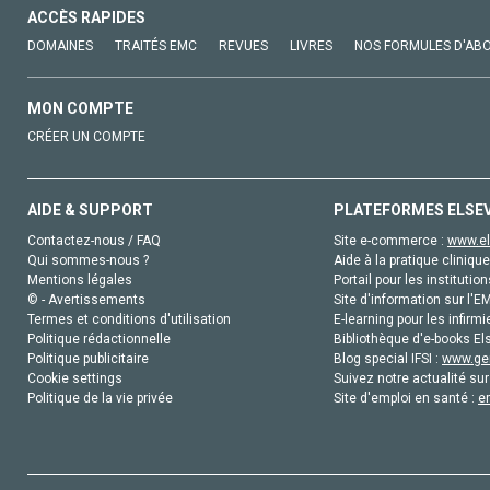
ACCÈS RAPIDES
DOMAINES
TRAITÉS EMC
REVUES
LIVRES
NOS FORMULES D'AB
MON COMPTE
CRÉER UN COMPTE
AIDE & SUPPORT
PLATEFORMES ELSE
Contactez-nous / FAQ
Site e-commerce :
www.el
Qui sommes-nous ?
Aide à la pratique clinique
Mentions légales
Portail pour les institution
© - Avertissements
Site d'information sur l'E
Termes et conditions d'utilisation
E-learning pour les infirmi
Politique rédactionnelle
Bibliothèque d'e-books Els
Politique publicitaire
Blog special IFSI :
www.gen
Cookie settings
Suivez notre actualité sur
Politique de la vie privée
Site d'emploi en santé :
e