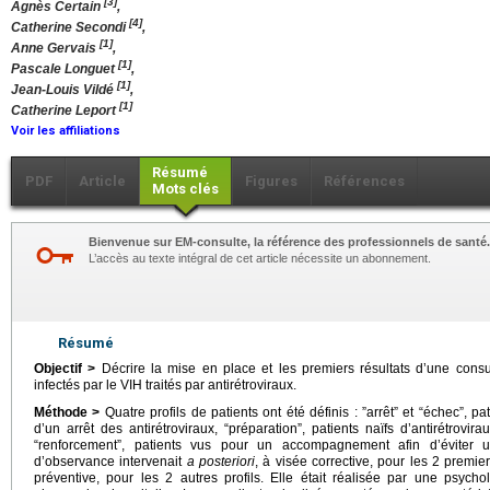
[3]
Agnès Certain
,
[4]
Catherine Secondi
,
[1]
Anne Gervais
,
[1]
Pascale Longuet
,
[1]
Jean-Louis Vildé
,
[1]
Catherine Leport
Voir les affiliations
Résumé
PDF
Article
Figures
Références
Mots clés
Bienvenue sur EM-consulte, la référence des professionnels de santé.
L’accès au texte intégral de cet article nécessite un abonnement.
Résumé
Objectif >
Décrire la mise en place et les premiers résultats d’une consu
infectés par le VIH traités par antirétroviraux.
Méthode >
Quatre profils de patients ont été définis : ”arrêt” et “échec”, p
d’un arrêt des antirétroviraux, “préparation”, patients naïfs d’antirétrovir
“renforcement”, patients vus pour un accompagnement afin d’éviter u
d’observance intervenait
a posteriori
, à visée corrective, pour les 2 premier
préventive, pour les 2 autres profils. Elle était réalisée par une psycho