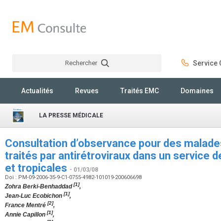
Rechercher
Service C
Rechercher
Actualités
Revues
Traités EMC
Domaines
LA PRESSE MÉDICALE
Consultation d’observance pour des malades
traités par antirétroviraux dans un service 
et tropicales
- 01/03/08
Doi : PM-09-2006-35-9-C1-0755-4982-101019-200606698
[1]
Zohra Berki-Benhaddad
,
[1]
Jean-Luc Ecobichon
,
[2]
France Mentré
,
[1]
Annie Capillon
,