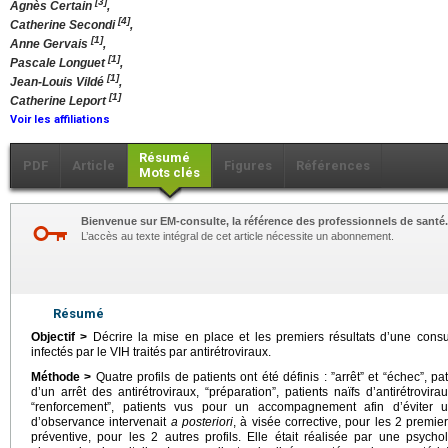
[3]
Agnès Certain
,
[4]
Catherine Secondi
,
[1]
Anne Gervais
,
[1]
Pascale Longuet
,
[1]
Jean-Louis Vildé
,
[1]
Catherine Leport
Voir les affiliations
Résumé
PDF
Article
Figures
Références
Mots clés
Bienvenue sur EM-consulte, la référence des professionnels de santé.
L’accès au texte intégral de cet article nécessite un abonnement.
Résumé
Objectif >
Décrire la mise en place et les premiers résultats d’une consu
infectés par le VIH traités par antirétroviraux.
Méthode >
Quatre profils de patients ont été définis : ”arrêt” et “échec”, p
d’un arrêt des antirétroviraux, “préparation”, patients naïfs d’antirétrovir
“renforcement”, patients vus pour un accompagnement afin d’éviter u
d’observance intervenait
a posteriori
, à visée corrective, pour les 2 premier
préventive, pour les 2 autres profils. Elle était réalisée par une psycho