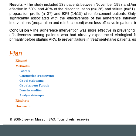
Results >
The study included 139 patients between November 1998 and April
effective in 50% and 40% of the discontinuation (n= 26) and failure (n=61) 
preparation profile (n=37) and 93% (14/15) of reinforcement patients. Onl
significantly associated with the effectiveness of the adherence interven
interventions (preparation and reinforcement) were less effective in patients
Conclusion >
The adherence intervention was more effective in preventing v
effectiveness among patients who had already experienced virological fa
primarily before starting ARV, to prevent failure in treatment-naive patients, 
Plan
Résumé
Méthodes
Patients
Consultation d’observance
Ce qui était connu
Ce qu’apporte l’article
Données étudiées
Analyse statistique
Résultats
Discussion
© 2006 Elsevier Masson SAS. Tous droits réservés.