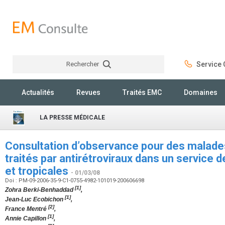
Rechercher
Service C
Rechercher
Actualités
Revues
Traités EMC
Domaines
LA PRESSE MÉDICALE
Consultation d’observance pour des malades
traités par antirétroviraux dans un service 
et tropicales
- 01/03/08
Doi : PM-09-2006-35-9-C1-0755-4982-101019-200606698
[1]
Zohra Berki-Benhaddad
,
[1]
Jean-Luc Ecobichon
,
[2]
France Mentré
,
[1]
Annie Capillon
,