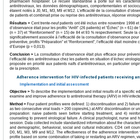
pharmacien hospitalier. Le recueil standardisé a porté sur les caractérist
antirétroviraux, les données démographiques, comportementales et sociocu
étaient notés à J0, M1, M3, M9 et M12. L’efficacité de la consultation d’obser
de patients et combinait prise ou reprise des antirétroviraux, réponse virolog
Résultats >
Cent trente-neuf patients ont été inclus entre novembre 1998 et av
d’observance était pour les profils “Arrêt” (26 patients) et “Échec” (n = 61) de
(n = 37) et “Renforcement” (n = 15) de 84 et 93 % respectivement. Seule la c
significativement associée à l’efficacité de la consultation d’observance pour l
préventive, profils “Préparation” et “Renforcement”, l’efficacité était moindre 
d’Europe (p = 0,013).
Conclusion >
La consultation d’observance était plus efficace pour préveni
l’efficacité des antirétroviraux chez les patients en situation d’échec virologi
proposée en priorité aux patients naïfs d’antirétroviraux, en particulier or
de la prescription.
Adherence intervention for HIV-infected patients receiving ant
Implementation and initial assessment
Objective >
To describe the implementation and initial results of a specific e
examine and improve adherence to antiretroviral therapy (ARV) in HIV-infecte
Method >
Four patient profiles were defined: 1) discontinuation and 2) failure:
as two consecutive viral loads > 200 copies/mL) at ARV discontinuation or unde
preparation: naive patients seen before starting treatment, and 4) reinfo
counseling to prevent virological failure. A clinical psychologist, nurse and 
session. Data collected include standardized information about the character
and demographic, behavioral, social and cultural indicators. CD4 cell coun
D0, M1, M3, M9 and M12. The effectiveness of the adherence intervention 
profile based on some combination of taking or restarting an ARV regimen, v