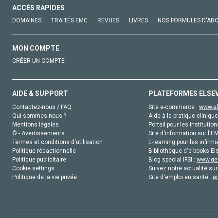
ACCÈS RAPIDES
DOMAINES
TRAITÉS EMC
REVUES
LIVRES
NOS FORMULES D'AB
MON COMPTE
CRÉER UN COMPTE
AIDE & SUPPORT
PLATEFORMES ELSE
Contactez-nous / FAQ
Site e-commerce :
www.el
Qui sommes-nous ?
Aide à la pratique clinique
Mentions légales
Portail pour les institution
© - Avertissements
Site d'information sur l'E
Termes et conditions d'utilisation
E-learning pour les infirmi
Politique rédactionnelle
Bibliothèque d'e-books Els
Politique publicitaire
Blog special IFSI :
www.gen
Cookie settings
Suivez notre actualité sur
Politique de la vie privée
Site d'emploi en santé :
e