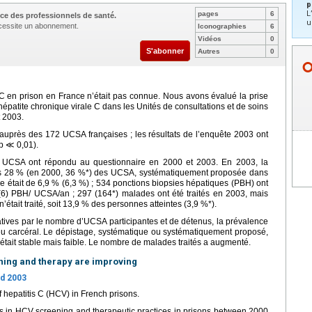
p
L
pages
6
ce des professionnels de santé.
u
nécessite un abonnement.
Iconographies
6
Vidéos
0
S'abonner
Autres
0
 C en prison en France n’était pas connue. Nous avons évalué la prise
épatite chronique virale C dans les Unités de consultations et de soins
 2003.
auprès des 172 UCSA françaises ; les résultats de l’enquête 2003 ont
p ≪ 0,01).
 UCSA ont répondu au questionnaire en 2000 et 2003. En 2003, la
dans 28 % (en 2000, 36 %*) des UCSA, systématiquement proposée dans
était de 6,9 % (6,3 %) ; 534 ponctions biopsies hépatiques (PBH) ont
 (6) PBH/ UCSA/an ; 297 (164*) malades ont été traités en 2003, mais
ait traité, soit 13,9 % des personnes atteintes (3,9 %*).
ives par le nombre d’UCSA participantes et de détenus, la prévalence
lieu carcéral. Le dépistage, systématique ou systématiquement proposé,
était stable mais faible. Le nombre de malades traités a augmenté.
eening and therapy are improving
d 2003
 hepatitis C (HCV) in French prisons.
 in HCV screening and therapeutic practices in prisons between 2000