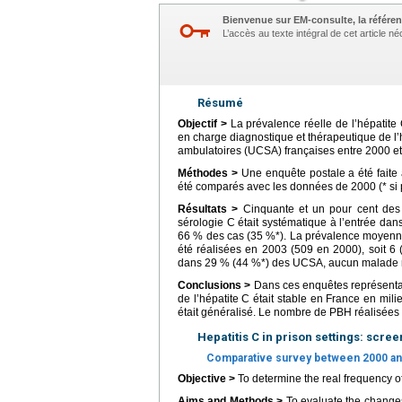
Bienvenue sur EM-consulte, la référen
L’accès au texte intégral de cet article 
Résumé
Objectif >
La prévalence réelle de l’hépatite
en charge diagnostique et thérapeutique de l’h
ambulatoires (UCSA) françaises entre 2000 et
Méthodes >
Une enquête postale a été faite 
été comparés avec les données de 2000 (* si 
Résultats >
Cinquante et un pour cent des
sérologie C était systématique à l’entrée 
66 % des cas (35 %*). La prévalence moyenne 
été réalisées en 2003 (509 en 2000), soit 6
dans 29 % (44 %*) des UCSA, aucun malade n’ét
Conclusions >
Dans ces enquêtes représentat
de l’hépatite C était stable en France en mi
était généralisé. Le nombre de PBH réalisées 
Hepatitis C in prison settings: scr
Comparative survey between 2000 an
Objective >
To determine the real frequency of
Aims and Methods >
To evaluate the changes