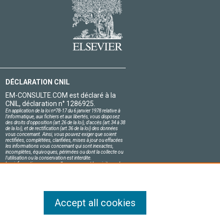
DÉCLARATION CNIL
EM-CONSULTE.COM est déclaré à la
CNIL, déclaration n° 1286925.
En application de la loi nº78-17 du 6 janvier 1978 relative à
l'informatique, aux fichiers et aux libertés, vous disposez
des droits d'opposition (art.26 de la loi), d'accès (art.34 à 38
de la loi), et de rectification (art.36 de la loi) des données
vous concernant. Ainsi, vous pouvez exiger que soient
rectifiées, complétées, clarifiées, mises à jour ou effacées
les informations vous concernant qui sont inexactes,
incomplètes, équivoques, périmées ou dont la collecte ou
l'utilisation ou la conservation est interdite.
Les informations personnelles concernant les visiteurs de
notre site, y compris leur identité, sont confidentielles.
Le responsable du site s'engage sur l'honneur à respecter
les conditions légales de confidentialité applicables en
France et à ne pas divulguer ces informations à des tiers.
Accept all cookies