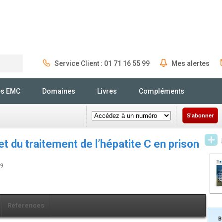
Service Client : 01 71 16 55 99
Mes alertes
Rechercher
és EMC
Domaines
Livres
Compléments
S'abonner
t du traitement de l’hépatite C en prison
99
Références
B