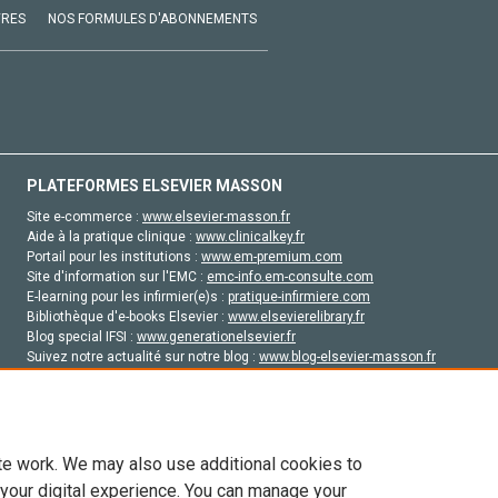
VRES
NOS FORMULES D'ABONNEMENTS
PLATEFORMES ELSEVIER MASSON
Site e-commerce :
www.elsevier-masson.fr
Aide à la pratique clinique :
www.clinicalkey.fr
Portail pour les institutions :
www.em-premium.com
Site d'information sur l'EMC :
emc-info.em-consulte.com
E-learning pour les infirmier(e)s :
pratique-infirmiere.com
Bibliothèque d'e-books Elsevier :
www.elsevierelibrary.fr
Blog special IFSI :
www.generationelsevier.fr
Suivez notre actualité sur notre blog :
www.blog-elsevier-masson.fr
Site d'emploi en santé :
emploisante.com
te work. We may also use additional cookies to
 your digital experience. You can manage your