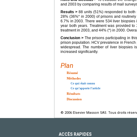
and 2003 by comparing results of mail surveys 
Results >
88 units (51%) responded to both 
28% (36%* in 2000) of prisons and routinel
6.7% in 2003. There were 534 liver biopsies i
year both years. Treatment was provided to 
treatment in 2003, and 44% (*) in 2000. Overa
Conclusion >
The prisons participating in th
prison population. HCV prevalence in French 
widespread. The number of liver biopsies is
increased significantly.
Plan
Résumé
Méthodes
Ce qui était connu
Ce qu’apporte l’article
Résultats
Discussion
© 2006 Elsevier Masson SAS. Tous droits réser
ACCÈS RAPIDES