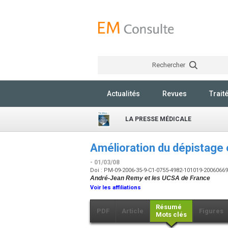
Rechercher
Actualités
Revues
Trait
LA PRESSE MÉDICALE
Amélioration du dépistage e
- 01/03/08
Doi : PM-09-2006-35-9-C1-0755-4982-101019-2006066
André-Jean Remy et les UCSA de France
Voir les affiliations
Résumé
PDF
Article
Figures
Mots clés