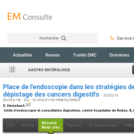
Rechercher
Service C
Rechercher
Actualités
Revues
Traités EMC
Domaines
GASTRO-ENTÉROLOGIE
Place de l'endoscopie dans les stratégies d
dépistage des cancers digestifs
- 25/02/16
[9-014-S-10] - Doi : 10.1016/S1155-1968(16)76932-X
D. Heresbach
Unité d'endoscopie et consultation digestives, centre hospitalier de Redon, 8
Résumé
PDF
Article
Figures
Testez-vous
Tabl
Mots clés