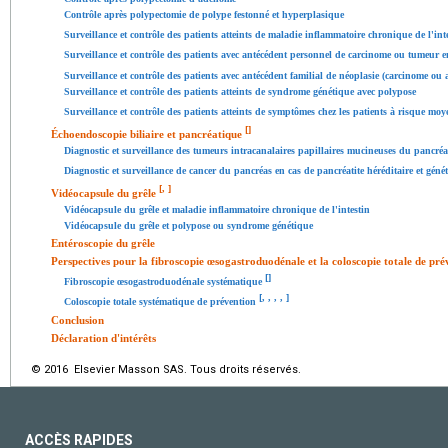
Contrôle après polypectomie de polype festonné et hyperplasique
Surveillance et contrôle des patients atteints de maladie inflammatoire chronique de l'int
Surveillance et contrôle des patients avec antécédent personnel de carcinome ou tumeur e
Surveillance et contrôle des patients avec antécédent familial de néoplasie (carcinome o
Surveillance et contrôle des patients atteints de syndrome génétique avec polypose
Surveillance et contrôle des patients atteints de symptômes chez les patients à risque moy
[
]
Échoendoscopie biliaire et pancréatique
Diagnostic et surveillance des tumeurs intracanalaires papillaires mucineuses du pancréa
Diagnostic et surveillance de cancer du pancréas en cas de pancréatite héréditaire et gén
[
,
]
Vidéocapsule du grêle
Vidéocapsule du grêle et maladie inflammatoire chronique de l'intestin
Vidéocapsule du grêle et polypose ou syndrome génétique
Entéroscopie du grêle
Perspectives pour la fibroscopie œsogastroduodénale et la coloscopie totale de pré
[
]
Fibroscopie œsogastroduodénale systématique
[
,
,
,
,
]
Coloscopie totale systématique de prévention
Conclusion
Déclaration d'intérêts
© 2016 Elsevier Masson SAS. Tous droits réservés.
ACCÈS RAPIDES