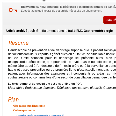
Bienvenue sur EM-consulte, la référence des professionnels de santé.
L’accès au texte intégral de cet article nécessite un abonnement.
EMC D
Article archivé
, publié initialement dans le traité EMC
Gastro-entérologie
Résumé
L'endoscopie de prévention et de dépistage suppose que le patient soit asym
de facteurs familiaux et parfois génétiques ou du fait d'une situation à risq
de vie. Cette situation pour le dépistage se présente aussi bien p
œsogastroduodénoscopie, que pour celle par voie basse ou coloscopie ; cer
même faire appel à l'endoscopie de l'intestin grêle ou à la surveillance panc
haute et basse préventive ou de première ligne n'est actuellement pas 
patient avec information des avantages et inconvénients ou aléas, au mie
souhait réitéré ou confirmé lors d'une seconde consultation demandée par le 
Le texte complet de cet article est disponible en PDF.
Mots-clés :
Endoscopie digestive, Dépistage des cancers digestifs, Colosco
Plan
Œsogastroduodénoscopie
Coloscopie totale
[
]
Contrôle après polypectomie d'adénome