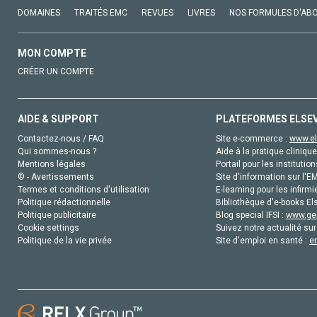
DOMAINES
TRAITÉS EMC
REVUES
LIVRES
NOS FORMULES D'AB
MON COMPTE
CRÉER UN COMPTE
AIDE & SUPPORT
PLATEFORMES ELSE
Contactez-nous / FAQ
Site e-commerce :
www.el
Qui sommes-nous ?
Aide à la pratique clinique
Mentions légales
Portail pour les institution
© - Avertissements
Site d'information sur l'E
Termes et conditions d'utilisation
E-learning pour les infirmi
Politique rédactionnelle
Bibliothèque d'e-books Els
Politique publicitaire
Blog special IFSI :
www.gen
Cookie settings
Suivez notre actualité sur
Politique de la vie privée
Site d'emploi en santé :
e