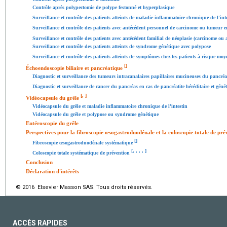
Contrôle après polypectomie de polype festonné et hyperplasique
Surveillance et contrôle des patients atteints de maladie inflammatoire chronique de l'int
Surveillance et contrôle des patients avec antécédent personnel de carcinome ou tumeur e
Surveillance et contrôle des patients avec antécédent familial de néoplasie (carcinome o
Surveillance et contrôle des patients atteints de syndrome génétique avec polypose
Surveillance et contrôle des patients atteints de symptômes chez les patients à risque moy
[
]
Échoendoscopie biliaire et pancréatique
Diagnostic et surveillance des tumeurs intracanalaires papillaires mucineuses du pancréa
Diagnostic et surveillance de cancer du pancréas en cas de pancréatite héréditaire et gén
[
,
]
Vidéocapsule du grêle
Vidéocapsule du grêle et maladie inflammatoire chronique de l'intestin
Vidéocapsule du grêle et polypose ou syndrome génétique
Entéroscopie du grêle
Perspectives pour la fibroscopie œsogastroduodénale et la coloscopie totale de pré
[
]
Fibroscopie œsogastroduodénale systématique
[
,
,
,
,
]
Coloscopie totale systématique de prévention
Conclusion
Déclaration d'intérêts
© 2016 Elsevier Masson SAS. Tous droits réservés.
ACCÈS RAPIDES