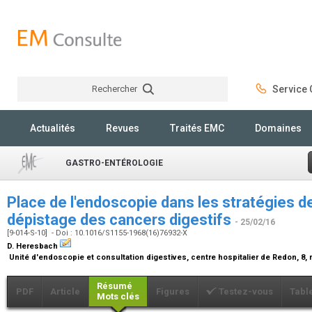
Rechercher
Service C
Rechercher
Actualités
Revues
Traités EMC
Domaines
GASTRO-ENTÉROLOGIE
Place de l'endoscopie dans les stratégies d
dépistage des cancers digestifs
- 25/02/16
[9-014-S-10] - Doi : 10.1016/S1155-1968(16)76932-X
D. Heresbach
Unité d'endoscopie et consultation digestives, centre hospitalier de Redon, 8
Résumé
PDF
Article
Figures
Testez-vous
Tabl
Mots clés