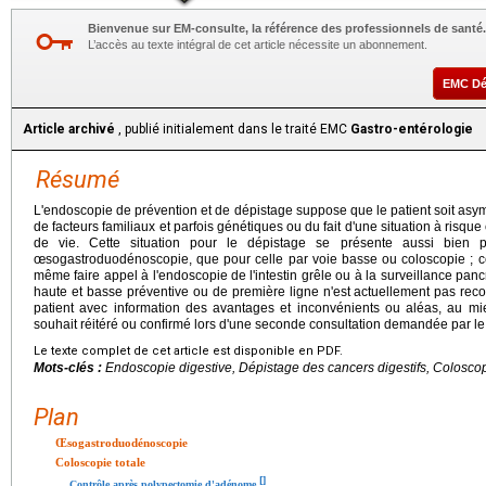
Bienvenue sur EM-consulte, la référence des professionnels de santé.
L’accès au texte intégral de cet article nécessite un abonnement.
EMC D
Article archivé
, publié initialement dans le traité EMC
Gastro-entérologie
Résumé
L'endoscopie de prévention et de dépistage suppose que le patient soit asym
de facteurs familiaux et parfois génétiques ou du fait d'une situation à risq
de vie. Cette situation pour le dépistage se présente aussi bien p
œsogastroduodénoscopie, que pour celle par voie basse ou coloscopie ; cer
même faire appel à l'endoscopie de l'intestin grêle ou à la surveillance panc
haute et basse préventive ou de première ligne n'est actuellement pas 
patient avec information des avantages et inconvénients ou aléas, au mie
souhait réitéré ou confirmé lors d'une seconde consultation demandée par le 
Le texte complet de cet article est disponible en PDF.
Mots-clés :
Endoscopie digestive, Dépistage des cancers digestifs, Colosco
Plan
Œsogastroduodénoscopie
Coloscopie totale
[
]
Contrôle après polypectomie d'adénome