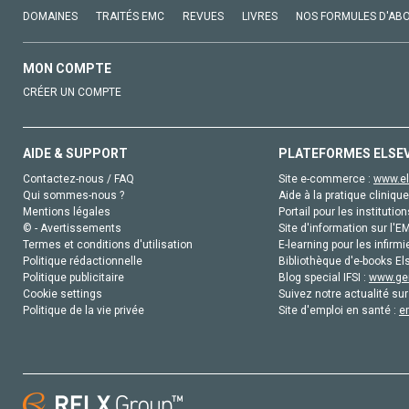
DOMAINES
TRAITÉS EMC
REVUES
LIVRES
NOS FORMULES D'AB
MON COMPTE
CRÉER UN COMPTE
AIDE & SUPPORT
PLATEFORMES ELSE
Contactez-nous / FAQ
Site e-commerce :
www.el
Qui sommes-nous ?
Aide à la pratique clinique
Mentions légales
Portail pour les institution
© - Avertissements
Site d'information sur l'E
Termes et conditions d'utilisation
E-learning pour les infirmi
Politique rédactionnelle
Bibliothèque d'e-books Els
Politique publicitaire
Blog special IFSI :
www.gen
Cookie settings
Suivez notre actualité sur
Politique de la vie privée
Site d'emploi en santé :
e