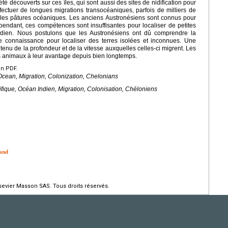
é découverts sur ces îles, qui sont aussi des sites de nidification pour
fectuer de longues migrations transocéaniques, parfois de milliers de
et les pâtures océaniques. Les anciens Austronésiens sont connus pour
ependant, ces compétences sont insuffisantes pour localiser de petites
Indien. Nous postulons que les Austronésiens ont dû comprendre la
tte connaissance pour localiser des terres isolées et inconnues. Une
enu de la profondeur et de la vitesse auxquelles celles-ci migrent. Les
s animaux à leur avantage depuis bien longtemps.
en PDF.
 Ocean, Migration, Colonization, Chelonians
fique, Océan Indien, Migration, Colonisation, Chéloniens
land
evier Masson SAS. Tous droits réservés.