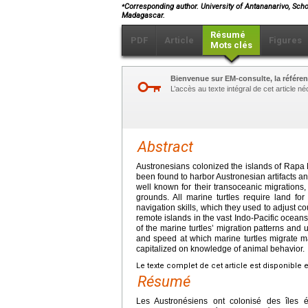
⁎
Corresponding author. University of Antananarivo, Sch
Madagascar.
Résumé
PDF
Article
Figures
Mots clés
Bienvenue sur EM-consulte, la référen
L’accès au texte intégral de cet article 
Abstract
Austronesians colonized the islands of Rapa 
been found to harbor Austronesian artifacts and
well known for their transoceanic migrations
grounds. All marine turtles require land f
navigation skills, which they used to adjust cou
remote islands in the vast Indo-Pacific ocea
of the marine turtles’ migration patterns an
and speed at which marine turtles migrate 
capitalized on knowledge of animal behavior.
Le texte complet de cet article est disponible 
Résumé
Les Austronésiens ont colonisé des îles