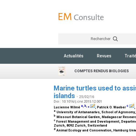
Rechercher
Actualités
Revues
Trait
COMPTES RENDUS BIOLOGIES
Marine turtles used to ass
islands
- 25/02/16
Doi : 10.1016/j.crvi.2015.12.001
a
,
b
,
⁎
c
Lucienne Wilmé
, Patrick O. Waeber
,
a
University of Antananarivo, School of Agronomy
b
Missouri Botanical Garden, Madagascar Researc
c
Forest Management and Development, Department
Zurich, 8092 Zurich, Switzerland
d
Animal Ecology and Conservation, Hamburg Univ