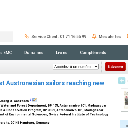
Service Client : 01 71 16 55 99
Mes alertes
Rechercher
és EMC
Domaines
Livres
Compléments
S'abonner
ist Austronesian sailors reaching new
d
 Joerg U. Ganzhorn
, Water and Forest Department, BP 175, Antananarivo 101, Madagascar
h & Conservation Program, BP 3391, Antananarivo 101, Madagascar
 of Environmental Sciences, Swiss Federal Institute of Technology
ersity, 20146 Hamburg, Germany
B