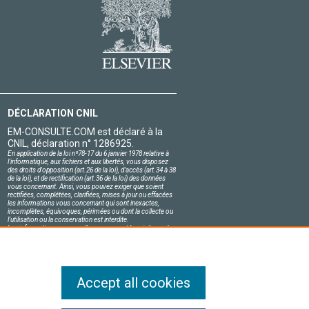
DÉCLARATION CNIL
EM-CONSULTE.COM est déclaré à la
CNIL, déclaration n° 1286925.
En application de la loi nº78-17 du 6 janvier 1978 relative à
l'informatique, aux fichiers et aux libertés, vous disposez
des droits d'opposition (art.26 de la loi), d'accès (art.34 à 38
de la loi), et de rectification (art.36 de la loi) des données
vous concernant. Ainsi, vous pouvez exiger que soient
rectifiées, complétées, clarifiées, mises à jour ou effacées
les informations vous concernant qui sont inexactes,
incomplètes, équivoques, périmées ou dont la collecte ou
l'utilisation ou la conservation est interdite.
Les informations personnelles concernant les visiteurs de
notre site, y compris leur identité, sont confidentielles.
Le responsable du site s'engage sur l'honneur à respecter
les conditions légales de confidentialité applicables en
France et à ne pas divulguer ces informations à des tiers.
Accept all cookies