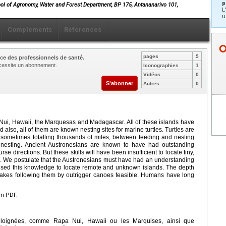
p
ool of Agronomy, Water and Forest Department, BP 175, Antananarivo 101,
L
u
Compléments
Références
pages
5
ce des professionnels de santé.
nécessite un abonnement.
Iconographies
1
Vidéos
0
S'abonner
Autres
0
Nui, Hawaii, the Marquesas and Madagascar. All of these islands have
 also, all of them are known nesting sites for marine turtles. Turtles are
, sometimes totalling thousands of miles, between feeding and nesting
or nesting. Ancient Austronesians are known to have had outstanding
rse directions. But these skills will have been insufficient to locate tiny,
ns. We postulate that the Austronesians must have had an understanding
d used this knowledge to locate remote and unknown islands. The depth
makes following them by outrigger canoes feasible. Humans have long
en PDF.
 éloignées, comme Rapa Nui, Hawaii ou les Marquises, ainsi que