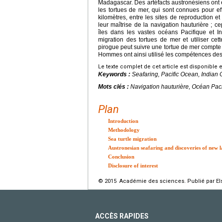
Madagascar. Des artéfacts austronésiens ont ét
les tortues de mer, qui sont connues pour ef
kilomètres, entre les sites de reproduction 
leur maîtrise de la navigation hauturière ; c
îles dans les vastes océans Pacifique et 
migration des tortues de mer et utiliser ce
pirogue peut suivre une tortue de mer compte t
Hommes ont ainsi utilisé les compétences de
Le texte complet de cet article est disponible 
Keywords :
Seafaring, Pacific Ocean, Indian
Mots clés :
Navigation hauturière, Océan Paci
Plan
Introduction
Methodology
Sea turtle migration
Austronesian seafaring and discoveries of new 
Conclusion
Disclosure of interest
© 2015 Académie des sciences. Publié par Els
ACCÈS RAPIDES