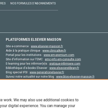
VRES
NOS FORMULES D'ABONNEMENTS
PLATEFORMES ELSEVIER MASSON
Site e-commerce :
www.elsevier-masson.fr
Aide à la pratique clinique :
www.clinicalkey.fr
Portail pour les institutions :
www.em-premium.com
Site d'information sur l'EMC :
emc-info.em-consulte.com
E-learning pour les infirmier(e)s :
pratique-infirmiere.com
Bibliothèque d'e-books Elsevier :
www.elsevierelibrary.fr
Blog special IFSI :
www.generationelsevier.fr
Suivez notre actualité sur notre blog :
www.blog-elsevier-masson.fr
Site d'emploi en santé :
emploisante.com
te work. We may also use additional cookies to
 your digital experience. You can manage your