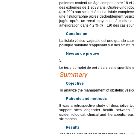
patientes avaient un âge compris entre 18 et 
des extrêmes de 1 et 38
ans. Quatre-vingt-do
(
n
=
299) non scolarisées. La fistule complex
une fistulorraphie après dédoublement vésic
jugés après un recul moyen de 8 mois se 
amélioration dans 4,2 % (
n
=
19) des cas et u
Conclusion
La fistule vésico-vaginale est une grande cau
politique sanitaire s’appuyant sur des structu
Niveau de preuve
5.
Le texte complet de cet article est disponible 
Summary
Objective
To analyze the management of obstetric vesico-
Patients and methods
It was a retrospective study of descriptive t
support sites engender health between
epidemiological, clinical and therapeutic rea
six months.
Results