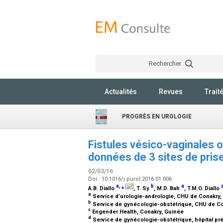
Rechercher
Actualités
Revues
Trait
PROGRÈS EN UROLOGIE
Fistules vésico-vaginales o
données de 3 sites de pris
02/03/16
Doi : 10.1016/j.purol.2016.01.006
a
,
⁎
b
a
A.B. Diallo
, T. Sy
, M.D. Bah
, T.M.O. Diallo
a
Service d’urologie-andrologie, CHU de Conakry,
b
Service de gynécologie-obstétrique, CHU de Co
c
Engender Health, Conakry, Guinée
d
Service de gynécologie-obstétrique, hôpital pr