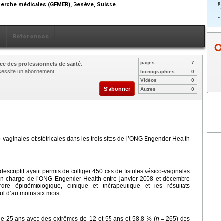
p
echerche médicales (GFMER), Genève, Suisse
L
u
x
Références
pages
7
ce des professionnels de santé.
nécessite un abonnement.
Iconographies
0
Vidéos
0
S'abonner
Autres
0
o-vaginales obstétricales dans les trois sites de l’ONG Engender Health
 descriptif ayant permis de colliger 450 cas de fistules vésico-vaginales
se en charge de l’ONG Engender Health entre janvier 2008 et décembre
rdre épidémiologique, clinique et thérapeutique et les résultats
ul d’au moins six mois.
de 25
ans avec des extrêmes de 12 et 55
ans et 58,8 % (
n
=
265) des