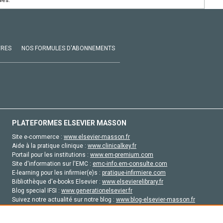
vés.
VRES
NOS FORMULES D'ABONNEMENTS
PLATEFORMES ELSEVIER MASSON
Site e-commerce :
www.elsevier-masson.fr
Aide à la pratique clinique :
www.clinicalkey.fr
Portail pour les institutions :
www.em-premium.com
Site d'information sur l'EMC :
emc-info.em-consulte.com
E-learning pour les infirmier(e)s :
pratique-infirmiere.com
Bibliothèque d'e-books Elsevier :
www.elsevierelibrary.fr
Blog special IFSI :
www.generationelsevier.fr
Suivez notre actualité sur notre blog :
www.blog-elsevier-masson.fr
Site d'emploi en santé :
emploisante.com