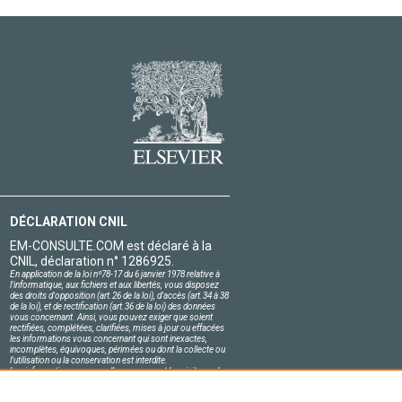
DÉCLARATION CNIL
EM-CONSULTE.COM est déclaré à la
CNIL, déclaration n° 1286925.
En application de la loi nº78-17 du 6 janvier 1978 relative à
l'informatique, aux fichiers et aux libertés, vous disposez
des droits d'opposition (art.26 de la loi), d'accès (art.34 à 38
de la loi), et de rectification (art.36 de la loi) des données
vous concernant. Ainsi, vous pouvez exiger que soient
rectifiées, complétées, clarifiées, mises à jour ou effacées
les informations vous concernant qui sont inexactes,
incomplètes, équivoques, périmées ou dont la collecte ou
l'utilisation ou la conservation est interdite.
Les informations personnelles concernant les visiteurs de
notre site, y compris leur identité, sont confidentielles.
Le responsable du site s'engage sur l'honneur à respecter