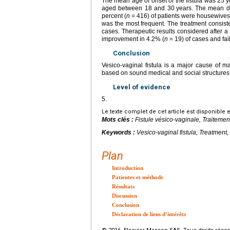
The mean age of onset of the fistula was 25
y
aged between 18 and 30
years. The mean du
percent (
n
=
416) of patients were housewive
was the most frequent. The treatment consisted
cases. Therapeutic results considered after a
improvement in 4.2% (
n
=
19) of cases and fai
Conclusion
Vesico-vaginal fistula is a major cause of m
based on sound medical and social structures c
Level of evidence
5.
Le texte complet de cet article est disponible 
Mots clés :
Fistule vésico-vaginale, Traiteme
Keywords :
Vesico-vaginal fistula, Treatment
Plan
Introduction
Patientes et méthode
Résultats
Discussion
Conclusion
Déclaration de liens d’intérêts