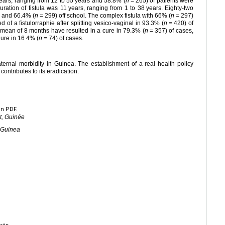
ears, ranging from 12 to 55
years and 58.8% (
n
=
265) of patients were
ration of fistula was 11
years, ranging from 1 to 38
years. Eighty-two
s and 66.4% (
n
=
299) off school. The complex fistula with 66% (
n
=
297)
 of a fistulorraphie after splitting vesico-vaginal in 93.3% (
n
=
420) of
 mean of 8
months have resulted in a cure in 79.3% (
n
=
357) of cases,
lure in 16 4% (
n
=
74) of cases.
aternal morbidity in Guinea. The establishment of a real health policy
ontributes to its eradication.
en PDF.
nt, Guinée
, Guinea