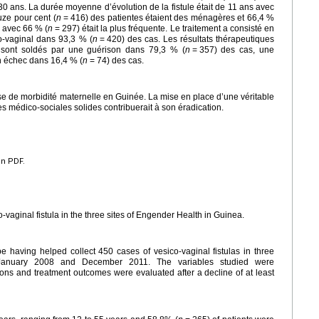
30
ans. La durée moyenne d’évolution de la fistule était de 11
ans avec
uze pour cent (
n
=
416) des patientes étaient des ménagères et 66,4 %
e avec 66 % (
n
=
297) était la plus fréquente. Le traitement a consisté en
o-vaginal dans 93,3 % (
n
=
420) des cas. Les résultats thérapeutiques
sont soldés par une guérison dans 79,3 % (
n
=
357) des cas, une
n échec dans 16,4 % (
n
=
74) des cas.
se de morbidité maternelle en Guinée. La mise en place d’une véritable
res médico-sociales solides contribuerait à son éradication.
en PDF.
vaginal fistula in the three sites of Engender Health in Guinea.
ype having helped collect 450 cases of vesico-vaginal fistulas in three
 January 2008 and December 2011. The variables studied were
sons and treatment outcomes were evaluated after a decline of at least