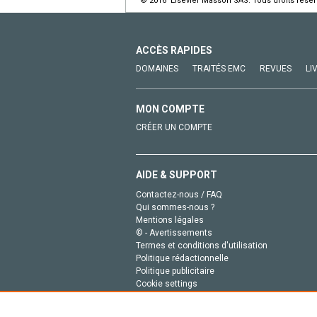
© 2016 Elsevier Masson SAS. Tous droits réser
ACCÈS RAPIDES
DOMAINES
TRAITÉS EMC
REVUES
LI
MON COMPTE
CRÉER UN COMPTE
AIDE & SUPPORT
Contactez-nous / FAQ
Qui sommes-nous ?
Mentions légales
© - Avertissements
Termes et conditions d'utilisation
Politique rédactionnelle
Politique publicitaire
Cookie settings
Politique de la vie privée