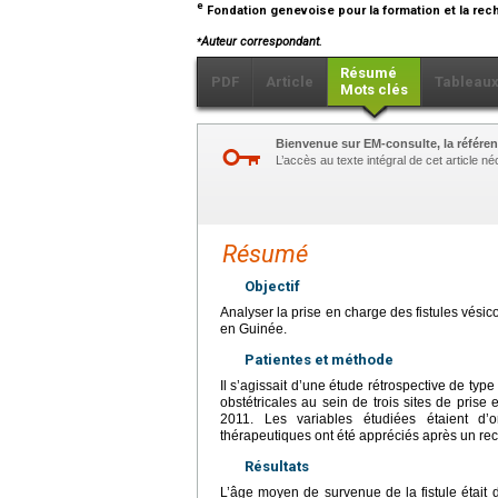
e
Fondation genevoise pour la formation et la r
⁎
Auteur correspondant.
Résumé
PDF
Article
Tableau
Mots clés
Bienvenue sur EM-consulte, la référen
L’accès au texte intégral de cet article 
Résumé
Objectif
Analyser la prise en charge des fistules vésic
en Guinée.
Patientes et méthode
Il s’agissait d’une étude rétrospective de type
obstétricales au sein de trois sites de pri
2011. Les variables étudiées étaient d’o
thérapeutiques ont été appréciés après un rec
Résultats
L’âge moyen de survenue de la fistule était 