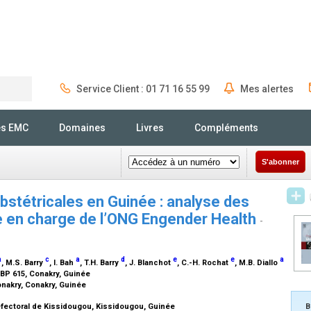
Service Client : 01 71 16 55 99
Mes alertes
Rechercher
és EMC
Domaines
Livres
Compléments
S'abonner
bstétricales en Guinée : analyse des
e en charge de l’ONG Engender Health
-
a
c
a
d
e
e
a
, M.S. Barry
, I. Bah
, T.H. Barry
, J. Blanchot
, C.-H. Rochat
, M.B. Diallo
 BP 615, Conakry, Guinée
nakry, Conakry, Guinée
éfectoral de Kissidougou, Kissidougou, Guinée
B