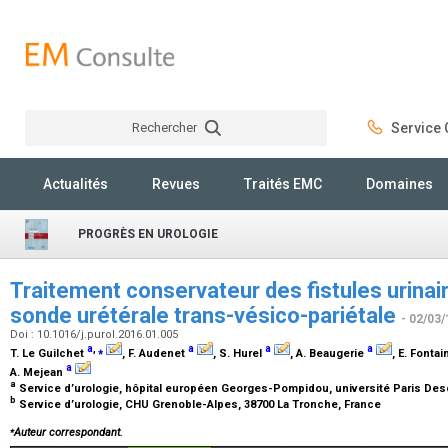
Rechercher
Service C
Rechercher
Actualités
Revues
Traités EMC
Domaines
PROGRÈS EN UROLOGIE
Traitement conservateur des fistules urinair
sonde urétérale trans-vésico-pariétale
- 02/03/
Doi : 10.1016/j.purol.2016.01.005
a
,
⁎
a
a
a
T. Le Guilchet
, F. Audenet
, S. Hurel
, A. Beaugerie
, E. Fonta
a
A. Mejean
a
Service d’urologie, hôpital européen Georges-Pompidou, université Paris Desca
b
Service d’urologie, CHU Grenoble-Alpes, 38700 La Tronche, France
⁎
Auteur correspondant.