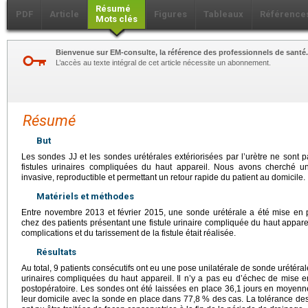
Résumé
PDF
Article
Figures
Tableaux
Référence
Mots clés
Bienvenue sur EM-consulte, la référence des professionnels de santé.
L’accès au texte intégral de cet article nécessite un abonnement.
Résumé
But
Les sondes JJ et les sondes urétérales extériorisées par l’urètre ne sont pa
fistules urinaires compliquées du haut appareil. Nous avons cherché 
invasive, reproductible et permettant un retour rapide du patient au domicile.
Matériels et méthodes
Entre novembre 2013 et février 2015, une sonde urétérale a été mise en p
chez des patients présentant une fistule urinaire compliquée du haut apparei
complications et du tarissement de la fistule était réalisée.
Résultats
Au total, 9 patients consécutifs ont eu une pose unilatérale de sonde urétéral
urinaires compliquées du haut appareil. Il n’y a pas eu d’échec de mise 
postopératoire. Les sondes ont été laissées en place 36,1
jours en moyenne
leur domicile avec la sonde en place dans 77,8 % des cas. La tolérance des