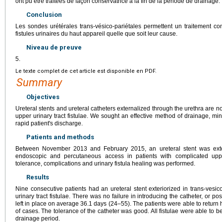
ont pu être traitées de façon conservatrice à la fin de la période de drainage.
Conclusion
Les sondes urétérales trans-vésico-pariétales permettent un traitement con
fistules urinaires du haut appareil quelle que soit leur cause.
Niveau de preuve
5.
Le texte complet de cet article est disponible en PDF.
Summary
Objectives
Ureteral stents and ureteral catheters externalized through the urethra are 
upper urinary tract fistulae. We sought an effective method of drainage, min
rapid patient's discharge.
Patients and methods
Between November 2013 and February 2015, an ureteral stent was exteri
endoscopic and percutaneous access in patients with complicated upper 
tolerance, complications and urinary fistula healing was performed.
Results
Nine consecutive patients had an ureteral stent exteriorized in trans-vesi
urinary tract fistulae. There was no failure in introducing the catheter, or p
left in place on average 36.1
days (24–55). The patients were able to return 
of cases. The tolerance of the catheter was good. All fistulae were able to be
drainage period.