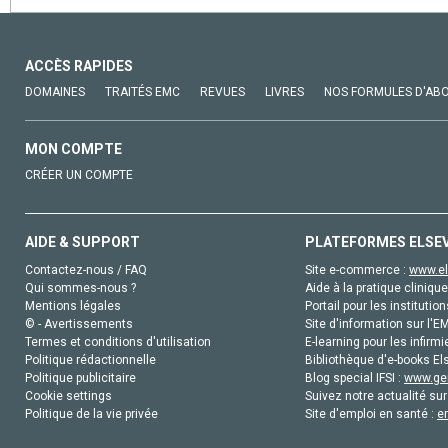
ACCÈS RAPIDES
DOMAINES
TRAITÉS EMC
REVUES
LIVRES
NOS FORMULES D'AB
MON COMPTE
CRÉER UN COMPTE
AIDE & SUPPORT
PLATEFORMES ELSE
Contactez-nous / FAQ
Site e-commerce :
www.el
Qui sommes-nous ?
Aide à la pratique clinique
Mentions légales
Portail pour les institution
© - Avertissements
Site d'information sur l'E
Termes et conditions d'utilisation
E-learning pour les infirmi
Politique rédactionnelle
Bibliothèque d'e-books Els
Politique publicitaire
Blog special IFSI :
www.gen
Cookie settings
Suivez notre actualité sur
Politique de la vie privée
Site d'emploi en santé :
e