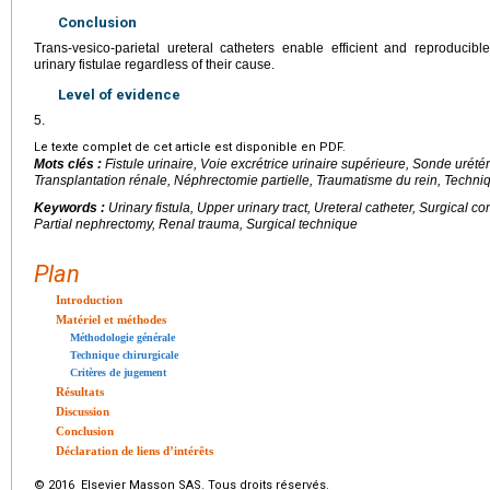
Conclusion
Trans-vesico-parietal ureteral catheters enable efficient and reproducibl
urinary fistulae regardless of their cause.
Level of evidence
5.
Le texte complet de cet article est disponible en PDF.
Mots clés :
Fistule urinaire, Voie excrétrice urinaire supérieure, Sonde urété
Transplantation rénale, Néphrectomie partielle, Traumatisme du rein, Techniq
Keywords :
Urinary fistula, Upper urinary tract, Ureteral catheter, Surgical c
Partial nephrectomy, Renal trauma, Surgical technique
Plan
Introduction
Matériel et méthodes
Méthodologie générale
Technique chirurgicale
Critères de jugement
Résultats
Discussion
Conclusion
Déclaration de liens d’intérêts
© 2016 Elsevier Masson SAS. Tous droits réservés.