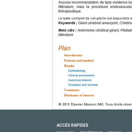
Aucune recommandation de type
evidence b
littérature, mais la procédure endovascula
thérapeutique.
Le texte complet de cet article est disponible 
Keywords :
Giant cerebral aneurysm, Children
Mots clés :
Anévrisme cérébral géant, Pédiatr
littérature
Plan
Introduction
Patients and method
Results
Epidemiology
Clinical presentation
Aneurysm features
Treatment and outcome
Comments
Disclosure of interest
© 2013 Elsevier Masson SAS. Tous droits réser
ACCÈS RAPIDES