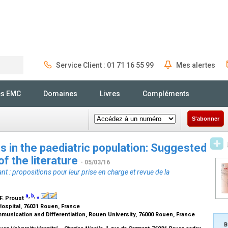
Service Client : 01 71 16 55 99
Mes alertes
Rechercher
és EMC
Domaines
Livres
Compléments
S'abonner
s in the paediatric population: Suggested
f the literature
- 05/03/16
t : propositions pour leur prise en charge et revue de la
a
,
b
,
⁎
 F. Proust
ospital, 76031 Rouen, France
unication and Differentiation, Rouen University, 76000 Rouen, France
B