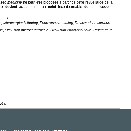
ased medicine
ne peut être proposée à partir de cette revue large de la
ire devient actuellement un point incontournable de la discussion
en PDF.
, Microsurgical clipping, Endovascular coiling, Review of the literature
ie, Exclusion microchirurgicale, Occlusion endovasculaire, Revue de la
vés.