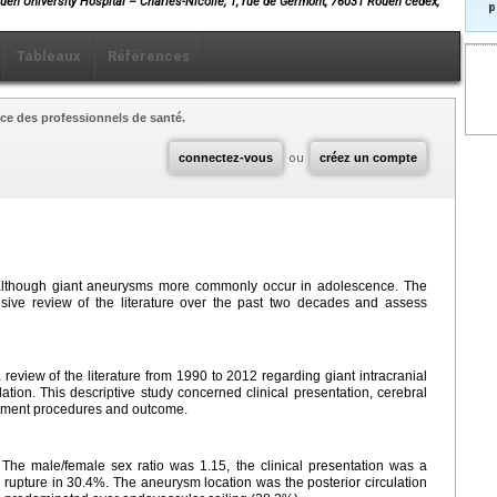
en University Hospital – Charles-Nicolle, 1, rue de Germont, 76031 Rouen cedex,
p
Tableaux
Références
ce des professionnels de santé.
connectez-vous
ou
créez un compte
n although giant aneurysms more commonly occur in adolescence. The
sive review of the literature over the past two decades and assess
eview of the literature from 1990 to 2012 regarding giant intracranial
tion. This descriptive study concerned clinical presentation, cerebral
gement procedures and outcome.
 The male/female sex ratio was 1.15, the clinical presentation was a
upture in 30.4%. The aneurysm location was the posterior circulation