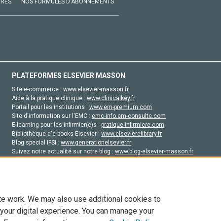
VRES
NOS FORMULES D'ABONNEMENTS
PLATEFORMES ELSEVIER MASSON
Site e-commerce :
www.elsevier-masson.fr
Aide à la pratique clinique :
www.clinicalkey.fr
Portail pour les institutions :
www.em-premium.com
Site d'information sur l'EMC :
emc-info.em-consulte.com
E-learning pour les infirmier(e)s :
pratique-infirmiere.com
Bibliothèque d'e-books Elsevier :
www.elsevierelibrary.fr
Blog special IFSI :
www.generationelsevier.fr
Suivez notre actualité sur notre blog :
www.blog-elsevier-masson.fr
Site d'emploi en santé :
emploisante.com
te work. We may also use additional cookies to
 your digital experience. You can manage your