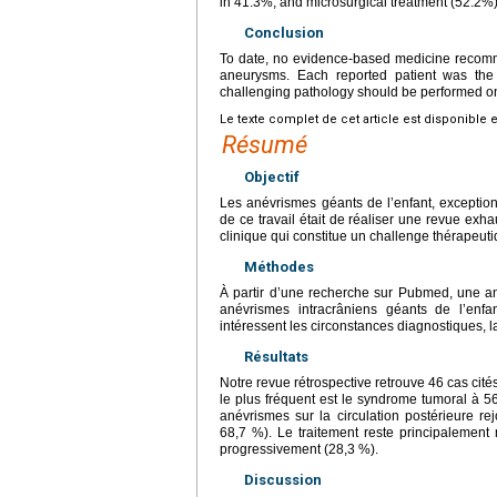
in 41.3%, and microsurgical treatment (52.2%
Conclusion
To date, no evidence-based medicine recomm
aneurysms. Each reported patient was the o
challenging pathology should be performed on
Le texte complet de cet article est disponible 
Résumé
Objectif
Les anévrismes géants de l’enfant, exception
de ce travail était de réaliser une revue exhau
clinique qui constitue un challenge thérapeuti
Méthodes
À partir d’une recherche sur Pubmed, une ana
anévrismes intracrâniens géants de l’enf
intéressent les circonstances diagnostiques, la
Résultats
Notre revue rétrospective retrouve 46 cas cité
le plus fréquent est le syndrome tumoral à 5
anévrismes sur la circulation postérieure re
68,7 %). Le traitement reste principalement 
progressivement (28,3 %).
Discussion