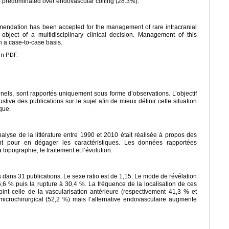
) predominated over endovascular coiling (28.3%).
endation has been accepted for the management of rare intracranial
bject of a multidisciplinary clinical decision. Management of this
 a case-to-case basis.
en PDF.
nels, sont rapportés uniquement sous forme d’observations. L’objectif
stive des publications sur le sujet afin de mieux définir cette situation
que.
lyse de la littérature entre 1990 et 2010 était réalisée à propos des
ant pour en dégager les caractéristiques. Les données rapportées
 topographie, le traitement et l’évolution.
s dans 31 publications. Le sexe ratio est de 1,15. Le mode de révélation
6,6 % puis la rupture à 30,4 %. La fréquence de la localisation de ces
joint celle de la vascularisation antérieure (respectivement 41,3 % et
microchirurgical (52,2 %) mais l’alternative endovasculaire augmente