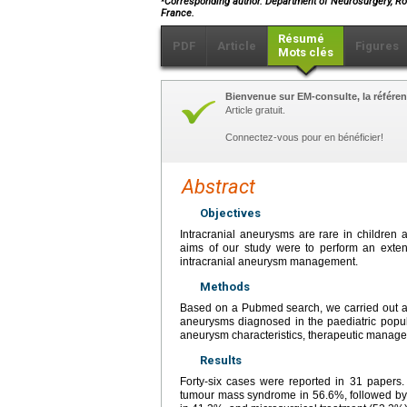
Corresponding author. Department of Neurosurgery, Rou
France.
Résumé
PDF
Article
Figures
Mots clés
Bienvenue sur EM-consulte, la référen
Article gratuit.
Connectez-vous pour en bénéficier!
Abstract
Objectives
Intracranial aneurysms are rare in childre
aims of our study were to perform an exten
intracranial aneurysm management.
Methods
Based on a Pubmed search, we carried out a r
aneurysms diagnosed in the paediatric popula
aneurysm characteristics, therapeutic mana
Results
Forty-six cases were reported in 31 papers.
tumour mass syndrome in 56.6%, followed by r