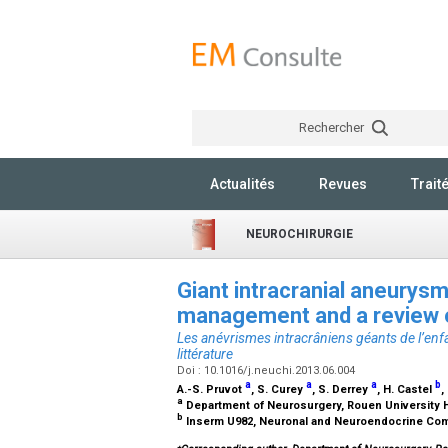
Rechercher
Actualités
Revues
Trait
NEUROCHIRURGIE
Giant intracranial aneurysm
management and a review o
Les anévrismes intracrâniens géants de l’enfan
littérature
Doi : 10.1016/j.neuchi.2013.06.004
a
a
a
b
A.-S. Pruvot
, S. Curey
, S. Derrey
, H. Castel
,
a
Department of Neurosurgery, Rouen University H
b
Inserm U982, Neuronal and Neuroendocrine Comm
⁎