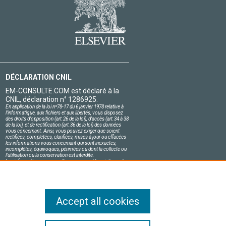
DÉCLARATION CNIL
EM-CONSULTE.COM est déclaré à la
CNIL, déclaration n° 1286925.
En application de la loi nº78-17 du 6 janvier 1978 relative à
l'informatique, aux fichiers et aux libertés, vous disposez
des droits d'opposition (art.26 de la loi), d'accès (art.34 à 38
de la loi), et de rectification (art.36 de la loi) des données
vous concernant. Ainsi, vous pouvez exiger que soient
rectifiées, complétées, clarifiées, mises à jour ou effacées
les informations vous concernant qui sont inexactes,
incomplètes, équivoques, périmées ou dont la collecte ou
l'utilisation ou la conservation est interdite.
Les informations personnelles concernant les visiteurs de
notre site, y compris leur identité, sont confidentielles.
Le responsable du site s'engage sur l'honneur à respecter
les conditions légales de confidentialité applicables en
France et à ne pas divulguer ces informations à des tiers.
Accept all cookies