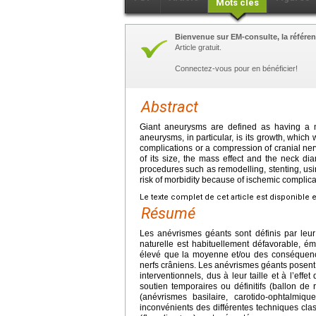
Mots clés
Bienvenue sur EM-consulte, la référen
Article gratuit.
Connectez-vous pour en bénéficier!
Abstract
Giant aneurysms are defined as having a 
aneurysms, in particular, is its growth, whi
complications or a compression of cranial ne
of its size, the mass effect and the neck d
procedures such as remodelling, stenting, us
risk of morbidity because of ischemic complica
Le texte complet de cet article est disponible 
Résumé
Les anévrismes géants sont définis par leur
naturelle est habituellement défavorable, é
élevé que la moyenne et/ou des conséquen
nerfs crâniens. Les anévrismes géants posent
interventionnels, dus à leur taille et à l’eff
soutien temporaires ou définitifs (ballon de
(anévrismes basilaire, carotido-ophtalmi
inconvénients des différentes techniques cla