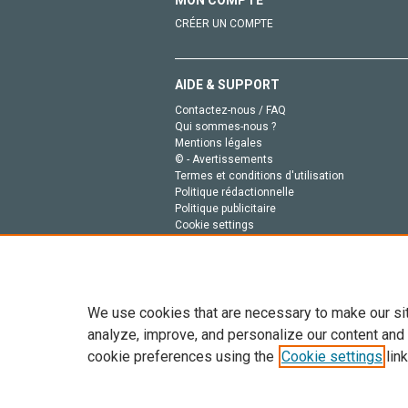
CRÉER UN COMPTE
AIDE & SUPPORT
Contactez-nous / FAQ
Qui sommes-nous ?
Mentions légales
© - Avertissements
Termes et conditions d'utilisation
Politique rédactionnelle
Politique publicitaire
Cookie settings
Politique de la vie privée
We use cookies that are necessary to make our si
analyze, improve, and personalize our content and
cookie preferences using the
Cookie settings
link
Tout le contenu de ce site: Copyright © 2026 Else
de données, a la formation en IA et aux technol