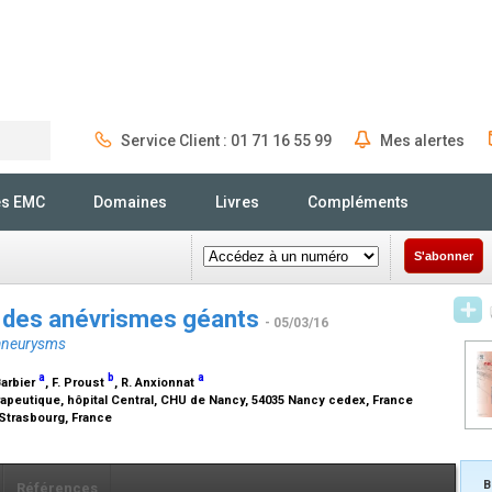
Service Client : 01 71 16 55 99
Mes alertes
Rechercher
és EMC
Domaines
Livres
Compléments
S'abonner
e des anévrismes géants
- 05/03/16
 aneurysms
a
b
a
Barbier
, F. Proust
, R. Anxionnat
rapeutique, hôpital Central, CHU de Nancy, 54035 Nancy cedex, France
 Strasbourg, France
B
Références