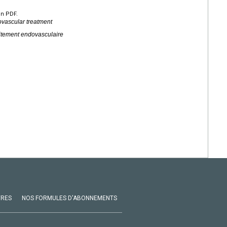
en PDF.
ovascular treatment
aitement endovasculaire
VRES
NOS FORMULES D'ABONNEMENTS