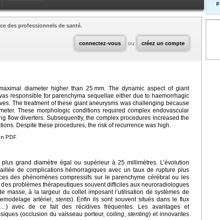
p
ce des professionnels de santé.
connectez-vous
ou
créez un compte
maximal diameter higher than 25
mm. The dynamic aspect of giant
ch was responsible for parenchyma sequellae either due to haemorrhagic
rves. The treatment of these giant aneurysms was challenging because
iameter. These morphologic conditions required complex endovascular
ing flow diverters. Subsequently, the complex procedures increased the
tions. Despite these procedures, the risk of recurrence was high.
en PDF.
 plus grand diamètre égal ou supérieur à 25 millimètres. L’évolution
maillée de complications hémorragiques avec un taux de rupture plus
ces des phénomènes compressifs sur le parenchyme cérébral ou les
 des problèmes thérapeutiques souvent difficiles aux neuroradiologues
et de masse, à la largeur du collet imposant l’utilisation de systèmes de
 remodelage artériel,
stents
). Enfin ils sont souvent situés dans le flux
que…) avec de ce fait des récidives fréquentes. Les avantages et
ssiques (occlusion du vaisseau porteur,
coiling
,
stenting
) et innovantes