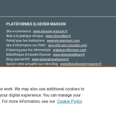
PLATEFORMES ELSEVIER MASSON
Site e-commerce :
www.elsevier-masson.fr
Aide à la pratique clinique :
www.clinicalkey.fr
Portail pour les institutions :
www.em-premium.com
Site d'information sur l'EMC :
emc-info.em-consulte.com
E-learning pour les infirmier(e)s :
pratique-infirmiere.com
Bibliothèque d'e-books Elsevier :
www.elsevierelibrary.fr
Blog special IFSI :
www.generationelsevier.fr
Suivez notre actualité sur notre blog :
www.blog-elsevier-masson.fr
Site d'emploi en santé :
emploisante.com
te work. We may also use additional cookies to
 your digital experience. You can manage your
. For more information, see our
Cookie Policy
vier, ses concédants de licence et ses contributeurs. Tout les droits sont réservés, y 
ogies similaires. Pour tout contenu en libre accès, les conditions de licence Creati