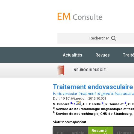
Rechercher
Actualités
Revues
Trait
NEUROCHIRURGIE
Traitement endovasculair
Endovascular treatment of giant intracranial
Doi : 10.1016/j.neuchi.2015.10.001
a
,
⁎
a
a
S. Bracard
, A.L. Derelle
, R. Tonnelet
, C. 
a
Service de neuroradiologie diagnostique et thé
b
Service de neurochirurgie, CHU de Strasbourg,
⁎
Auteur correspondant.
Résumé
PDF
Article
Figures