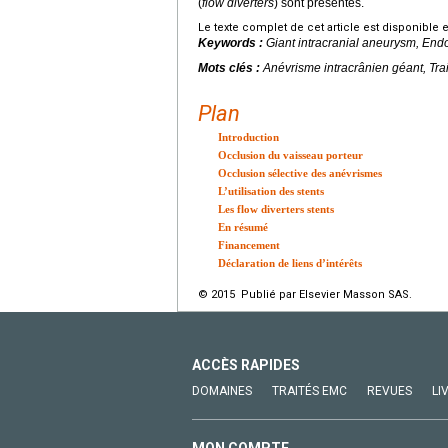
(
flow diverters
) sont présentés.
Le texte complet de cet article est disponible 
Keywords :
Giant intracranial aneurysm, End
Mots clés :
Anévrisme intracrânien géant, Tr
Plan
Introduction
Occlusion du vaisseau porteur
Occlusion sélective des anévrismes
L’utilisation des stents
Les flow diverters stents
En résumé
Financement
Déclaration de liens d’intérêts
© 2015 Publié par Elsevier Masson SAS.
ACCÈS RAPIDES
DOMAINES
TRAITÉS EMC
REVUES
LI
MON COMPTE