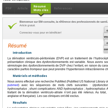
Résumé
PDF
Article
Références
Mots clés
Bienvenue sur EM-consulte, la référence des professionnels de santé.
Article gratuit.
c
Connectez-vous pour en bénéficier!
vo
Résumé
co
Introduction
La dérivation ventriculo-péritonéale (DVP) est un traitement de l’hydrocép
présentation clinique des dysfonctionnements est variable. Nous avons sou
sémiologie des dysfonctionnements de DVP chez l’enfant, en raison du carac
caractère parfois trompeur que peut prendre l’hypertension intracrânienne ch
Matériels et méthodes
Nous avons effectué une recherche PubMed (PubMed US National Library of Me
pubmed
) avec les séquences de mots clefs suivantes : (
dysfuncti
hydrocephalus
;
shunt complications AND hydrocephalus
;
hydrocephalus 
traitant de la dérivation ventriculo-atriale n’ont pas été retenus. Au total
anglaise et française). Les cas cliniques ont été exclus.
Résultats