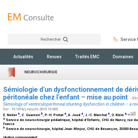
Rechercher
Service C
Rechercher
Actualités
Revues
Traités EMC
Domaines
NEUROCHIRURGIE
Sémiologie d’un dysfonctionnement de dériv
péritonéale chez l’enfant – mise au point
- 05
Semiology of ventriculoperitoneal shunting dysfunction in children – a re
Doi : 10.1016/j.neuchi.2015.10.005
a
b
a
a
a
a
,
⁎
E. Neiter
, C. Guarneri
, P.-H. Pretat
, A. Joud
, J.-C. Marchal
, O. Klein
a
Service de neurochirurgie pédiatrique, hôpital d’Enfants, CHU de Nancy, rue 
France
b
Service de neurochirurgie, hôpital Jean-Minjoz, CHU de Besançon, 25000 Bes
⁎
Auteur correspondant.