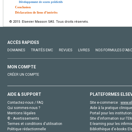
Développement de scores prédictifs
Conclusion
Déclaration de liens d’intérêts
© 2015 Elsevier Masson SAS. Tous droits réservés.
ACCÈS RAPIDES
DOMAINES
TRAITÉS EMC
REVUES
LIVRES
NOS FORMULES D'AB
MON COMPTE
CRÉER UN COMPTE
AIDE & SUPPORT
PLATEFORMES ELSE
Contactez-nous / FAQ
Site e-commerce :
www.el
Qui sommes-nous ?
Aide à la pratique clinique
Mentions légales
Portail pour les institution
© - Avertissements
Site d'information sur l'E
Termes et conditions d'utilisation
E-learning pour les infirmi
Politique rédactionnelle
Bibliothèque d'e-books Els