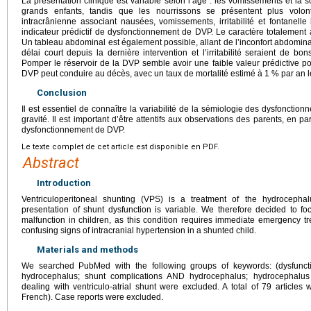
La présentation clinique est variable selon l’âge : les vomissements et la
grands enfants, tandis que les nourrissons se présentent plus volon
intracrânienne associant nausées, vomissements, irritabilité et fontane
indicateur prédictif de dysfonctionnement de DVP. Le caractère totalement
Un tableau abdominal est également possible, allant de l’inconfort abdominal 
délai court depuis la dernière intervention et l’irritabilité seraient de bon
Pomper le réservoir de la DVP semble avoir une faible valeur prédictive p
DVP peut conduire au décès, avec un taux de mortalité estimé à 1 % par an 
Conclusion
Il est essentiel de connaître la variabilité de la sémiologie des dysfonction
gravité. Il est important d’être attentifs aux observations des parents, en pa
dysfonctionnement de DVP.
Le texte complet de cet article est disponible en PDF.
Abstract
Introduction
Ventriculoperitoneal shunting (VPS) is a treatment of the hydrocephal
presentation of shunt dysfunction is variable. We therefore decided to fo
malfunction in children, as this condition requires immediate emergency 
confusing signs of intracranial hypertension in a shunted child.
Materials and methods
We searched PubMed with the following groups of keywords: (dysfun
hydrocephalus; shunt complications AND hydrocephalus; hydrocephalus
dealing with ventriculo-atrial shunt were excluded. A total of 79 articles
French). Case reports were excluded.