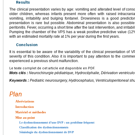
Results
The clinical presentation varies by age: vomiting and alterated level of con
older children, whereas infants present more often with raised intracra
vomiting, irritability and bulging fontanel. Drowsiness is a good predic
presentation is rare but possible. Abdominal presentation is also possibl
peritonitis. Fever, occurring a short time after the last intervention, and irritabi
Pumping the chamber of the VPS has a weak positive predictive value (12%
with an estimated mortality rate at 1% per year during the first years.
Conclusion
It is essential to be aware of the variability of the clinical presentation of
severity of this condition. Also it is important to pay attention to the commen
experienced a previous shunt malfunction.
Le texte complet de cet article est disponible en PDF.
Mots clés :
Neurochirurgie pédiatrique, Hydrocéphalie, Dérivation ventricul
Keywords :
Pediatric neurosurgery, Hydrocephalus, Ventriculoperitoneal sh
Plan
Abréviations
Introduction
Matériel et méthodes
Mise au point
Le dysfonctionnement d’une DVP : un problème fréquent
Classification des dysfonctionnements
Sémiologie du dysfonctionnement de DVP