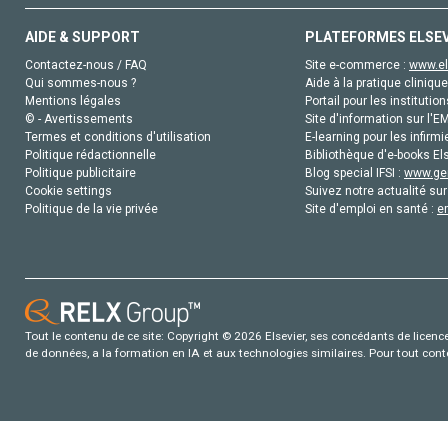
AIDE & SUPPORT
PLATEFORMES ELSE
Contactez-nous / FAQ
Site e-commerce :
www.el
Qui sommes-nous ?
Aide à la pratique clinique
Mentions légales
Portail pour les institution
© - Avertissements
Site d'information sur l'E
Termes et conditions d'utilisation
E-learning pour les infirmi
Politique rédactionnelle
Bibliothèque d'e-books Els
Politique publicitaire
Blog special IFSI :
www.gen
Cookie settings
Suivez notre actualité sur
Politique de la vie privée
Site d'emploi en santé :
e
Tout le contenu de ce site: Copyright © 2026 Elsevier, ses concédants de licence e
de données, a la formation en IA et aux technologies similaires. Pour tout con