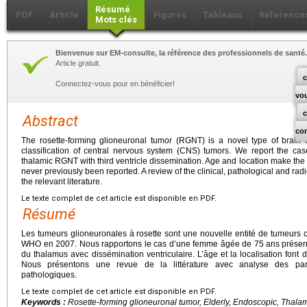
Résumé
PDF
Article
Figures
Tableaux
Référence
Mots clés
Bienvenue sur EM-consulte, la référence des professionnels de santé.
Article gratuit.
c
Connectez-vous pour en bénéficier!
vo
Abstract
co
The rosette-forming glioneuronal tumor (RGNT) is a novel type of brain
classification of central nervous system (CNS) tumors. We report the c
thalamic RGNT with third ventricle dissemination. Age and location make th
never previously been reported. A review of the clinical, pathological and rad
the relevant literature.
Le texte complet de cet article est disponible en PDF.
Résumé
Les tumeurs glioneuronales à rosette sont une nouvelle entité de tumeurs cé
WHO en 2007. Nous rapportons le cas d’une femme âgée de 75
ans présen
du thalamus avec dissémination ventriculaire. L’âge et la localisation font d
Nous présentons une revue de la littérature avec analyse des partic
pathologiques.
Le texte complet de cet article est disponible en PDF.
Keywords :
Rosette-forming glioneuronal tumor, Elderly, Endoscopic, Thalam