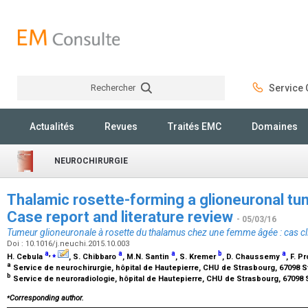
Rechercher
Service C
Rechercher
Actualités
Revues
Traités EMC
Domaines
NEUROCHIRURGIE
Thalamic rosette-forming a glioneuronal tumo
Case report and literature review
- 05/03/16
Tumeur glioneuronale à rosette du thalamus chez une femme âgée : cas clini
Doi : 10.1016/j.neuchi.2015.10.003
a
,
⁎
a
a
b
a
H. Cebula
, S. Chibbaro
, M.N. Santin
, S. Kremer
, D. Chaussemy
, F. P
a
Service de neurochirurgie, hôpital de Hautepierre, CHU de Strasbourg, 67098 
b
Service de neuroradiologie, hôpital de Hautepierre, CHU de Strasbourg, 67098
⁎
Corresponding author.