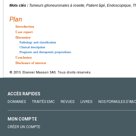
Mots clés :
Tumeurs glioneuronales à rosette, Patient âgé, Endoscopique, T
Plan
Introduction
Case report
Discussion
Pathology and classification
Clinical description
Prognosis and therapeutic propositions
Conclusion
Disclosure of interest
© 2015 Elsevier Masson SAS. Tous droits réservés.
ACCÈS RAPIDES
DOMAINES
TRAITÉS EMC
REVUES
LIVRES
NOS FORMULES D'AB
MON COMPTE
CRÉER UN COMPTE