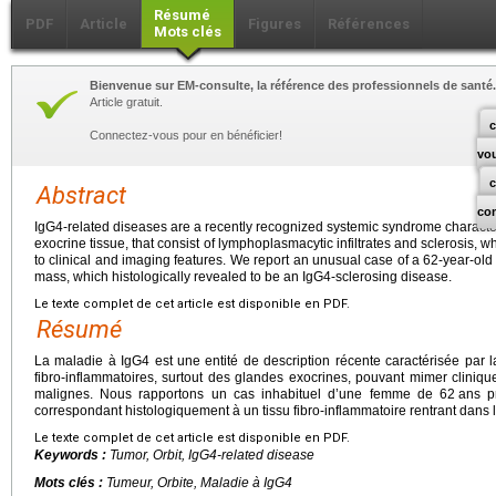
Résumé
PDF
Article
Figures
Références
Mots clés
Bienvenue sur EM-consulte, la référence des professionnels de santé.
Article gratuit.
c
Connectez-vous pour en bénéficier!
vo
Abstract
co
IgG4-related diseases are a recently recognized systemic syndrome characte
exocrine tissue, that consist of lymphoplasmacytic infiltrates and sclerosis
to clinical and imaging features. We report an unusual case of a 62-year-old
mass, which histologically revealed to be an IgG4-sclerosing disease.
Le texte complet de cet article est disponible en PDF.
Résumé
La maladie à IgG4 est une entité de description récente caractérisée par l
fibro-inflammatoires, surtout des glandes exocrines, pouvant mimer clini
malignes. Nous rapportons un cas inhabituel d’une femme de 62
ans p
correspondant histologiquement à un tissu fibro-inflammatoire rentrant dans 
Le texte complet de cet article est disponible en PDF.
Keywords :
Tumor, Orbit, IgG4-related disease
Mots clés :
Tumeur, Orbite, Maladie à IgG4