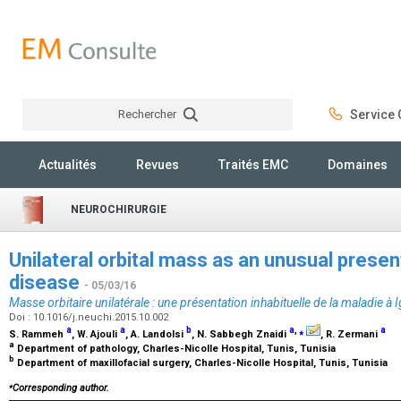
Rechercher
Service C
Rechercher
Actualités
Revues
Traités EMC
Domaines
NEUROCHIRURGIE
Unilateral orbital mass as an unusual presen
disease
- 05/03/16
Masse orbitaire unilatérale : une présentation inhabituelle de la maladie à 
Doi : 10.1016/j.neuchi.2015.10.002
a
a
b
a
,
⁎
a
S. Rammeh
, W. Ajouli
, A. Landolsi
, N. Sabbegh Znaidi
, R. Zermani
a
Department of pathology, Charles-Nicolle Hospital, Tunis, Tunisia
b
Department of maxillofacial surgery, Charles-Nicolle Hospital, Tunis, Tunisia
⁎
Corresponding author.